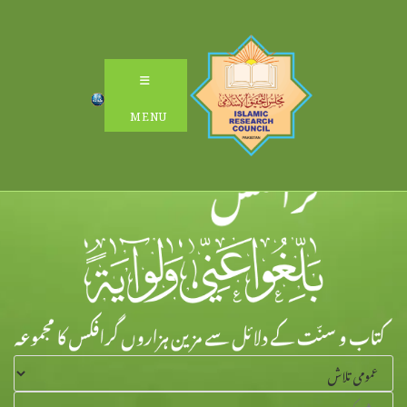
Ski
t
conten
MENU