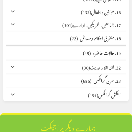
16. خواتین واطفال
(132)
17. جماعتیں، تحریکیں، ادارے
(101)
18. متفرق احکام ومسائل
(72)
19. حالات حاضرہ
(45)
22. فتنہ انکار حدیث
(30)
23. عربی گرافکس
(696)
انگلش گرافکس
(154)
ہمارے دیگر پراجیکٹ