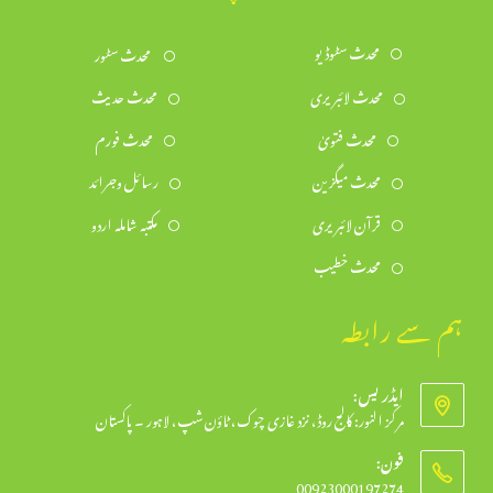
محدث سٹوڈیو
محدث سٹور
محدث لائبریری
محدث حدیث
محدث فتویٰ
محدث فورم
محدث میگزین
رسائل وجرائد
قرآن لائبریری
مکتبہ شاملہ اردو
محدث خطیب
ہم سے رابطہ
ایڈریس:
مرکز النور: کالج روڈ، نزد غازی چوک، ٹاؤن شپ، لاہور ۔ پاکستان
فون:
00923000197274