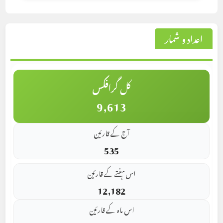
اعداد و شمار
کل گرافکس
9,613
آج کے قارئین
535
اس ہفتے کے قارئین
12,182
اس ماہ کے قارئین