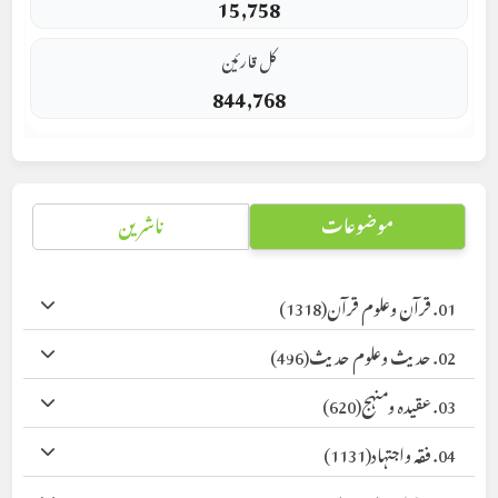
15,758
کل قارئین
844,768
موضوعات
ناشرین
01. قرآن وعلوم قرآن
(1318)
02. حدیث وعلوم حدیث
(496)
03. عقیدہ ومنہج
(620)
04. فقہ واجتہاد
(1131)