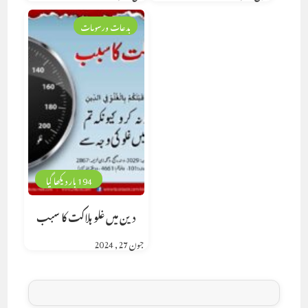
بدعات ورسومات
194 بار دیکھا گیا
دین میں غلو ہلاکت کا سبب
جون 27, 2024