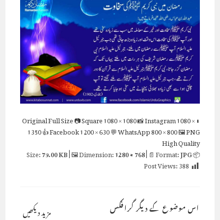
Full Size
📷 Square
1080 × 1080
📸 Instagram
1080 ×
⬇ Original
1350
👍 Facebook
1200 × 630
💬 WhatsApp
800 × 800
🖼 PNG
High Quality
79.00 KB
| 🖼 Dimension:
1280 × 768
| 📄 Format:
JPG
📦 Size:
Post Views:
388
اس موضوع کے دیگر گرافکس
مزید دیکھیں