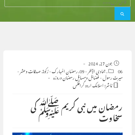
Post
جون 27, 2024
published:
06. جمادی الآخر
Post
-
09. رمضان المبارک
-
زکوۃ، صدقات وعشر
-
category:
سیرت رسول
-
فضائل ومسائل رمضان وروزہ
ناشر:
اسلامک اردو گرافکس
رمضان میں نبی کریم ﷺ کی
سخاوت