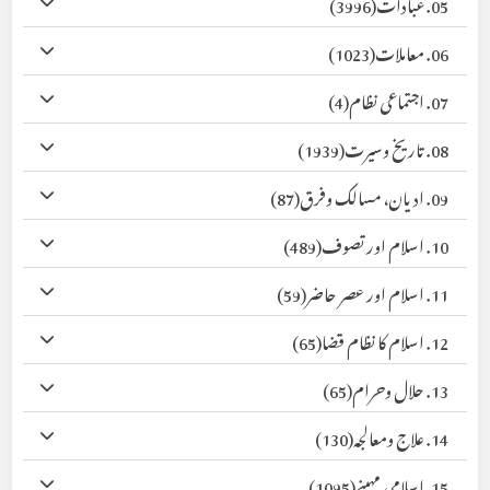
05. عبادات
(3996)
06. معاملات
(1023)
07. اجتماعی نظام
(4)
08. تاریخ وسیرت
(1939)
09. ادیان، مسالک وفرق
(87)
10. اسلام اور تصوف
(489)
11. اسلام اور عصر حاضر
(59)
12. اسلام کا نظام قضا
(65)
13. حلال وحرام
(65)
14. علاج ومعالجہ
(130)
15. اسلامی مہینے
(1095)