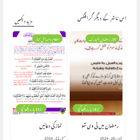
اس ناشر کے دیگر گرافکس
مزید دیکھیں
09. رمضان المبارک
احکام ومسائل نماز
183 بار دیکھا گیا
551 بار دیکھا گیا
رمضان میں ٹی وی شو
نماز کی دعائیں
جون 26, 2024
مئی 22, 2024