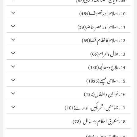
10. اسلام اور تصوف
(489)
11. اسلام اور عصر حاضر
(59)
12. اسلام کا نظام قضا
(65)
13. حلال وحرام
(65)
14. علاج ومعالجہ
(130)
15. اسلامی مہینے
(1095)
16. خواتین واطفال
(132)
17. جماعتیں، تحریکیں، ادارے
(101)
18. متفرق احکام ومسائل
(72)
19. حالات حاضرہ
(45)