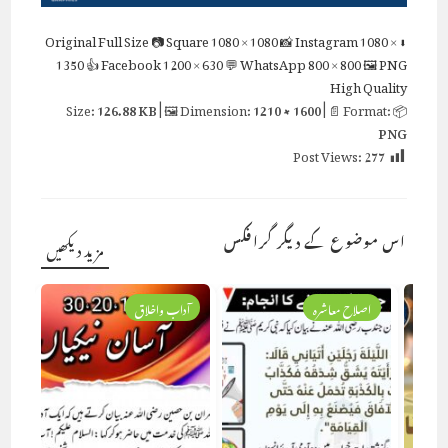
Full Size
📷 Square
1080 × 1080
📸 Instagram
1080 ×
⬇ Original
1350
👍 Facebook
1200 × 630
💬 WhatsApp
800 × 800
🖼 PNG
High Quality
126.88 KB
| 🖼 Dimension:
1210 × 1600
| 📄 Format:
📦 Size:
PNG
Post Views:
277
اس موضوع کے دیگر گرافکس
مزید دیکھیں
اصلاح معاشرہ
آداب واخلاق