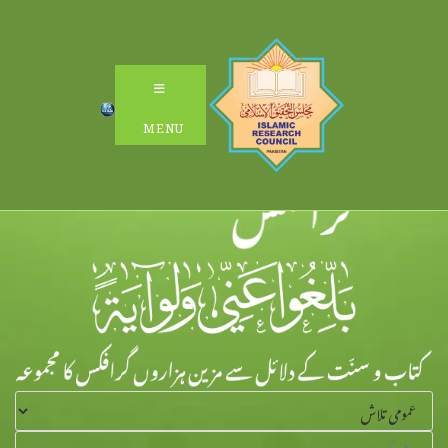
Ski
t
conten
MENU