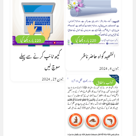
220 بار دیکھا گیا
220 بار دیکھا گیا
الشھید گواہ حاضر ناظر
کچھ ٹائپ کرنے سے پہلے
سوچ لیں
جون 4, 2024
جون 27, 2024
آداب واخلاق