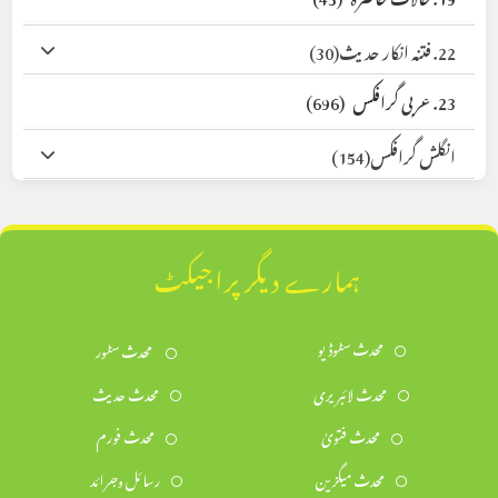
22. فتنہ انکار حدیث
(30)
23. عربی گرافکس
(696)
انگلش گرافکس
(154)
ہمارے دیگر پراجیکٹ
محدث سٹوڈیو
محدث سٹور
محدث لائبریری
محدث حدیث
محدث فتویٰ
محدث فورم
محدث میگزین
رسائل وجرائد