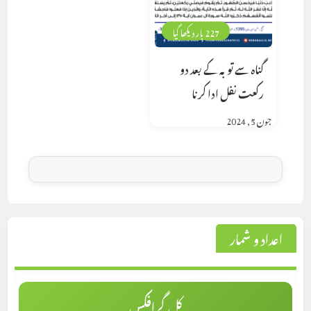
227 بار دیکھا گیا
گناہ سے توبہ کے بعد دو
رکعت نفل ادا کرنا
جون 5, 2024
اعداد و شمار
کل گرافکس