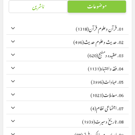
موضوعات
ناشرین
01. قرآن وعلوم قرآن
(1318)
02. حدیث وعلوم حدیث
(496)
03. عقیدہ ومنہج
(620)
04. فقہ واجتہاد
(1131)
05. عبادات
(3996)
06. معاملات
(1023)
07. اجتماعی نظام
(4)
08. تاریخ وسیرت
(1939)
09. ادیان، مسالک وفرق
(87)