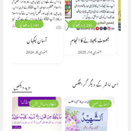
256 بار دیکھا گیا
141 بار دیکھا گیا
جھوٹ پھیلانے کا انجام
آسان نیکیاں
جنوری 14, 2025
جنوری 8, 2024
اس ناشر کے دیگر گرافکس
مزید دیکھیں
اسمائے حسنیٰ
احکام ومسائل قرآن