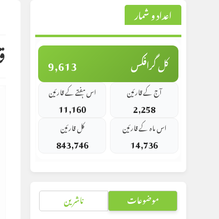
اعداد و شمار
st
d:
ق
9,613
کل گرافکس
آج کے قارئین
اس ہفتے کے قارئین
11,160
2,258
اس ماہ کے قارئین
کل قارئین
843,746
14,736
موضوعات
ناشرین