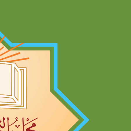
Ski
t
conten