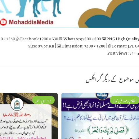
0 × 1350
👍 Facebook
1200 × 630
💬 WhatsApp
800 × 800
🖼 PNG
High Qualit
91.57 KB
| 🖼 Dimension:
1200 × 1200
| 📄 Format:
JPEG

Post Views:
344
اس موضوع کے دیگر گراف
12. ذی الحجہ
احکام ومسائل نماز