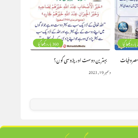
گیا
360 بار دیکھا گیا
 مصروفیات
بہترین دوست اور پڑوسی کون؟
دسمبر 19, 2023