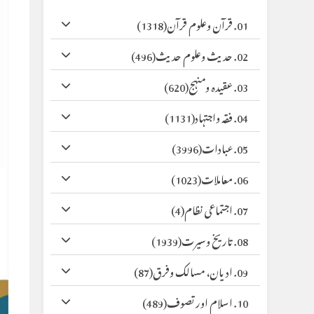
01. قرآن وعلوم قرآن
(1318)
02. حدیث وعلوم حدیث
(496)
03. عقیدہ ومنہج
(620)
04. فقہ واجتہاد
(1131)
05. عبادات
(3996)
06. معاملات
(1023)
07. اجتماعی نظام
(4)
08. تاریخ وسیرت
(1939)
09. ادیان، مسالک وفرق
(87)
10. اسلام اور تصوف
(489)