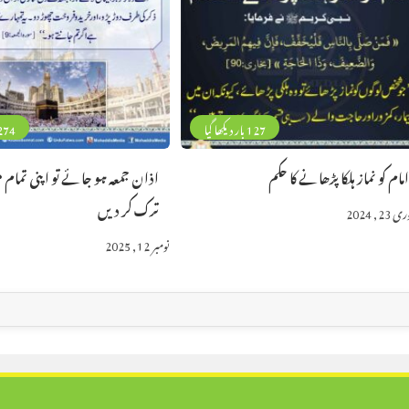
127 بار دیکھا گیا
274 بار دیکھا 
مام کو نماز ہلکا پڑھانے کا حکم
اذان جمعہ ہو جائے تو اپنی تمام
ترک کر دیں
23, 2024
نومبر 12, 2025