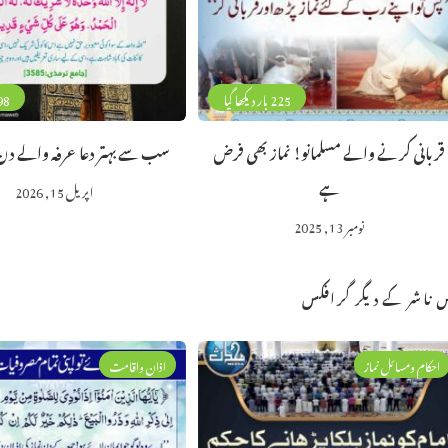
225 بار دیکھا گیا
98 بار دیکھا
قربانی کرنے والے مسلمانو! نماز بھی فرض
سب سے بہتر دعا عرفہ والے دن 
ہے
اپریل 15, 2026
نومبر 13, 2025
 ناشر کے دیگر گرافکس
احکام ومسائل نماز
اذان واقامت