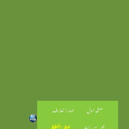
صفحہ اول
ہمارا تعارف
ہم سے رابطہ
صفر المظفر