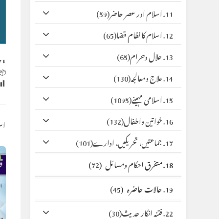
(59)
11. اسلام اور عصر حاضر
(65)
12. اسلام کا نظام قضا
(65)
13. حلال وحرام
y
⬇ Original
 Size:
(130)
14. علاج ومعالجہ
(1095)
15. اسلامی مہینے
(132)
16. خواتین واطفال
کس
(101)
17. جماعتیں، تحریکیں، ادارے
(72)
18. متفرق احکام ومسائل
(45)
19. حالات حاضرہ
(30)
22. فتنہ انکار حدیث