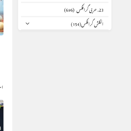
23. عربی گرافکس
(696)
انگلش گرافکس
(154)
اس