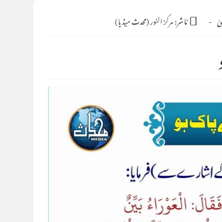
یٰ
ناشر:
مرکز النور (محدث میڈیا)