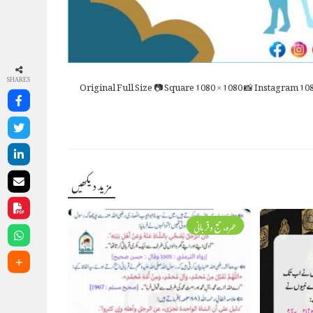
SHARES
Full Size
📷 Square
1080 × 1080
📸 Instagram
108
مزید دیکھیں
عمرہ، حج وقربانی