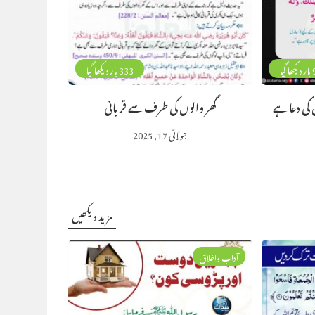
 گیا
333 بار دیکھا گیا
کی دعا ہے
گھر والوں کی طرف سے قربانی
جولائی 17, 2025
مزید دیکھیں
آداب واخلاق