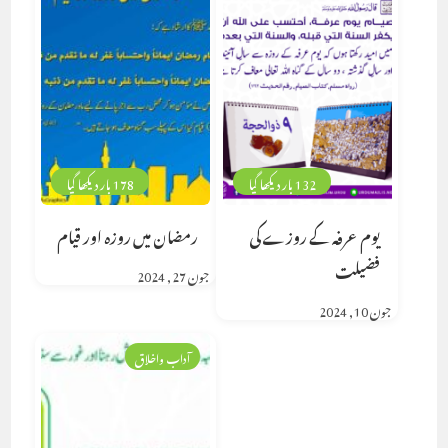
132 بار دیکھا گیا
178 بار دیکھا گیا
یوم عرفہ کے روزے کی
رمضان میں روزہ اور قیام
فضیلت
جون 27, 2024
جون 10, 2024
آداب واخلاق