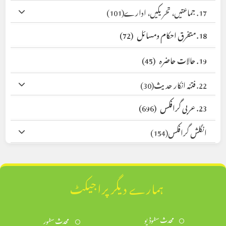
17. جماعتیں، تحریکیں، ادارے
(101)
18. متفرق احکام ومسائل
(72)
19. حالات حاضرہ
(45)
22. فتنہ انکار حدیث
(30)
23. عربی گرافکس
(696)
انگلش گرافکس
(154)
ہمارے دیگر پراجیکٹ
محدث سٹوڈیو
محدث سٹور