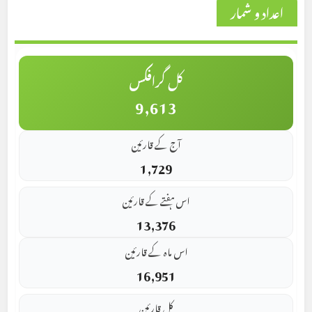
اعداد و شمار
کل گرافکس
9,613
آج کے قارئین
1,729
اس ہفتے کے قارئین
13,376
اس ماہ کے قارئین
16,951
کل قارئین