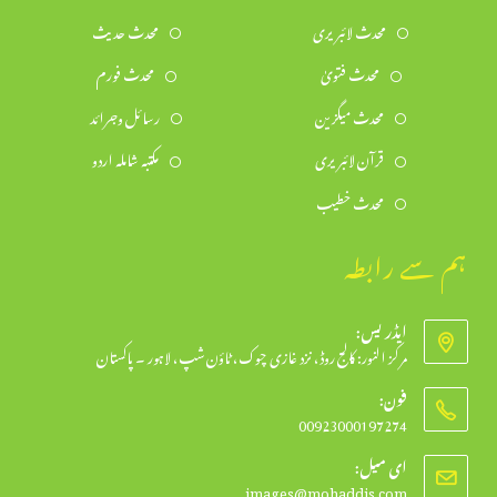
محدث لائبریری
محدث حدیث
محدث فتویٰ
محدث فورم
محدث میگزین
رسائل وجرائد
قرآن لائبریری
مکتبہ شاملہ اردو
محدث خطیب
ہم سے رابطہ
ایڈریس:
مرکز النور: کالج روڈ، نزد غازی چوک، ٹاؤن شپ، لاہور ۔ پاکستان
فون:
00923000197274
Opens
ای میل:
in
Opens
images@mohaddis.com