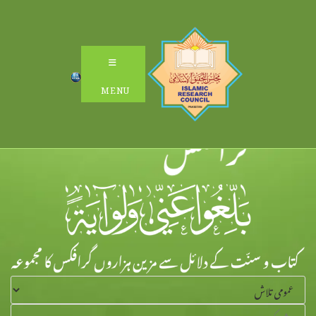
Ski
t
conten
MENU