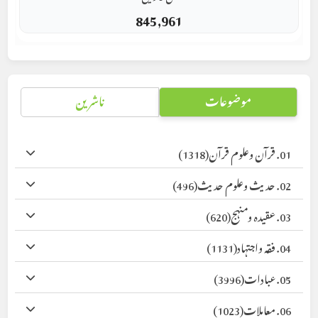
845,961
موضوعات
ناشرین
01. قرآن وعلوم قرآن
(1318)
02. حدیث وعلوم حدیث
(496)
03. عقیدہ ومنہج
(620)
04. فقہ واجتہاد
(1131)
05. عبادات
(3996)
06. معاملات
(1023)