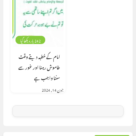
242 بار دیکھا گیا
امام کے خطبہ دیتے وقت
خاموش رہنا اور غور سے
سننا واجب ہے
جون 14, 2024