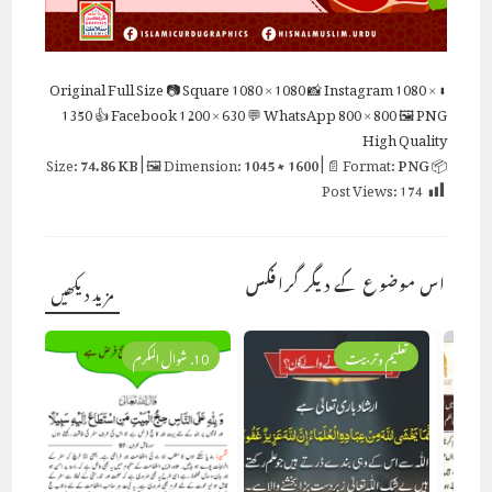
Full Size
📷 Square
1080 × 1080
📸 Instagram
1080 ×
⬇ Original
1350
👍 Facebook
1200 × 630
💬 WhatsApp
800 × 800
🖼 PNG
High Quality
74.86 KB
| 🖼 Dimension:
1045 × 1600
| 📄 Format:
PNG
📦 Size:
Post Views:
174
اس موضوع کے دیگر گرافکس
مزید دیکھیں
تعلیم وتربیت
10. شوال المکرم