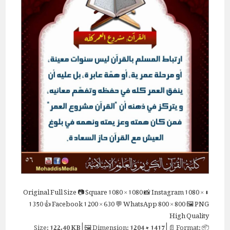
Full Size
📷 Square
1080 × 1080
📸 Instagram
1080 ×
⬇ Original
1350
👍 Facebook
1200 × 630
💬 WhatsApp
800 × 800
🖼 PNG
High Quality
122.40 KB
| 🖼 Dimension:
1204 × 1417
| 📄 Format:
📦 Size: