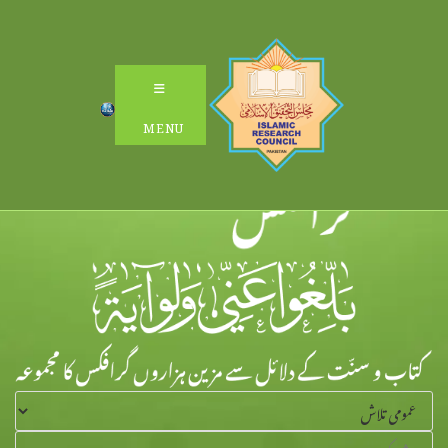
Ski
t
conten
MENU