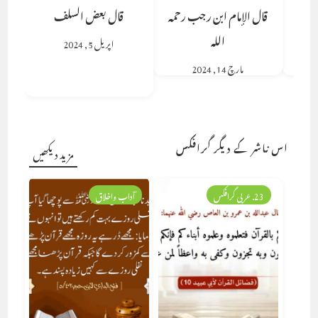
قال الإمام ابن رجب رحمه
قال بعض السلف
الله
اپریل 5, 2024
مارچ 14, 2024
اس ناشر کے دیگر گرافکس
مزید دیکھیں
23. عربی گرافکس
آداب واخلاق