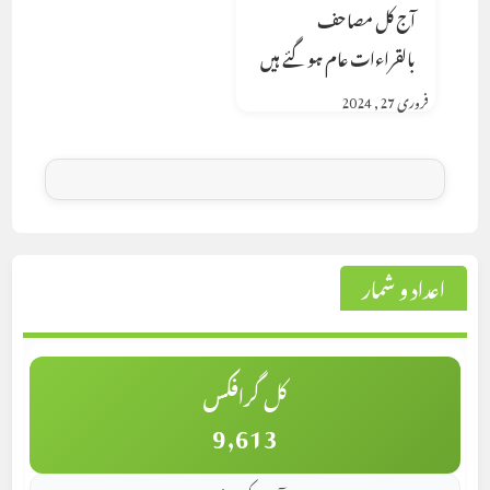
آج کل مصاحف
بالقراءات عام ہوگئے ہیں
فروری 27, 2024
اعداد و شمار
کل گرافکس
9,613