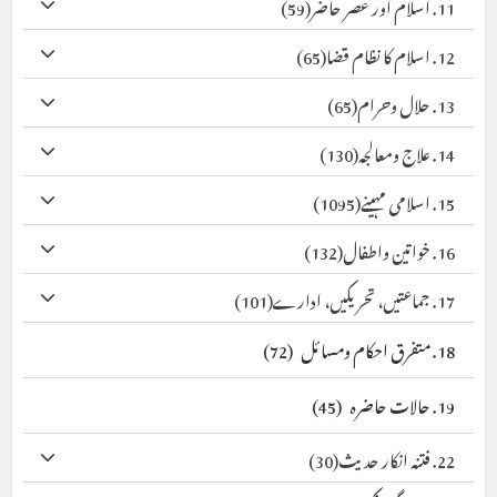
11. اسلام اور عصر حاضر
(59)
12. اسلام کا نظام قضا
(65)
13. حلال وحرام
(65)
14. علاج ومعالجہ
(130)
15. اسلامی مہینے
(1095)
16. خواتین واطفال
(132)
17. جماعتیں، تحریکیں، ادارے
(101)
18. متفرق احکام ومسائل
(72)
19. حالات حاضرہ
(45)
22. فتنہ انکار حدیث
(30)