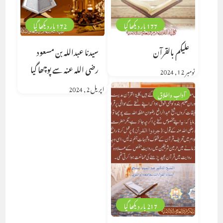
177 بار دیکھا گیا
172 بار دیکھا گیا
عليكم بالقرآن
سیدنا عبداللہ بن مسعود
رضی اللہ عنہ سے پوچھا گیا
نومبر 12, 2024
اپریل 2, 2024
آداب واخلاق
217 بار دیکھا گیا