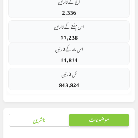
آج کے قارئین
2,336
اس ہفتے کے قارئین
11,238
اس ماہ کے قارئین
14,814
کل قارئین
843,824
موضوعات
ناشرین