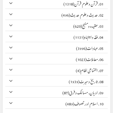
01. قرآن وعلوم قرآن
(1318)
02. حدیث وعلوم حدیث
(496)
03. عقیدہ ومنہج
(620)
04. فقہ واجتہاد
(1131)
05. عبادات
(3996)
06. معاملات
(1023)
07. اجتماعی نظام
(4)
08. تاریخ وسیرت
(1939)
09. ادیان، مسالک وفرق
(87)
10. اسلام اور تصوف
(489)