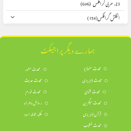
23. عربی گرافکس
(696)
انگلش گرافکس
(154)
ہمارے دیگر پراجیکٹ
محدث سٹوڈیو
محدث سٹور
محدث لائبریری
محدث حدیث
محدث فتویٰ
محدث فورم
محدث میگزین
رسائل وجرائد
قرآن لائبریری
مکتبہ شاملہ اردو
محدث خطیب