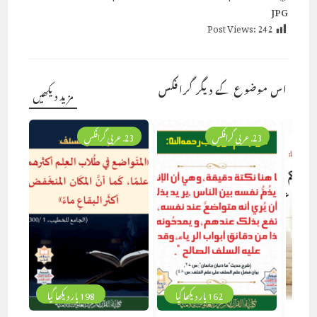
JPG
Post Views:
242
اس موضوع کے دیگر گرافکس
مزید دیکھیں
23. عربی گرافکس
23. عربی گرافکس
162 بار دیکھا گیا
198 بار دیکھا گیا