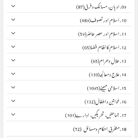
09. ادیان، مسالک وفرق
(87)
10. اسلام اور تصوف
(489)
11. اسلام اور عصر حاضر
(59)
12. اسلام کا نظام قضا
(65)
13. حلال وحرام
(65)
14. علاج ومعالجہ
(130)
15. اسلامی مہینے
(1095)
16. خواتین واطفال
(132)
17. جماعتیں، تحریکیں، ادارے
(101)
18. متفرق احکام ومسائل
(72)