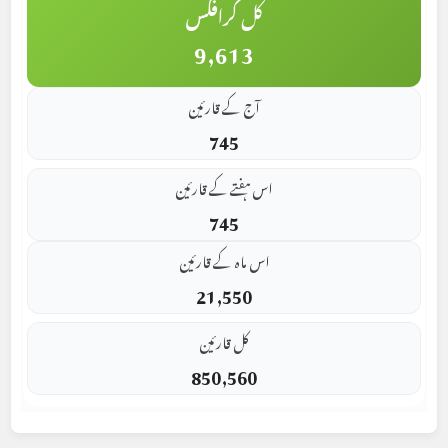
کل گرافکس
9,613
آج کے قارئین
745
اس ہفتے کے قارئین
745
اس ماہ کے قارئین
21,550
کل قارئین
850,560