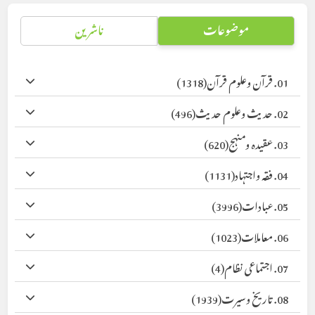
موضوعات
ناشرین
01. قرآن وعلوم قرآن
(1318)
02. حدیث وعلوم حدیث
(496)
03. عقیدہ ومنہج
(620)
04. فقہ واجتہاد
(1131)
05. عبادات
(3996)
06. معاملات
(1023)
07. اجتماعی نظام
(4)
08. تاریخ وسیرت
(1939)