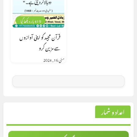
419 بار دیکھا گیا
قرآن مجید کو اپنی آوازوں
سے مزین کرو
مئی 16, 2024
اعداد و شمار