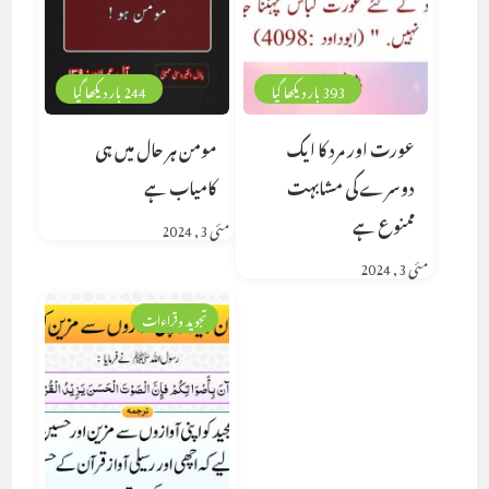
393 بار دیکھا گیا
244 بار دیکھا گیا
عورت اور مرد کا ایک
مومن ہر حال میں ہی
دوسرے کی مشابہت
کامیاب ہے
ممنوع ہے
مئی 3, 2024
مئی 3, 2024
تجوید وقراءات