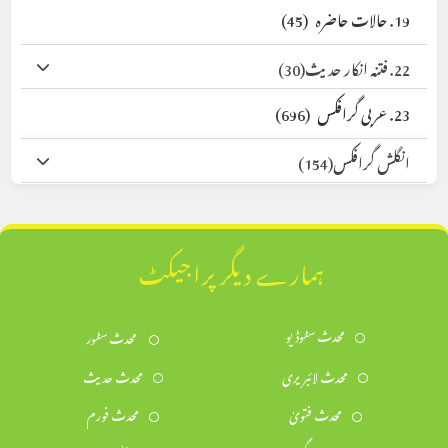
19. حالات حاضرہ
(45)
22. فتنہ انکار حدیث
(30)
23. عربی گرافکس
(696)
انگلش گرافکس
(154)
ہمارے دیگر پراجیکٹ
محدث سٹوڈیو
محدث سٹور
محدث لائبریری
محدث حدیث
محدث فتویٰ
محدث فورم