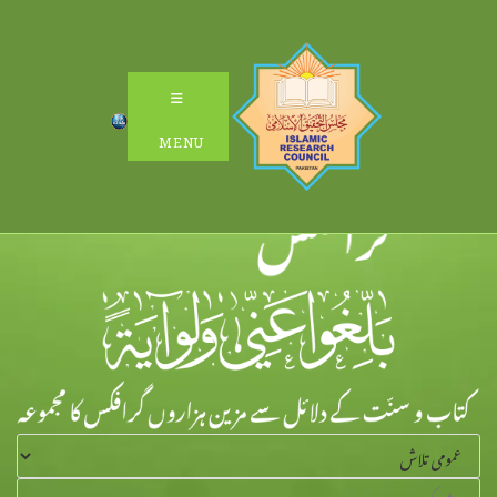
Ski
t
conten
MENU