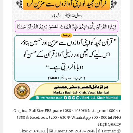
Full Size
📷 Square
1080 × 1080
📸 Instagram
1080 ×
⬇ Original
1350
👍 Facebook
1200 × 630
💬 WhatsApp
800 × 800
🖼 PNG
High Quality
213.78 KB
| 🖼 Dimension:
2048 × 2048
| 📄 Format:
📦 Size: