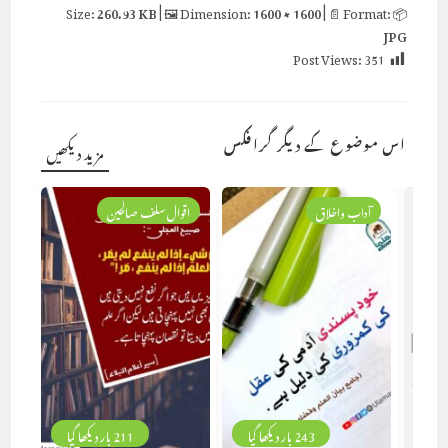
260.93 KB
| 🖼 Dimension:
1600 × 1600
| 📄 Format:
📦 Size:
JPG
Post Views:
351
اس موضوع کے دیگر گرافکس
مزید دیکھیں
یہ
آداب واخلاق
اقوال سلف صالحین
243 بار دیکھا گیا
211 بار دیکھا گیا