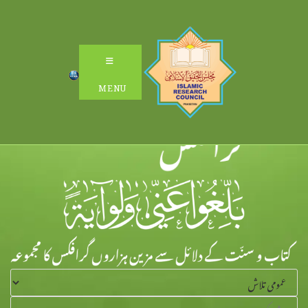
Ski
t
conten
MENU