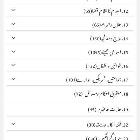
12. اسلام کا نظام قضا
(65)
13. حلال وحرام
(65)
14. علاج ومعالجہ
(130)
15. اسلامی مہینے
(1095)
16. خواتین واطفال
(132)
17. جماعتیں، تحریکیں، ادارے
(101)
18. متفرق احکام ومسائل
(72)
19. حالات حاضرہ
(45)
22. فتنہ انکار حدیث
(30)
23. عربی گرافکس
(696)