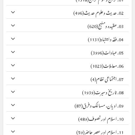
02. حدیث وعلوم حدیث
(496)
03. عقیدہ ومنہج
(620)
04. فقہ واجتہاد
(1131)
05. عبادات
(3996)
06. معاملات
(1023)
07. اجتماعی نظام
(4)
08. تاریخ وسیرت
(1939)
09. ادیان، مسالک وفرق
(87)
10. اسلام اور تصوف
(489)
11. اسلام اور عصر حاضر
(59)