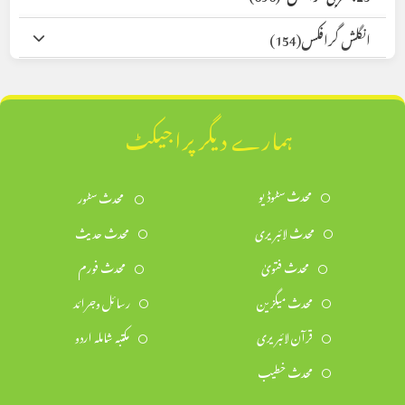
انگلش گرافکس
(154)
ہمارے دیگر پراجیکٹ
محدث سٹوڈیو
محدث سٹور
محدث لائبریری
محدث حدیث
محدث فتویٰ
محدث فورم
محدث میگزین
رسائل وجرائد
قرآن لائبریری
مکتبہ شاملہ اردو
محدث خطیب