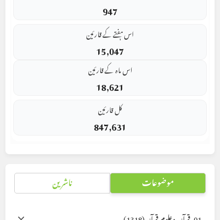
947
اس ہفتے کے قارئین
15,047
اس ماہ کے قارئین
18,621
کل قارئین
847,631
موضوعات
ناشرین
01. قرآن وعلوم قرآن
(1318)