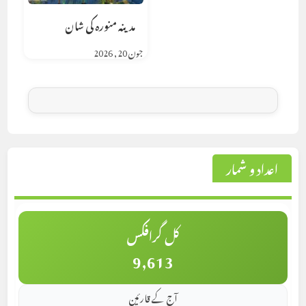
مدینہ منورہ کی شان
جون 20, 2026
اعداد و شمار
کل گرافکس
9,613
آج کے قارئین