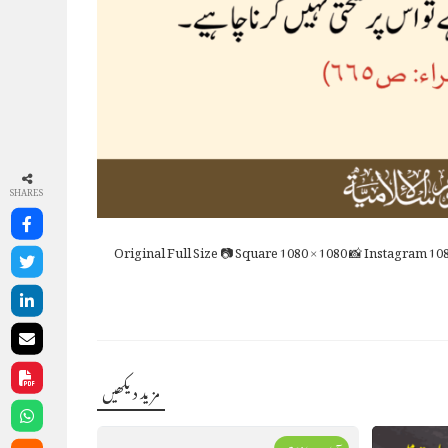
SHARES
Full Size
📷 Square
1080 × 1080
📸 Instagram
108
مزید دیکھیں