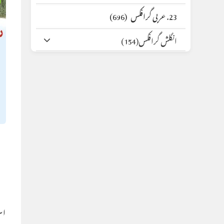
23. عربی گرافکس
(696)
انگلش گرافکس
(154)
اس