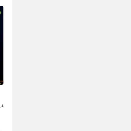
إ
مارچ 13