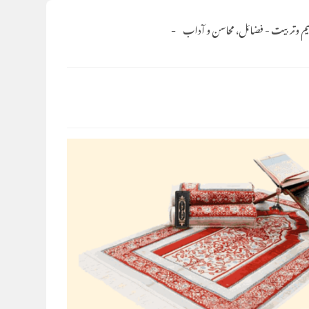
یم وتربیت
-
فضائل، محاسن و آداب