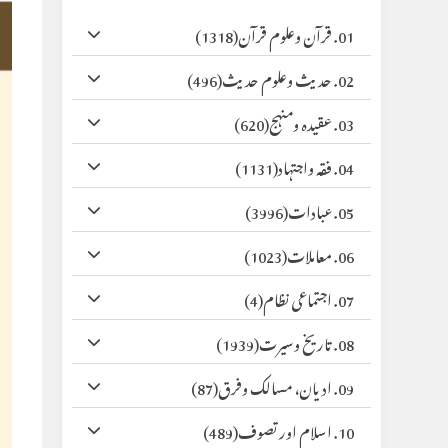
01. قرآن وعلوم قرآن
(1318)
02. حدیث وعلوم حدیث
(496)
03. عقیدہ ومنہج
(620)
04. فقہ واجتہاد
(1131)
05. عبادات
(3996)
06. معاملات
(1023)
07. اجتماعی نظام
(4)
08. تاریخ وسیرت
(1939)
09. ادیان، مسالک وفرق
(87)
10. اسلام اور تصوف
(489)