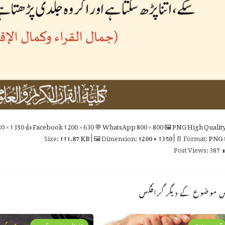
0 × 1350
👍 Facebook
1200 × 630
💬 WhatsApp
800 × 800
🖼 PNG
High Qualit
111.87 KB
| 🖼 Dimension:
1200 × 1350
| 📄 Format:
PNG

Post Views:
387
اس موضوع کے دیگر گراف