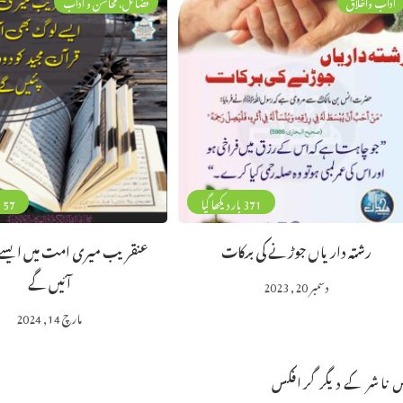
آداب واخلاق
فضائل، محاسن و آداب
371 بار دیکھا گیا
157 بار دیکھا 
رشتہ داریاں جوڑنے کی برکات
عنقریب میری امت میں ایسے
آئیں گے
دسمبر 20, 2023
مارچ 14, 2024
 ناشر کے دیگر گرافکس