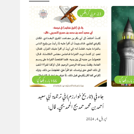
23. عربی گرافکس
گیا
166 بار دیکھا گیا
جاء في (تاريخ خوارزم) في ترجمة: أبي سعيد
أحمد بن محمد حمديج الحمديجي, قال:
اپریل 4, 2024