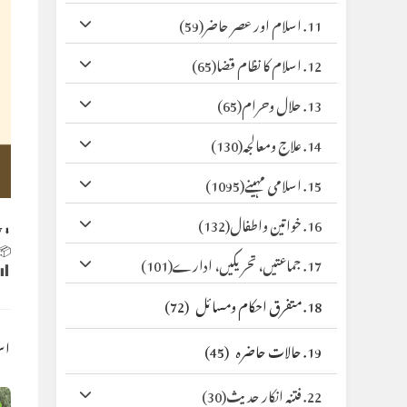
(59)
11. اسلام اور عصر حاضر
(65)
12. اسلام کا نظام قضا
(65)
13. حلال وحرام
(130)
14. علاج ومعالجہ
(1095)
15. اسلامی مہینے
(132)
16. خواتین واطفال
y
⬇ Original
 Size:
(101)
17. جماعتیں، تحریکیں، ادارے
(72)
18. متفرق احکام ومسائل
کس
(45)
19. حالات حاضرہ
(30)
22. فتنہ انکار حدیث