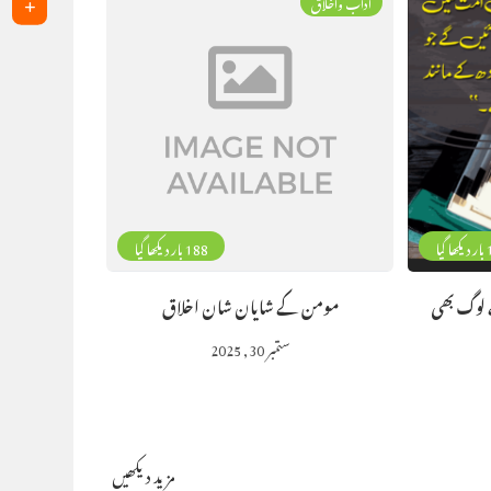
آداب واخلاق
گیا
188 بار دیکھا گیا
 لوگ بھی
مومن کے شایان شان اخلاق
ستمبر 30, 2025
مزید دیکھیں