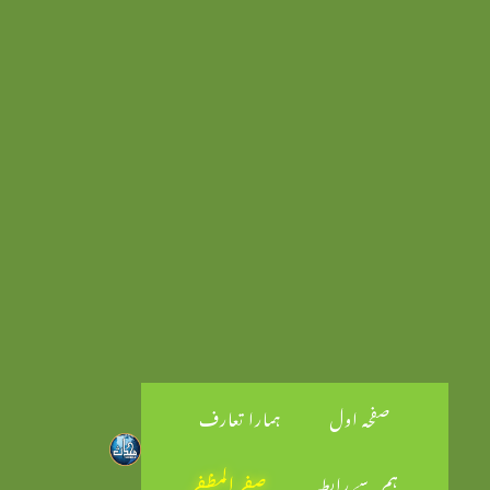
صفحہ اول
ہمارا تعارف
ہم سے رابطہ
صفر المظفر