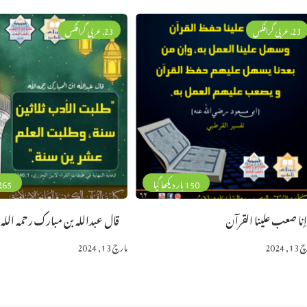
23. عربی گرافکس
23. عربی گرافکس
150 بار دیکھا گیا
265 بار دیکھا 
نا صعب علينا القرآن
قال عبدالله بن مبارك رحمه الله
, 2024
مارچ 13, 2024