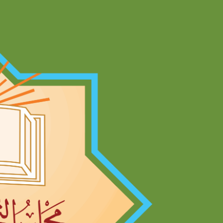
Ski
t
conten