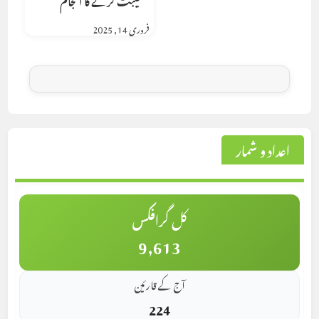
فروری 14, 2025
اعداد و شمار
کل گرافکس
9,613
آج کے قارئین
224