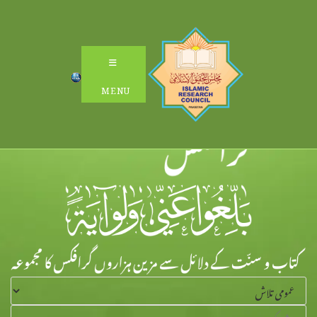
Ski
t
conten
MENU