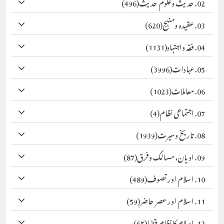
02. حدیث وعلوم حدیث
(496)
03. عقیدہ ومنہج
(620)
04. فقہ واجتہاد
(1131)
05. عبادات
(3996)
06. معاملات
(1023)
07. اجتماعی نظام
(4)
08. تاریخ وسیرت
(1939)
09. ادیان، مسالک وفرق
(87)
10. اسلام اور تصوف
(489)
11. اسلام اور عصر حاضر
(59)
12. اسلام کا نظام قضا
(65)