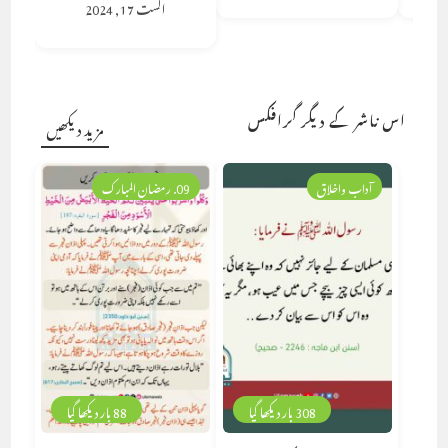
اگست 17, 2024
اس ناشر کے دیگر گرافکس
مزید دیکھیں
آداب واخلاق
09. رمضان المبارک
308 بار دیکھا گیا
88 بار دیکھا گیا