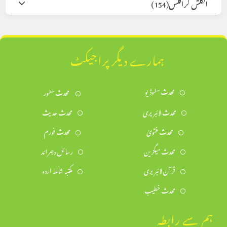
انگلش گرافکس
(154)
ہمارے دیگر پراجیکٹ
محدث سٹوڈیو
محدث سٹور
محدث لائبریری
محدث حدیث
محدث فتویٰ
محدث فورم
محدث میگزین
رسائل وجرائد
قرآن لائبریری
مکتبہ شاملہ اردو
محدث خطیب
ہم سے رابطہ