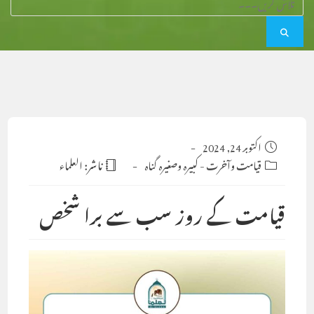
Post
اکتوبر 24, 2024
published:
Post
قیامت وآخرت
-
کبیرہ وصغیرہ گناہ
ناشر:
العلماء
category:
قیامت کے روز سب سے برا شخص