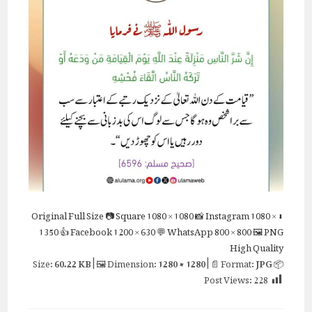
Full Size
📷 Square
1080 × 1080
📸 Instagram
1080 ×
⬇ Original
1350
👍 Facebook
1200 × 630
💬 WhatsApp
800 × 800
🖼 PNG
High Quality
60.22 KB
| 🖼 Dimension:
1280 × 1280
| 📄 Format:
JPG
📦 Size:
Post Views:
228