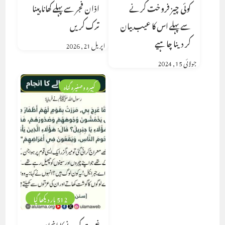
کوئی چیز فروخت کرنے
اذان فجر سے پہلے کھانا پینا
سے پہلے اس کا عیب بیان
ترک کریں
کر دینا چاہیے
اپریل 21, 2026
جولائی 15, 2024
کبیرہ وصغیرہ گناہ
512 بار دیکھا گیا
غیبت کرنے کا انجام