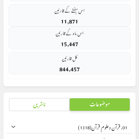
اس ہفتے کے قارئین
11,871
اس ماہ کے قارئین
15,447
کل قارئین
844,457
موضوعات
ناشرین
01. قرآن وعلوم قرآن
(1318)