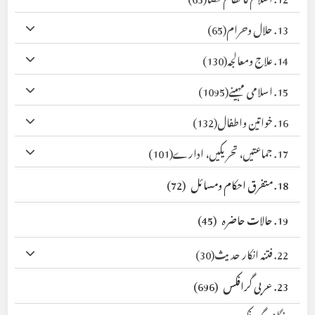
13. حلال وحرام
(65)
14. علاج ومعالجہ
(130)
15. اسلامی مہینے
(1095)
16. خواتین واطفال
(132)
17. جماعتیں، تحریکیں، ادارے
(101)
18. متفرق احکام ومسائل
(72)
19. حالات حاضرہ
(45)
22. فتنہ انکار حدیث
(30)
23. عربی گرافکس
(696)