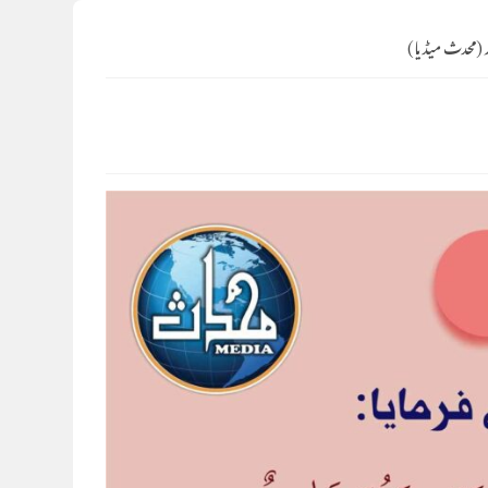
ر (محدث میڈیا)