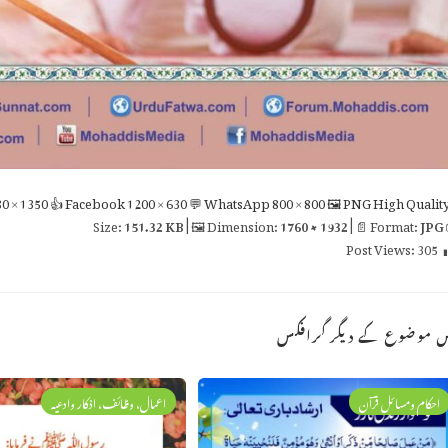
0 × 1350
👍 Facebook
1200 × 630
💬 WhatsApp
800 × 800
🖼 PNG
High Qualit
151.32 KB
| 🖼 Dimension:
1760 × 1932
| 📄 Format:
JPG

Post Views:
305
اس موضوع کے دیگر گراف
اعمال، وظائف، اذکار وادعیہ
احکام ومسائل قرآن