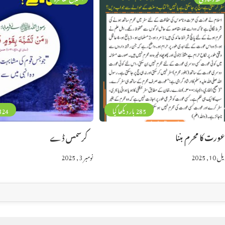
285 بار دیکھا گیا
324 بار دیکھا 
ورت کا محرم بننا
کرسمس ڈے
10, 2025
نومبر 3, 2025