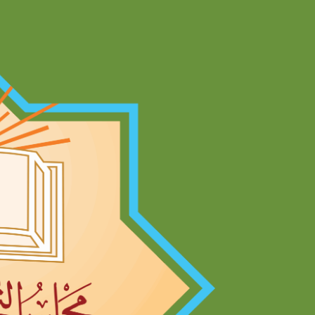
Ski
t
conten