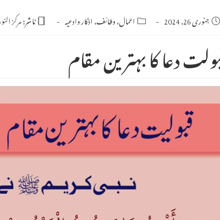
Po
جنوری 26, 2024
Post
اعمال، وظائف، اذکار وادعیہ
ناشر:
مرکز النو
category:
publishe
بولت دعا کا بہترین مقام