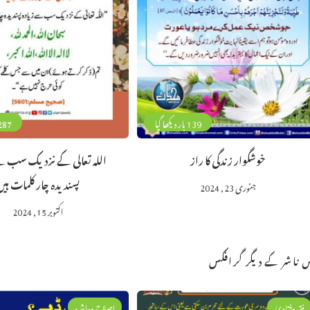
139 بار دیکھا گیا
287 بار دیکھا 
خوشگوار زندگی کا راز
اللہ تعالی کے نزدیک سب سے
پسندیدہ چار کلمات ہیں
جنوری 23, 2024
اکتوبر 15, 2024
 ناشر کے دیگر گرافکس
فقہ وفتاویٰ
اصلاح معاشرہ