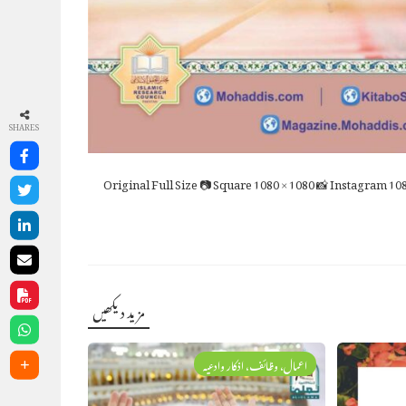
SHARES
Full Size
📷 Square
1080 × 1080
📸 Instagram
108
مزید دیکھیں
اعمال، وظائف، اذکار وادعیہ