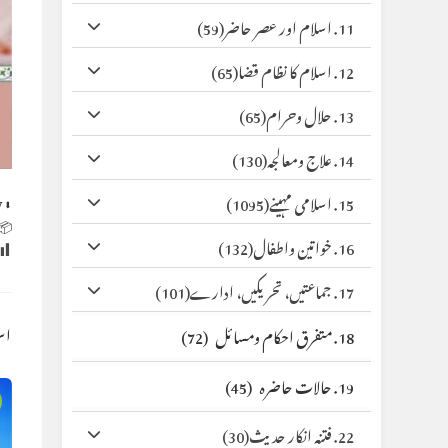
(59)
11. اسلام اور عصر حاضر
(65)
12. اسلام کا نظام قضا
(65)
13. حلال وحرام
(130)
14. علاج ومعالجہ
(1095)
15. اسلامی مہینے
y
⬇ Original
 Size:
(132)
16. خواتین واطفال
(101)
17. جماعتیں، تحریکیں، ادارے
کس
(72)
18. متفرق احکام ومسائل
(45)
19. حالات حاضرہ
(30)
22. فتنہ انکار حدیث