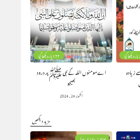
گیا
177 بار دیکھا گیا
 زیادہ
اے مومنوں اللہ کے نبی ﷺ پر درود
بھیجو
اکتوبر 24, 2024
مزید دیکھیں
اطاعت واتباع رسول