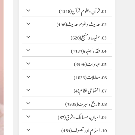
01. قرآن وعلوم قرآن
(1318)
02. حدیث وعلوم حدیث
(496)
03. عقیدہ ومنہج
(620)
04. فقہ واجتہاد
(1131)
05. عبادات
(3996)
06. معاملات
(1023)
07. اجتماعی نظام
(4)
08. تاریخ وسیرت
(1939)
09. ادیان، مسالک وفرق
(87)
10. اسلام اور تصوف
(489)