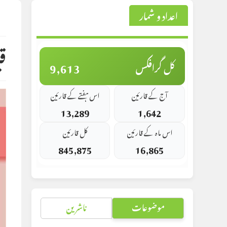
اعداد و شمار
st
d:
ق
9,613
کل گرافکس
آج کے قارئین
اس ہفتے کے قارئین
13,289
1,642
اس ماہ کے قارئین
کل قارئین
845,875
16,865
موضوعات
ناشرین