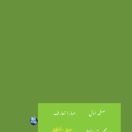
صفحہ اول
ہمارا تعارف
ہم سے رابطہ
صفر المظفر