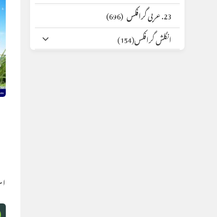
23. عربی گرافکس
(696)
انگلش گرافکس
(154)
اس