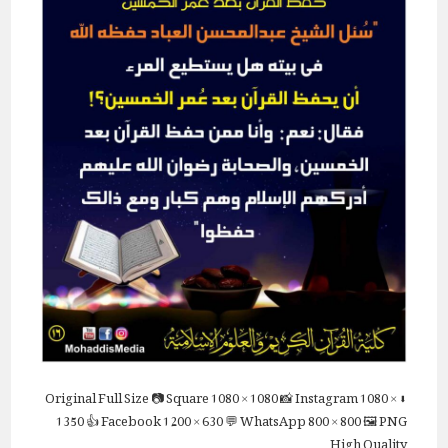
Full Size
📷 Square
1080 × 1080
📸 Instagram
1080 ×
⬇ Original
1350
👍 Facebook
1200 × 630
💬 WhatsApp
800 × 800
🖼 PNG
High Quality