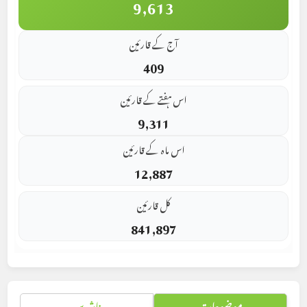
9,613
آج کے قارئین
409
اس ہفتے کے قارئین
9,311
اس ماہ کے قارئین
12,887
کل قارئین
841,897
موضوعات
ناشرین