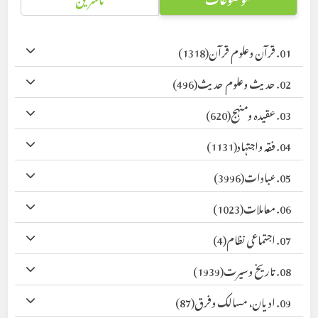
01. قرآن وعلوم قرآن
(1318)
02. حدیث وعلوم حدیث
(496)
03. عقیدہ ومنہج
(620)
04. فقہ واجتہاد
(1131)
05. عبادات
(3996)
06. معاملات
(1023)
07. اجتماعی نظام
(4)
08. تاریخ وسیرت
(1939)
09. ادیان، مسالک وفرق
(87)