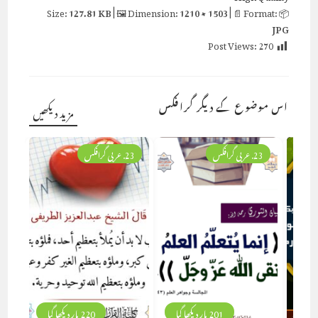
127.81 KB
| 🖼 Dimension:
1210 × 1503
| 📄 Format:
📦 Size:
JPG
Post Views:
270
اس موضوع کے دیگر گرافکس
مزید دیکھیں
23. عربی گرافکس
23. عربی گرافکس
201 بار دیکھا گیا
220 بار دیکھا گیا