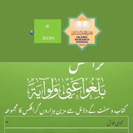
Ski
t
conten
MENU