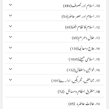
10. اسلام اور تصوف
(489)
11. اسلام اور عصر حاضر
(59)
12. اسلام کا نظام قضا
(65)
13. حلال وحرام
(65)
14. علاج ومعالجہ
(130)
15. اسلامی مہینے
(1095)
16. خواتین واطفال
(132)
17. جماعتیں، تحریکیں، ادارے
(101)
18. متفرق احکام ومسائل
(72)
19. حالات حاضرہ
(45)