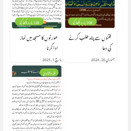
308 بار دیکھا گیا
328 بار دیکھا گیا
فتنوں سے پناہ طلب کرنے
عورتوں کا مسجد میں نماز
کی دعا
ادا کرنا
جنوری 26, 2024
مارچ 1, 2025
فقہ وفتاویٰ