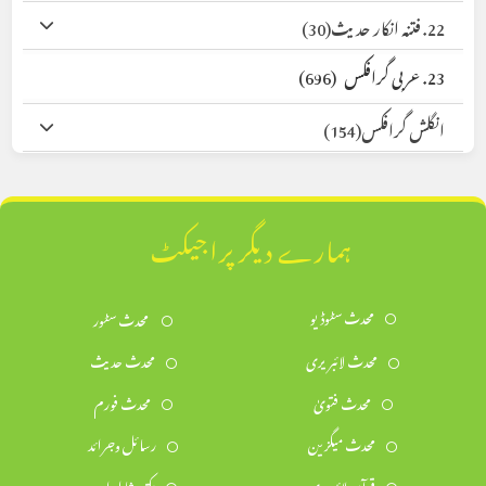
22. فتنہ انکار حدیث
(30)
23. عربی گرافکس
(696)
انگلش گرافکس
(154)
ہمارے دیگر پراجیکٹ
محدث سٹوڈیو
محدث سٹور
محدث لائبریری
محدث حدیث
محدث فتویٰ
محدث فورم
محدث میگزین
رسائل وجرائد
قرآن لائبریری
مکتبہ شاملہ اردو