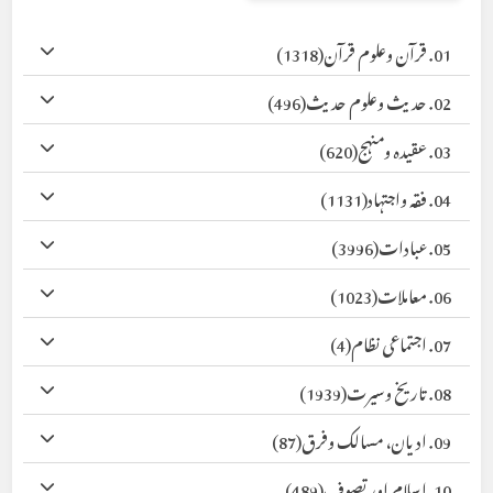
01. قرآن وعلوم قرآن
(1318)
02. حدیث وعلوم حدیث
(496)
03. عقیدہ ومنہج
(620)
04. فقہ واجتہاد
(1131)
05. عبادات
(3996)
06. معاملات
(1023)
07. اجتماعی نظام
(4)
08. تاریخ وسیرت
(1939)
09. ادیان، مسالک وفرق
(87)
10. اسلام اور تصوف
(489)