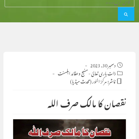
Post
دسمبر 30, 2023
published:
Post
ذات باری تعالیٰ
-
منہج وعقائد اہلسنت
category:
ناشر:
مرکز النور (محدث میڈیا)
نقصان کا مالک صرف اللہ