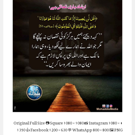
Full Size
📷 Square
1080 × 1080
📸 Instagram
1080 ×
⬇ Original
1350
👍 Facebook
1200 × 630
💬 WhatsApp
800 × 800
🖼 PNG