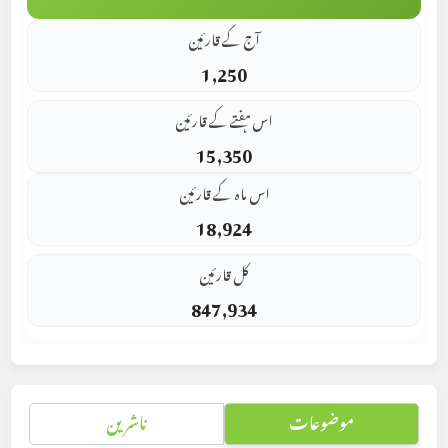
آج کے قارئین
1,250
اس ہفتے کے قارئین
15,350
اس ماہ کے قارئین
18,924
کل قارئین
847,934
موضوعات
ناشرین