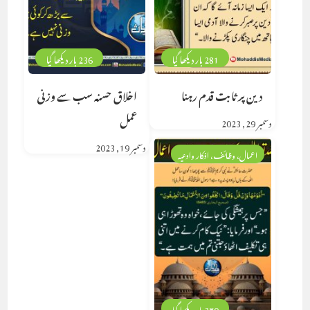
281 بار دیکھا گیا
236 بار دیکھا گیا
دین پر ثابت قدم رہنا
اخلاق حسنہ سب سے وزنی
عمل
دسمبر 29, 2023
دسمبر 19, 2023
اعمال، وظائف، اذکار وادعیہ
370 بار دیکھا گیا