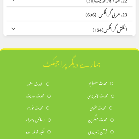
23. عربی گرافکس
(696)
انگلش گرافکس
(154)
ہمارے دیگر پراجیکٹ
محدث سٹوڈیو
محدث سٹور
محدث لائبریری
محدث حدیث
محدث فتویٰ
محدث فورم
محدث میگزین
رسائل وجرائد
قرآن لائبریری
مکتبہ شاملہ اردو