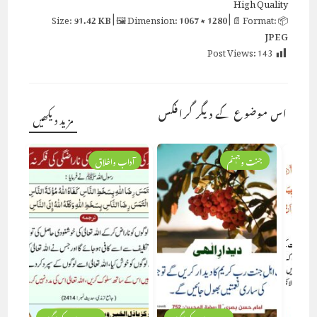
High Quality
91.42 KB
| 🖼 Dimension:
1067 × 1280
| 📄 Format:
📦 Size:
JPEG
Post Views:
143
اس موضوع کے دیگر گرافکس
مزید دیکھیں
جنت وجہنم
آداب واخلاق