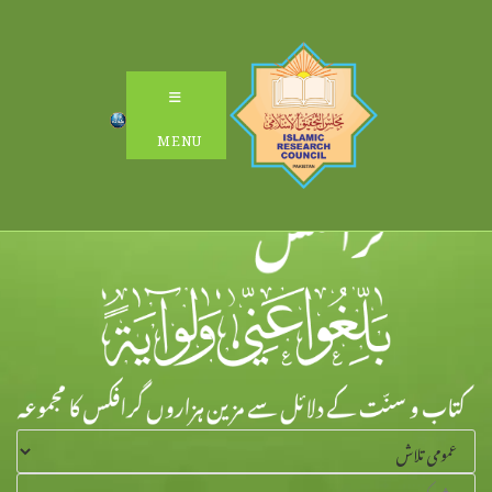
Ski
t
conten
MENU