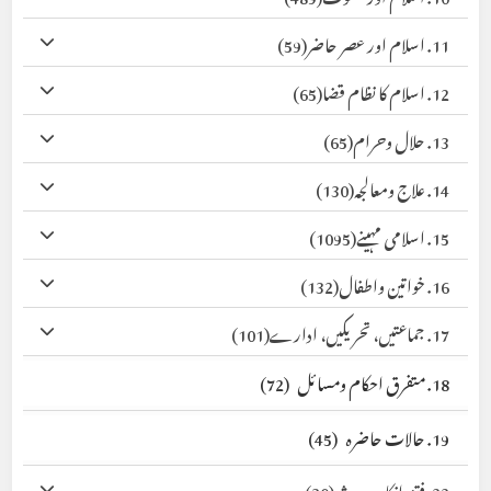
11. اسلام اور عصر حاضر
(59)
12. اسلام کا نظام قضا
(65)
13. حلال وحرام
(65)
14. علاج ومعالجہ
(130)
15. اسلامی مہینے
(1095)
16. خواتین واطفال
(132)
17. جماعتیں، تحریکیں، ادارے
(101)
18. متفرق احکام ومسائل
(72)
19. حالات حاضرہ
(45)
22. فتنہ انکار حدیث
(30)