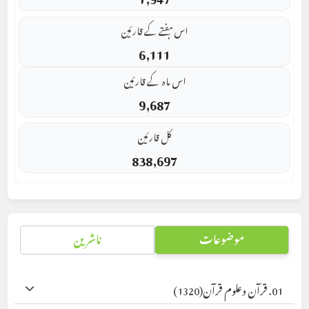
اس ہفتے کے قارئین
6,111
اس ماہ کے قارئین
9,687
کل قارئین
838,697
موضوعات
ناشرین
01. قرآن وعلوم قرآن
(1320)