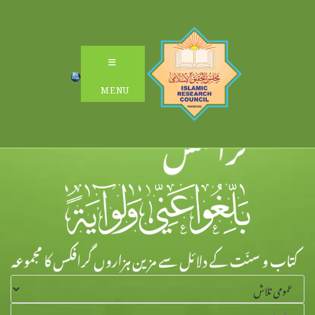
Ski
t
conten
MENU