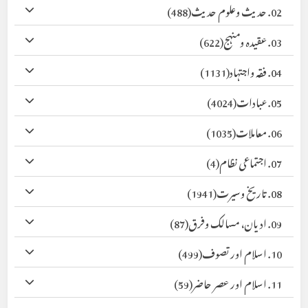
02. حدیث وعلوم حدیث
(488)
03. عقیدہ ومنہج
(622)
04. فقہ واجتہاد
(1131)
05. عبادات
(4024)
06. معاملات
(1035)
07. اجتماعی نظام
(4)
08. تاریخ وسیرت
(1941)
09. ادیان، مسالک وفرق
(87)
10. اسلام اور تصوف
(499)
11. اسلام اور عصر حاضر
(59)