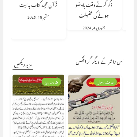
ذکر کرتے وقت باوضو
قرآن مجید کتاب ہدایت
ہونے کی فضیلت
ستمبر 18, 2025
جنوری 4, 2024
اس ناشر کے دیگر گرافکس
مزید دیکھیں
حدیث رسول
فقہ وفتاویٰ