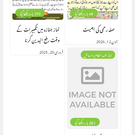
48 بار دیکھا گیا
379 بار دیکھا گیا
صلہ رحمی کی اہمیت
نماز جنازہ میں تکبیرات کے
وقت رفع الیدین کرنا
جون 12, 2026
فروری 20, 2025
نماز جمعہ احکام ومسائل
283 بار دیکھا گیا