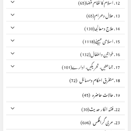
12. اسلام کا نظام قضا
(65)
13. حلال وحرام
(65)
14. علاج ومعالجہ
(130)
15. اسلامی مہینے
(1118)
16. خواتین واطفال
(132)
17. جماعتیں، تحریکیں، ادارے
(101)
18. متفرق احکام ومسائل
(72)
19. حالات حاضرہ
(45)
22. فتنہ انکار حدیث
(30)
23. عربی گرافکس
(696)