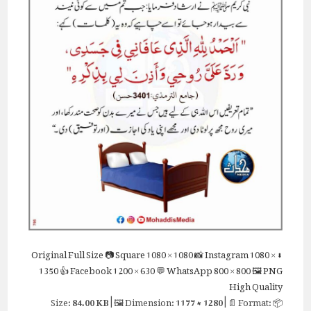
Full Size
📷 Square
1080 × 1080
📸 Instagram
1080 ×
⬇ Original
1350
👍 Facebook
1200 × 630
💬 WhatsApp
800 × 800
🖼 PNG
High Quality
84.00 KB
| 🖼 Dimension:
1177 × 1280
| 📄 Format:
📦 Size: