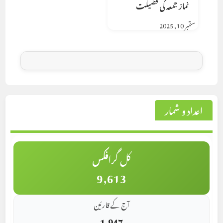
نماز جمعہ کی فضیلت
ستمبر 10, 2025
اعداد و شمار
کل گرافکس
9,613
آج کے قارئین
1,947