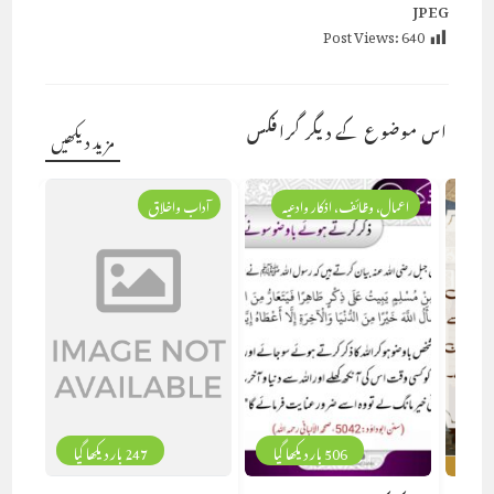
JPEG
Post Views:
640
اس موضوع کے دیگر گرافکس
مزید دیکھیں
اعمال، وظائف، اذکار وادعیہ
آداب واخلاق
506 بار دیکھا گیا
247 بار دیکھا گیا