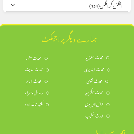
انگلش گرافکس
(154)
ہمارے دیگر پراجیکٹ
محدث سٹوڈیو
محدث سٹور
محدث لائبریری
محدث حدیث
محدث فتویٰ
محدث فورم
محدث میگزین
رسائل وجرائد
قرآن لائبریری
مکتبہ شاملہ اردو
محدث خطیب
ہم سے رابطہ