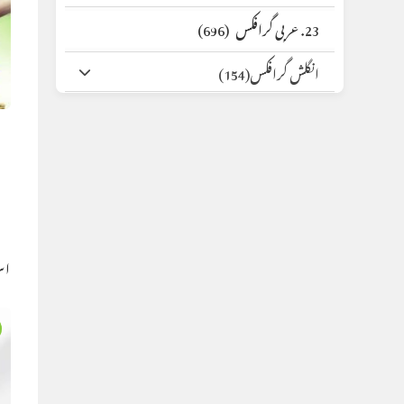
23. عربی گرافکس
(696)
انگلش گرافکس
(154)
اس