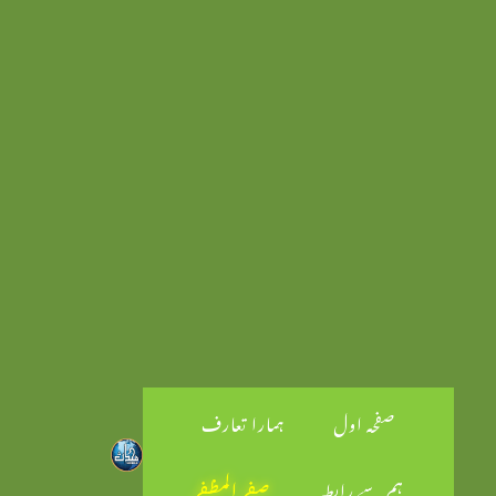
صفحہ اول
ہمارا تعارف
ہم سے رابطہ
صفر المظفر