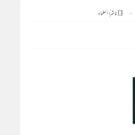
ناشر:
العلماء