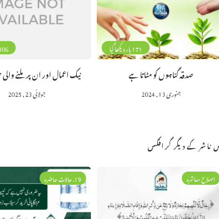
171 بار دیکھا گیا
306 بار دیکھا 
صدقہ گناہوں کو مٹاتا ہے
نیک اعمال اور ان پر ملنے والی 
جنوری 13, 2024
جولائی 23, 2025
 ناشر کے دیگر گرافکس
اصلاح معاشرہ
19. حالات حاضرہ