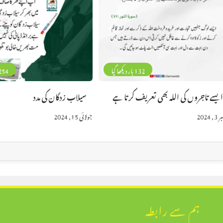
132 بار دیکھا گیا
254 بار دیکھا 
یسے تاجروں کی اللہ بھی تعریف کرتا ہے
سیلاب زدگان کی مدد
, 2024
جولائی 15, 2024
ہم سے رابطہ