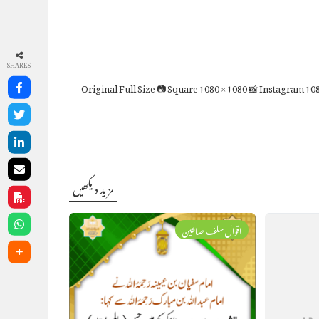
SHARES
Full Size
📷 Square
1080 × 1080
📸 Instagram
108
مزید دیکھیں
اقوال سلف صالحین