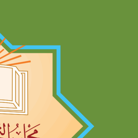
Ski
t
conten