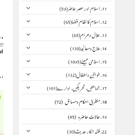
(59)
11. اسلام اور عصر حاضر
(65)
12. اسلام کا نظام قضا
(65)
13. حلال وحرام
y
⬇ Original
 Size:
(130)
14. علاج ومعالجہ
(1095)
15. اسلامی مہینے
(132)
16. خواتین واطفال
کس
(101)
17. جماعتیں، تحریکیں، ادارے
(72)
18. متفرق احکام ومسائل
(45)
19. حالات حاضرہ
(30)
22. فتنہ انکار حدیث