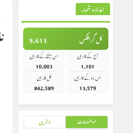
اعداد و شمار
st
d:
ن
9,613
کل گرافکس
آج کے قارئین
اس ہفتے کے قارئین
10,003
1,101
اس ماہ کے قارئین
کل قارئین
842,589
13,579
موضوعات
ناشرین