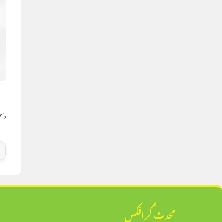
ا
دسمبر 3
محدث گرافکس