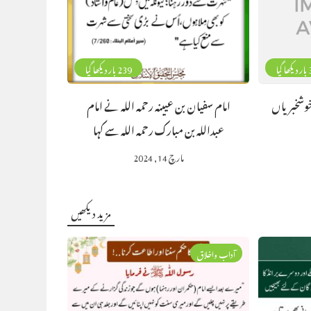
گیا
239 بار دیکھا گیا
خوشخبریاں
امام سفیان بن عیینہ رحمہ اللہ نے امام
عبداللہ بن مبارک رحمہ اللہ سے کہا
مارچ 14, 2024
مزید دیکھیں
آداب واخلاق