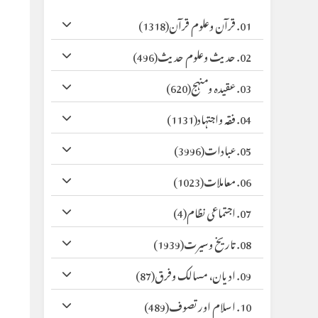
01. قرآن وعلوم قرآن
(1318)
02. حدیث وعلوم حدیث
(496)
03. عقیدہ ومنہج
(620)
04. فقہ واجتہاد
(1131)
05. عبادات
(3996)
06. معاملات
(1023)
07. اجتماعی نظام
(4)
08. تاریخ وسیرت
(1939)
09. ادیان، مسالک وفرق
(87)
10. اسلام اور تصوف
(489)