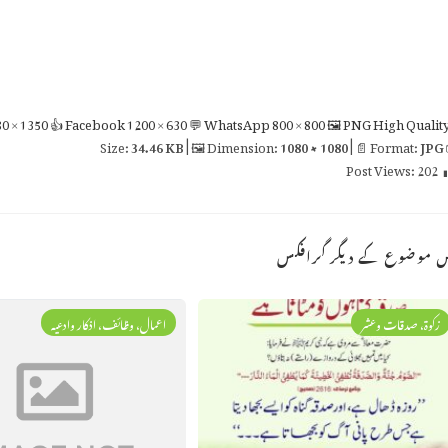
0 × 1350
👍 Facebook
1200 × 630
💬 WhatsApp
800 × 800
🖼 PNG
High Qualit
34.46 KB
| 🖼 Dimension:
1080 × 1080
| 📄 Format:
JPG

Post Views:
202
اس موضوع کے دیگر گراف
اعمال، وظائف، اذکار وادعیہ
زکوۃ، صدقات وعشر