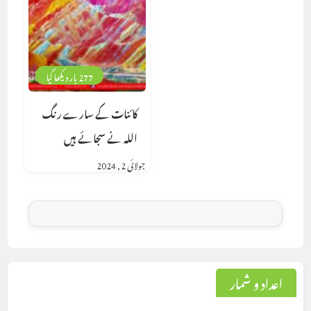
277 بار دیکھا گیا
کائنات کے سارے رنگ
اللہ نے سجائے ہیں
جولائی 2, 2024
اعداد و شمار