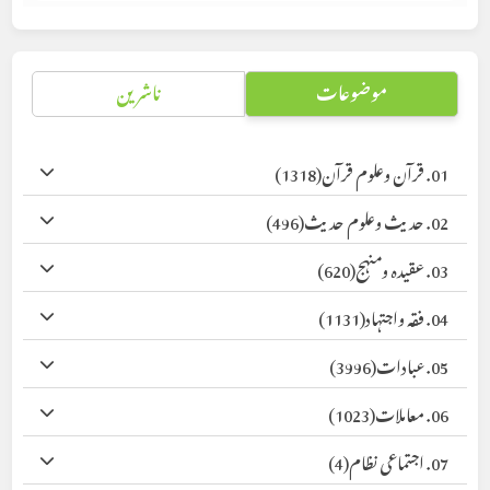
موضوعات
ناشرین
01. قرآن وعلوم قرآن
(1318)
02. حدیث وعلوم حدیث
(496)
03. عقیدہ ومنہج
(620)
04. فقہ واجتہاد
(1131)
05. عبادات
(3996)
06. معاملات
(1023)
07. اجتماعی نظام
(4)