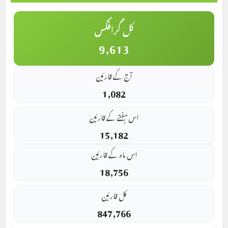
کل گرافکس
9,613
آج کے قارئین
1,082
اس ہفتے کے قارئین
15,182
اس ماہ کے قارئین
18,756
کل قارئین
847,766