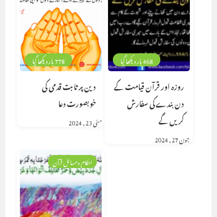
468 بار دیکھا گیا
778 بار دیکھا گیا
روزہ اور قرآن قیامت کے
دین پر ثابت قدمی کی
دن بندے کی سفارش
خوبصورت دعا
کریں گے
مئی 23, 2024
جون 27, 2024
احکام ومسائل قرآن