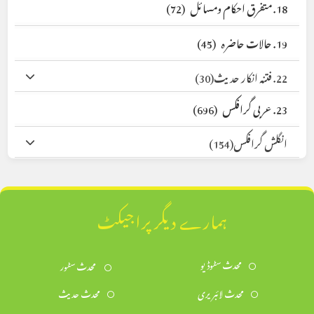
18. متفرق احکام ومسائل
(72)
19. حالات حاضرہ
(45)
22. فتنہ انکار حدیث
(30)
23. عربی گرافکس
(696)
انگلش گرافکس
(154)
ہمارے دیگر پراجیکٹ
محدث سٹوڈیو
محدث سٹور
محدث لائبریری
محدث حدیث