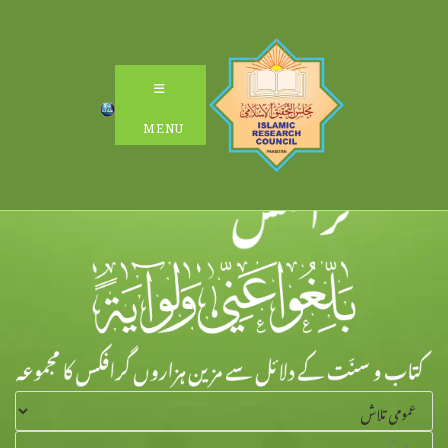
Ski
t
conten
MENU