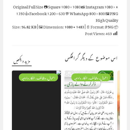
Full Size
📷 Square
1080 × 1080
📸 Instagram
1080 ×
⬇ Original
1350
👍 Facebook
1200 × 630
💬 WhatsApp
800 × 800
🖼 PNG
High Quality
56.82 KB
| 🖼 Dimension:
1080 × 1483
| 📄 Format:
PNG
📦 Size:
Post Views:
469
اس موضوع کے دیگر گرافکس
مزید دیکھیں
یہ
اعمال، وظائف، اذکار وادعیہ
اعمال، وظائف، اذکار وادعیہ