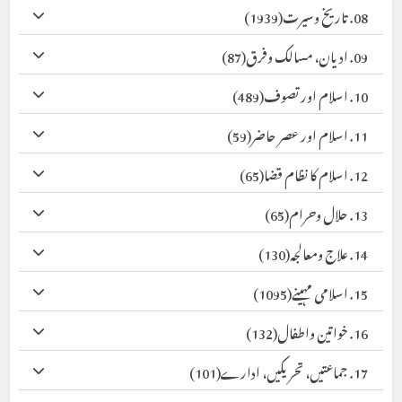
08. تاریخ وسیرت
(1939)
09. ادیان، مسالک وفرق
(87)
10. اسلام اور تصوف
(489)
11. اسلام اور عصر حاضر
(59)
12. اسلام کا نظام قضا
(65)
13. حلال وحرام
(65)
14. علاج ومعالجہ
(130)
15. اسلامی مہینے
(1095)
16. خواتین واطفال
(132)
17. جماعتیں، تحریکیں، ادارے
(101)