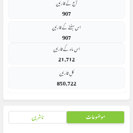
آج کے قارئین
907
اس ہفتے کے قارئین
907
اس ماہ کے قارئین
21,712
کل قارئین
850,722
موضوعات
ناشرین