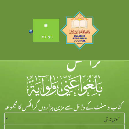
Ski
t
conten
MENU