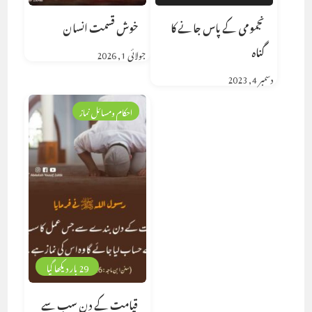
نجمومی کے پاس جانے کا
خوش قسمت انسان
گناہ
جولائی 1, 2026
دسمبر 4, 2023
احکام ومسائل نماز
29 بار دیکھا گیا
قیامت کے دن سب سے