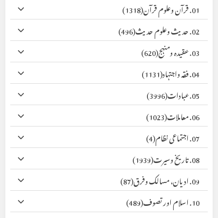
01. قرآن وعلوم قرآن
(1318)
02. حدیث وعلوم حدیث
(496)
03. عقیدہ ومنہج
(620)
04. فقہ واجتہاد
(1131)
05. عبادات
(3996)
06. معاملات
(1023)
07. اجتماعی نظام
(4)
08. تاریخ وسیرت
(1939)
09. ادیان، مسالک وفرق
(87)
10. اسلام اور تصوف
(489)