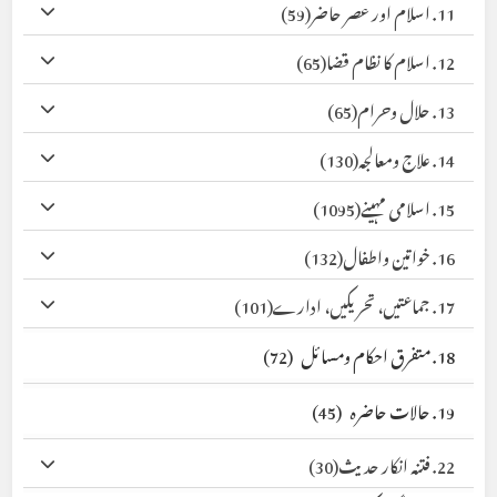
11. اسلام اور عصر حاضر
(59)
12. اسلام کا نظام قضا
(65)
13. حلال وحرام
(65)
14. علاج ومعالجہ
(130)
15. اسلامی مہینے
(1095)
16. خواتین واطفال
(132)
17. جماعتیں، تحریکیں، ادارے
(101)
18. متفرق احکام ومسائل
(72)
19. حالات حاضرہ
(45)
22. فتنہ انکار حدیث
(30)