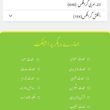
23. عربی گرافکس
(696)
انگلش گرافکس
(154)
ہمارے دیگر پراجیکٹ
محدث سٹوڈیو
محدث سٹور
محدث لائبریری
محدث حدیث
محدث فتویٰ
محدث فورم
محدث میگزین
رسائل وجرائد
قرآن لائبریری
مکتبہ شاملہ اردو
محدث خطیب