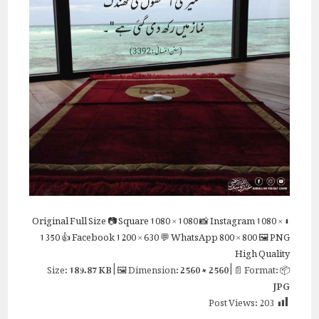
Full Size
📷 Square
1080 × 1080
📸 Instagram
1080 ×
⬇ Original
1350
👍 Facebook
1200 × 630
💬 WhatsApp
800 × 800
🖼 PNG
High Quality
189.87 KB
| 🖼 Dimension:
2560 × 2560
| 📄 Format:
📦 Size:
JPG
Post Views:
203