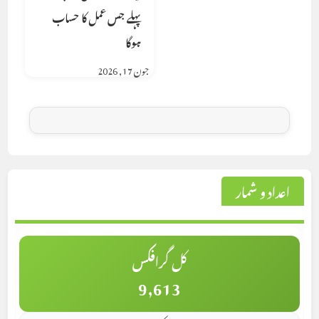
پہلے جس عمل کا حساب
ہوگا
جون 17, 2026
اعداد و شمار
کل گرافکس
9,613