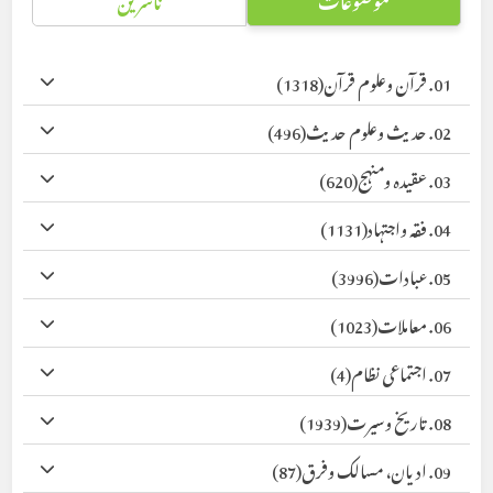
01. قرآن وعلوم قرآن
(1318)
02. حدیث وعلوم حدیث
(496)
03. عقیدہ ومنہج
(620)
04. فقہ واجتہاد
(1131)
05. عبادات
(3996)
06. معاملات
(1023)
07. اجتماعی نظام
(4)
08. تاریخ وسیرت
(1939)
09. ادیان، مسالک وفرق
(87)