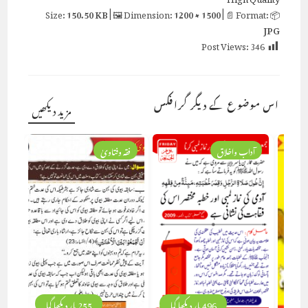
150.50 KB
| 🖼 Dimension:
1200 × 1500
| 📄 Format:
📦 Size:
JPG
Post Views:
346
اس موضوع کے دیگر گرافکس
مزید دیکھیں
آداب واخلاق
فقہ وفتاویٰ
496 بار دیکھا گیا
255 بار دیکھا گیا