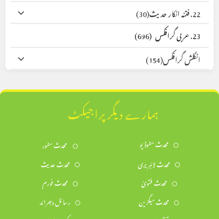
22. فتنہ انکار حدیث
(30)
23. عربی گرافکس
(696)
انگلش گرافکس
(154)
ہمارے دیگر پراجیکٹ
محدث سٹوڈیو
محدث سٹور
محدث لائبریری
محدث حدیث
محدث فتویٰ
محدث فورم
محدث میگزین
رسائل وجرائد