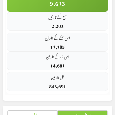
9,613
آج کے قارئین
2,203
اس ہفتے کے قارئین
11,105
اس ماہ کے قارئین
14,681
کل قارئین
843,691
موضوعات
ناشرین