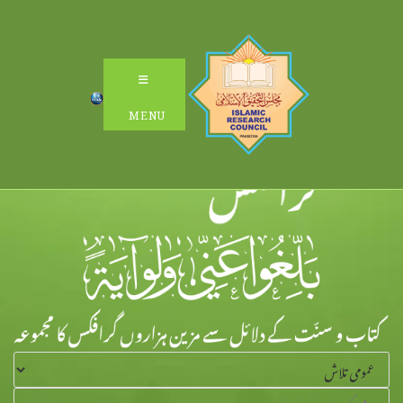
Ski
t
conten
MENU