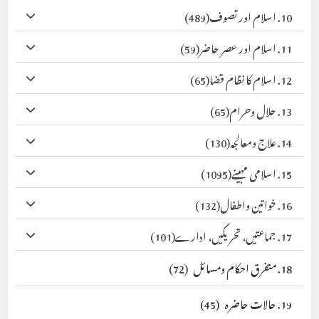
10. اسلام اور تصوف
(489)
11. اسلام اور عصر حاضر
(59)
12. اسلام کا نظام قضا
(65)
13. حلال وحرام
(65)
14. علاج ومعالجہ
(130)
15. اسلامی مہینے
(1095)
16. خواتین واطفال
(132)
17. جماعتیں، تحریکیں، ادارے
(101)
18. متفرق احکام ومسائل
(72)
19. حالات حاضرہ
(45)