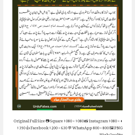
Full Size
📷 Square
1080 × 1080
📸 Instagram
1080 ×
⬇ Original
1350
👍 Facebook
1200 × 630
💬 WhatsApp
800 × 800
🖼 PNG
High Quality