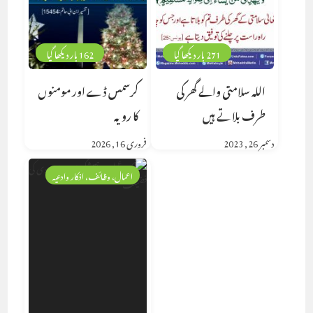
271 بار دیکھا گیا
162 بار دیکھا گیا
اللہ سلامتی والے گھر کی
کرسمس ڈے اور مومنوں
طرف بلاتے ہیں
کا رویہ
دسمبر 26, 2023
فروری 16, 2026
اعمال، وظائف، اذکار وادعیہ