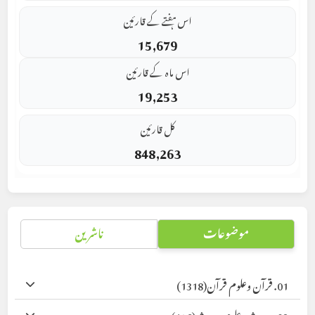
اس ہفتے کے قارئین
15,679
اس ماہ کے قارئین
19,253
کل قارئین
848,263
موضوعات
ناشرین
01. قرآن وعلوم قرآن
(1318)
02. حدیث وعلوم حدیث
(496)