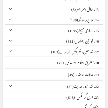
13. حلال وحرام
(65)
14. علاج ومعالجہ
(130)
15. اسلامی مہینے
(1095)
16. خواتین واطفال
(132)
17. جماعتیں، تحریکیں، ادارے
(101)
18. متفرق احکام ومسائل
(72)
19. حالات حاضرہ
(45)
22. فتنہ انکار حدیث
(30)
23. عربی گرافکس
(696)