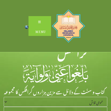
Ski
t
conten
MENU