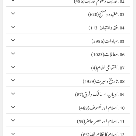
03. عقیدہ ومنہج
(620)
04. فقہ واجتہاد
(1131)
05. عبادات
(3996)
06. معاملات
(1023)
07. اجتماعی نظام
(4)
08. تاریخ وسیرت
(1939)
09. ادیان، مسالک وفرق
(87)
10. اسلام اور تصوف
(489)
11. اسلام اور عصر حاضر
(59)
12. اسلام کا نظام قضا
(65)