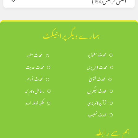
انگلش گرافکس
(154)
ہمارے دیگر پراجیکٹ
محدث سٹوڈیو
محدث سٹور
محدث لائبریری
محدث حدیث
محدث فتویٰ
محدث فورم
محدث میگزین
رسائل وجرائد
قرآن لائبریری
مکتبہ شاملہ اردو
محدث خطیب
ہم سے رابطہ