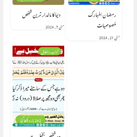
رمضان المبارک
دنیا کا مالدار ترین شخص
خصوصیات
مئی 7, 2024
مئی 21, 2024
آداب واخلاق
242 بار دیکھا گیا
وہ شخص بخیل ہے