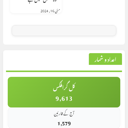
مئی 16, 2024
اعداد و شمار
کل گرافکس
9,613
آج کے قارئین
1,579