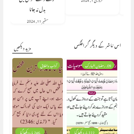
بدل نہ جانا
ستمبر 11, 2024
اس ناشر کے دیگر گرافکس
مزید دیکھیں
09. رمضان المبارک
آداب واخلاق
222 بار دیکھا گیا
246 بار دیکھا گیا