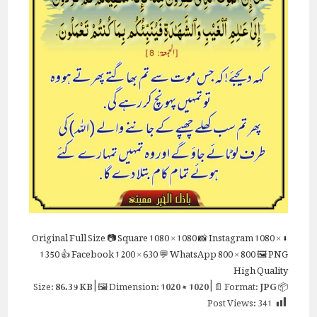
Full Size
📷 Square
1080 × 1080
📸 Instagram
1080 ×
⬇ Original
1350
👍 Facebook
1200 × 630
💬 WhatsApp
800 × 800
🖼 PNG
High Quality
86.39 KB
| 🖼 Dimension:
1020 × 1020
| 📄 Format:
JPG
📦 Size:
Post Views:
341