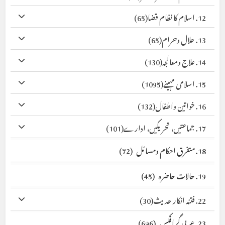
12. اسلام کا نظام قضا
(65)
13. حلال وحرام
(65)
14. علاج ومعالجہ
(130)
15. اسلامی مہینے
(1095)
16. خواتین واطفال
(132)
17. جماعتیں، تحریکیں، ادارے
(101)
18. متفرق احکام ومسائل
(72)
19. حالات حاضرہ
(45)
22. فتنہ انکار حدیث
(30)
23. عربی گرافکس
(696)