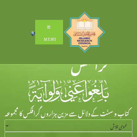
Ski
t
conten
MENU