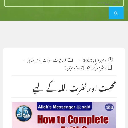
Post
دسمبر 29, 2023
Post
ایمانیات
-
ذات باری تعالیٰ
category:
published:
ناشر:
مرکز النور (محدث میڈیا)
محبت اور نفرت اللہ کے لیے