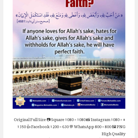
Full Size
📷 Square
1080 × 1080
📸 Instagram
1080 ×
⬇ Original
1350
👍 Facebook
1200 × 630
💬 WhatsApp
800 × 800
🖼 PNG
High Quality