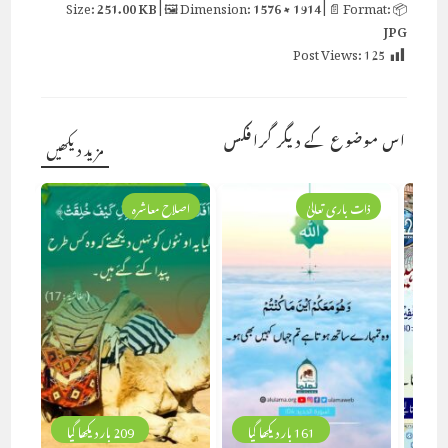
251.00 KB
| 🖼 Dimension:
1576 × 1914
| 📄 Format:
📦 Size:
JPG
Post Views:
125
اس موضوع کے دیگر گرافکس
مزید دیکھیں
ذات باری تعالیٰ
اصلاح معاشرہ
161 بار دیکھا گیا
209 بار دیکھا گیا