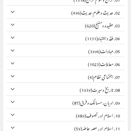
02. حدیث وعلوم حدیث
(496)
03. عقیدہ ومنہج
(620)
04. فقہ واجتہاد
(1131)
05. عبادات
(3996)
06. معاملات
(1023)
07. اجتماعی نظام
(4)
08. تاریخ وسیرت
(1939)
09. ادیان، مسالک وفرق
(87)
10. اسلام اور تصوف
(489)
11. اسلام اور عصر حاضر
(59)