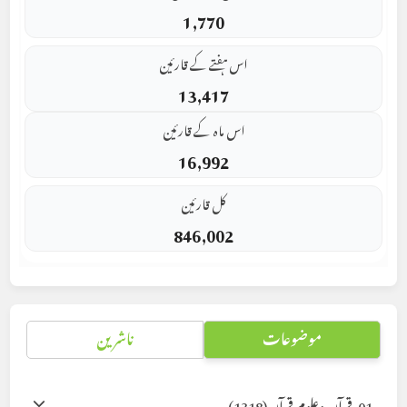
1,770
اس ہفتے کے قارئین
13,417
اس ماہ کے قارئین
16,992
کل قارئین
846,002
موضوعات
ناشرین
01. قرآن وعلوم قرآن
(1318)