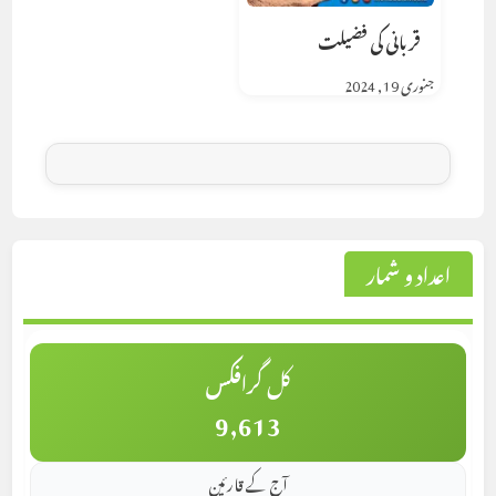
قربانی کی فضیلت
جنوری 19, 2024
اعداد و شمار
کل گرافکس
9,613
آج کے قارئین