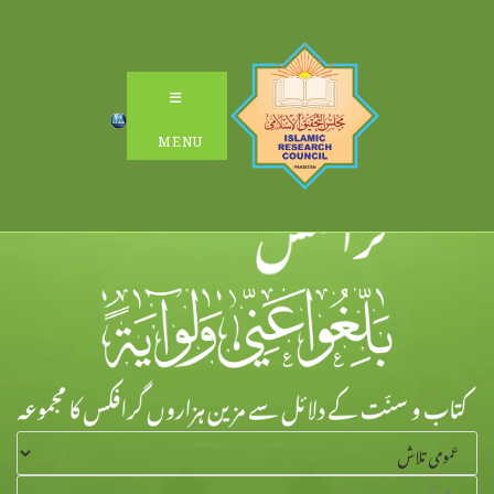
Ski
t
conten
MENU