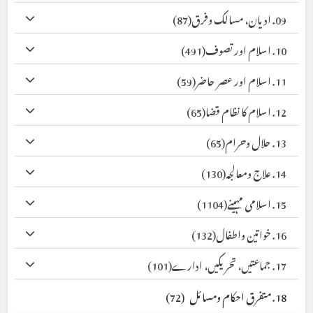
09. ادیان، مسالک وفرق
(87)
10. اسلام اور تصوف
(491)
11. اسلام اور عصر حاضر
(59)
12. اسلام کا نظام قضا
(65)
13. حلال وحرام
(65)
14. علاج ومعالجہ
(130)
15. اسلامی مہینے
(1104)
16. خواتین واطفال
(132)
17. جماعتیں، تحریکیں، ادارے
(101)
18. متفرق احکام ومسائل
(72)