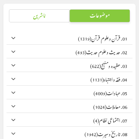
موضوعات
ناشرین
01. قرآن وعلوم قرآن
(1319)
02. حدیث وعلوم حدیث
(493)
03. عقیدہ ومنہج
(622)
04. فقہ واجتہاد
(1131)
05. عبادات
(4009)
06. معاملات
(1024)
07. اجتماعی نظام
(4)
08. تاریخ وسیرت
(1942)