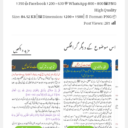
1350
👍 Facebook
1200 × 630
💬 WhatsApp
800 × 800
🖼 PNG
High Quality
84.52 KB
| 🖼 Dimension:
1200 × 1500
| 📄 Format:
PNG
📦 Size:
Post Views:
285
اس موضوع کے دیگر گرافکس
مزید دیکھیں
یہ
فقہ وفتاویٰ
توحید وشرک