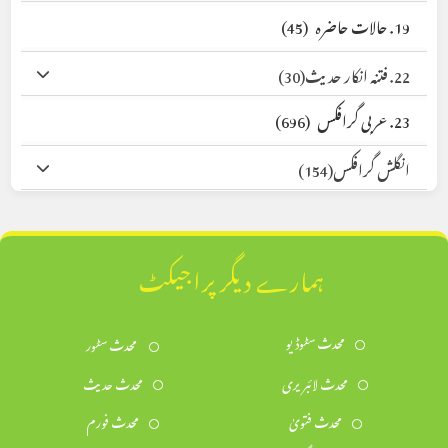
19. حالات حاضرہ
(45)
22. فتنہ انکار حدیث
(30)
23. عربی گرافکس
(696)
انگلش گرافکس
(154)
ہمارے دیگر پراجیکٹ
محدث سٹوڈیو
محدث سٹور
محدث لائبریری
محدث حدیث
محدث فتویٰ
محدث فورم