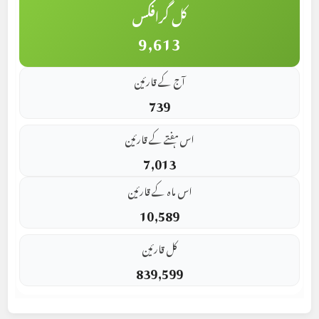
کل گرافکس
9,613
آج کے قارئین
739
اس ہفتے کے قارئین
7,013
اس ماہ کے قارئین
10,589
کل قارئین
839,599