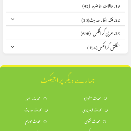
19. حالات حاضرہ
(45)
22. فتنہ انکار حدیث
(30)
23. عربی گرافکس
(696)
انگلش گرافکس
(154)
ہمارے دیگر پراجیکٹ
محدث سٹوڈیو
محدث سٹور
محدث لائبریری
محدث حدیث
محدث فتویٰ
محدث فورم