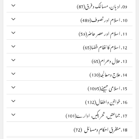
09. ادیان، مسالک وفرق
(87)
10. اسلام اور تصوف
(489)
11. اسلام اور عصر حاضر
(59)
12. اسلام کا نظام قضا
(65)
13. حلال وحرام
(65)
14. علاج ومعالجہ
(130)
15. اسلامی مہینے
(1095)
16. خواتین واطفال
(132)
17. جماعتیں، تحریکیں، ادارے
(101)
18. متفرق احکام ومسائل
(72)