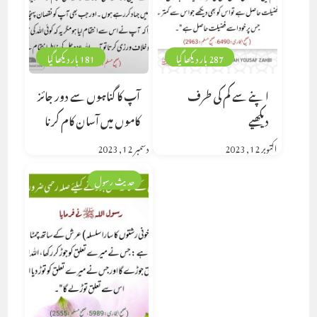
287 بار دیکھا گیا
181 بار دیکھا گیا
اپنے سے کم کی طرف
آپ کا گناہوں سے دور جائز
دیکھیے
کاموں میں آسان کام کرنا
اکتوبر 12, 2023
دسمبر 12, 2023
حدیث رسول