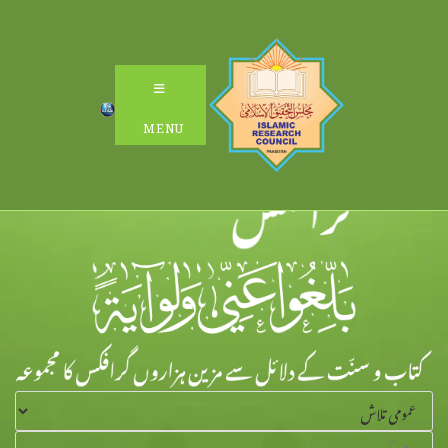
Ski
t
conten
MENU