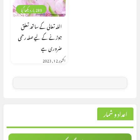
289 بار دیکھا گیا
اللہ تعالی کے ساتھ تعلق
جوڑنے کے لیے صلہ رحمی
ضروری ہے
اکتوبر 12, 2023
اعداد و شمار