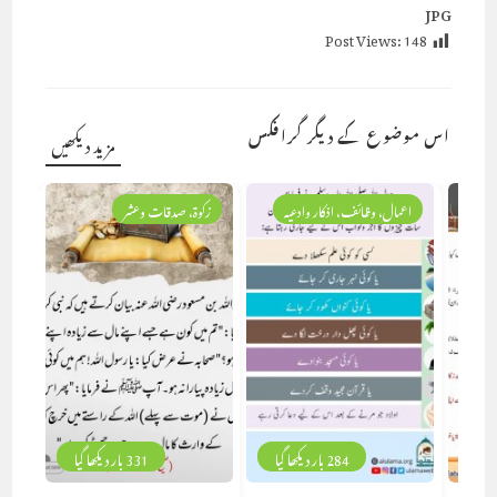
JPG
Post Views:
148
اس موضوع کے دیگر گرافکس
مزید دیکھیں
اعمال، وظائف، اذکار وادعیہ
زکوۃ، صدقات وعشر
284 بار دیکھا گیا
331 بار دیکھا گیا