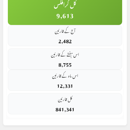
کل گرافکس
9,613
آج کے قارئین
2,482
اس ہفتے کے قارئین
8,755
اس ماہ کے قارئین
12,331
کل قارئین
841,341