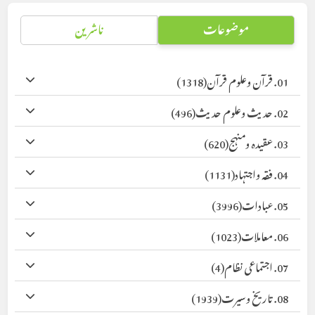
موضوعات
ناشرین
01. قرآن وعلوم قرآن
(1318)
02. حدیث وعلوم حدیث
(496)
03. عقیدہ ومنہج
(620)
04. فقہ واجتہاد
(1131)
05. عبادات
(3996)
06. معاملات
(1023)
07. اجتماعی نظام
(4)
08. تاریخ وسیرت
(1939)