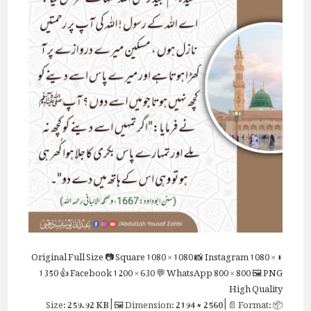
Full Size
📷 Square
1080 × 1080
📸 Instagram
1080 ×
⬇ Original
1350
👍 Facebook
1200 × 630
💬 WhatsApp
800 × 800
🖼 PNG
High Quality
259.92 KB
| 🖼 Dimension:
2194 × 2560
| 📄 Format:
📦 Size: