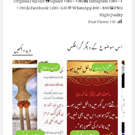
1350
👍 Facebook
1200 × 630
💬 WhatsApp
800 × 800
🖼 PNG
High Quality
Post Views:
191
اس موضوع کے دیگر گرافکس
مزید دیکھیں
تعلیم وتربیت
آداب واخلاق
280 بار دیکھا گیا
293 بار دیکھا گیا