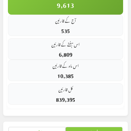
9,613
آج کے قارئین
535
اس ہفتے کے قارئین
6,809
اس ماہ کے قارئین
10,385
کل قارئین
839,395