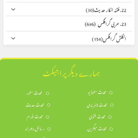
22. فتنہ انکار حدیث
(30)
23. عربی گرافکس
(696)
انگلش گرافکس
(154)
ہمارے دیگر پراجیکٹ
محدث سٹوڈیو
محدث سٹور
محدث لائبریری
محدث حدیث
محدث فتویٰ
محدث فورم
محدث میگزین
رسائل وجرائد