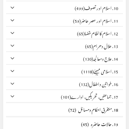
10. اسلام اور تصوف
(499)
11. اسلام اور عصر حاضر
(59)
12. اسلام کا نظام قضا
(65)
13. حلال وحرام
(65)
14. علاج ومعالجہ
(130)
15. اسلامی مہینے
(1118)
16. خواتین واطفال
(132)
17. جماعتیں، تحریکیں، ادارے
(101)
18. متفرق احکام ومسائل
(72)
19. حالات حاضرہ
(45)