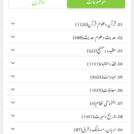
موضوعات
ناشرین
01. قرآن وعلوم قرآن
(1320)
02. حدیث وعلوم حدیث
(488)
03. عقیدہ ومنہج
(622)
04. فقہ واجتہاد
(1131)
05. عبادات
(4024)
06. معاملات
(1035)
07. اجتماعی نظام
(4)
08. تاریخ وسیرت
(1941)
09. ادیان، مسالک وفرق
(87)