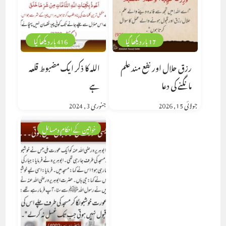
17 بار دیکھا گیا
416 بار دیکھا گیا
رزق حلال اور نفع مند علم
اللہ کا ذکر ایک مضبوط قلعہ
مانگنے کی دعا
ہے
جولائی 15, 2026
جنوری 3, 2024
خواتین کے احکام ومسائل