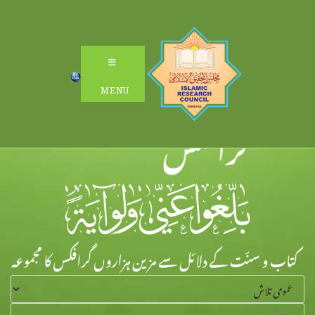
Ski
t
conten
MENU