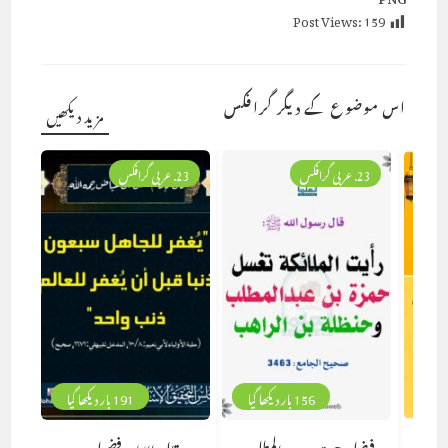
Post Views:
159
اس موضوع کے دیگر گرافکس
مزید دیکھیں
23. عربی گرافکس
23. عربی گرافکس
156 بار دیکھا گیا
191 بار دیکھا گیا