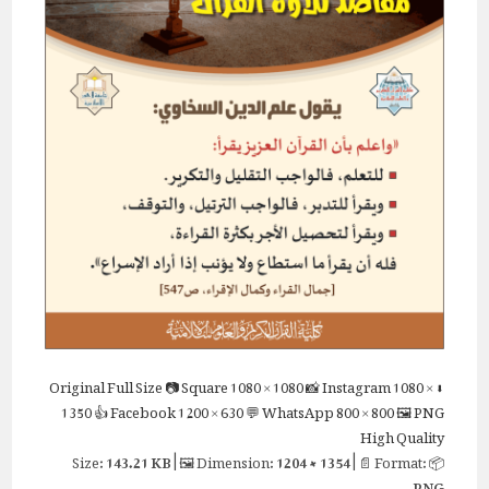
Full Size
📷 Square
1080 × 1080
📸 Instagram
1080 ×
⬇ Original
1350
👍 Facebook
1200 × 630
💬 WhatsApp
800 × 800
🖼 PNG
High Quality
143.21 KB
| 🖼 Dimension:
1204 × 1354
| 📄 Format:
📦 Size:
PNG