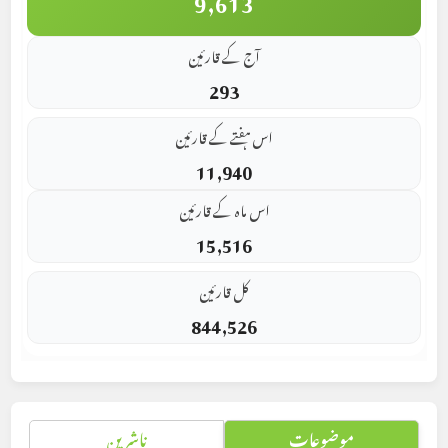
آج کے قارئین
293
اس ہفتے کے قارئین
11,940
اس ماہ کے قارئین
15,516
کل قارئین
844,526
موضوعات
ناشرین