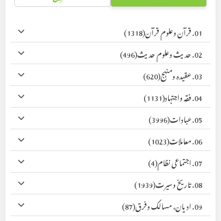
01. قرآن وعلوم قرآن
(1318)
02. حدیث وعلوم حدیث
(496)
03. عقیدہ ومنہج
(620)
04. فقہ واجتہاد
(1131)
05. عبادات
(3996)
06. معاملات
(1023)
07. اجتماعی نظام
(4)
08. تاریخ وسیرت
(1939)
09. ادیان، مسالک وفرق
(87)