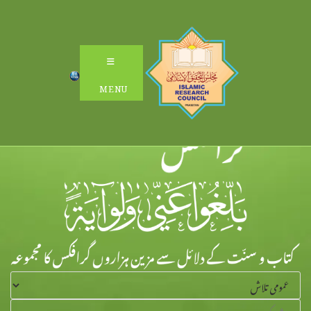
Ski
t
conten
MENU