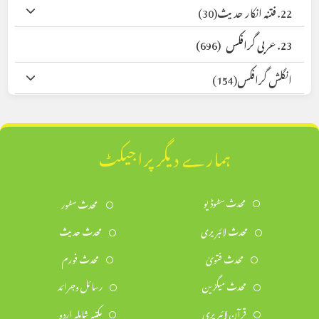
22. فتنہ انکار حدیث
(30)
23. عربی گرافکس
(696)
انگلش گرافکس
(154)
ہمارے دیگر پراجیکٹ
محدث سٹوڈیو
محدث سٹور
محدث لائبریری
محدث حدیث
محدث فتویٰ
محدث فورم
محدث میگزین
رسائل وجرائد
قرآن لائبریری
مکتبہ شاملہ اردو