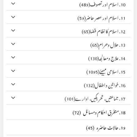
10. اسلام اور تصوف
(489)
11. اسلام اور عصر حاضر
(59)
12. اسلام کا نظام قضا
(65)
13. حلال وحرام
(65)
14. علاج ومعالجہ
(130)
15. اسلامی مہینے
(1095)
16. خواتین واطفال
(132)
17. جماعتیں، تحریکیں، ادارے
(101)
18. متفرق احکام ومسائل
(72)
19. حالات حاضرہ
(45)