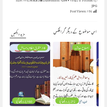
JPG
Post Views:
156
اس موضوع کے دیگر گرافکس
مزید دیکھیں
اصلاح معاشرہ
18. متفرق احکام ومسائل
272 بار دیکھا گیا
160 بار دیکھا گیا