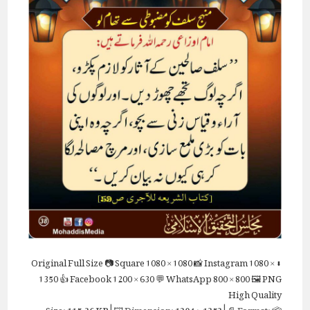
Full Size
📷 Square
1080 × 1080
📸 Instagram
1080 ×
⬇ Original
1350
👍 Facebook
1200 × 630
💬 WhatsApp
800 × 800
🖼 PNG
High Quality
115.36 KB
| 🖼 Dimension:
1204 × 1352
| 📄 Format:
📦 Size: