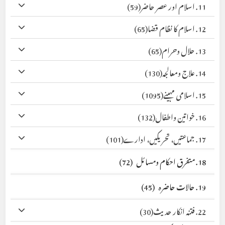
11. اسلام اور عصر حاضر
(59)
12. اسلام کا نظام قضا
(65)
13. حلال وحرام
(65)
14. علاج ومعالجہ
(130)
15. اسلامی مہینے
(1095)
16. خواتین واطفال
(132)
17. جماعتیں، تحریکیں، ادارے
(101)
18. متفرق احکام ومسائل
(72)
19. حالات حاضرہ
(45)
22. فتنہ انکار حدیث
(30)