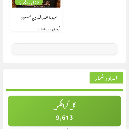
179 بار دیکھا گیا
سیدنا عبداللہ بن مسعود
فروری 22, 2024
اعداد و شمار
کل گرافکس
9,613