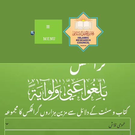
Ski
t
conten
MENU