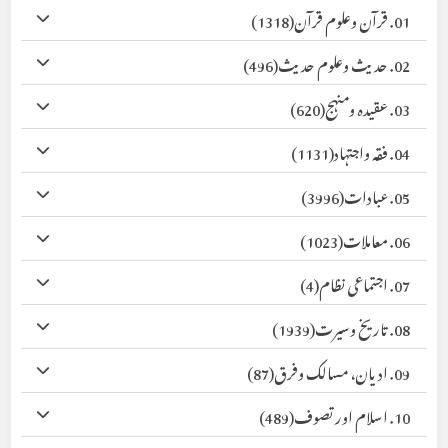
01. قرآن وعلوم قرآن
(1318)
02. حدیث وعلوم حدیث
(496)
03. عقیدہ ومنہج
(620)
04. فقہ واجتہاد
(1131)
05. عبادات
(3996)
06. معاملات
(1023)
07. اجتماعی نظام
(4)
08. تاریخ وسیرت
(1939)
09. ادیان، مسالک وفرق
(87)
10. اسلام اور تصوف
(489)