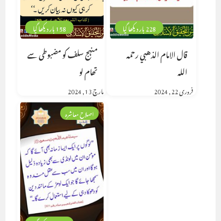
228 بار دیکھا گیا
158 بار دیکھا گیا
قال الامام الذهبي رحمه
منہج سلف کو مضبوطی سے
الله
تھام لو
فروری 22, 2024
مارچ 13, 2024
اصلاح معاشرہ