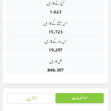
آج کے قارئین
1,623
اس ہفتے کے قارئین
15,723
اس ماہ کے قارئین
19,297
کل قارئین
848,307
موضوعات
ناشرین