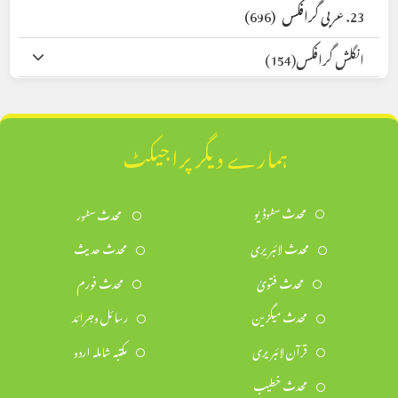
23. عربی گرافکس
(696)
انگلش گرافکس
(154)
ہمارے دیگر پراجیکٹ
محدث سٹوڈیو
محدث سٹور
محدث لائبریری
محدث حدیث
محدث فتویٰ
محدث فورم
محدث میگزین
رسائل وجرائد
قرآن لائبریری
مکتبہ شاملہ اردو
محدث خطیب