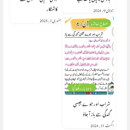
کاشتکار
جولائی 9, 2024
جنوری 3, 2025
اصلاح معاشرہ
211 بار دیکھا گیا
شراب اور جوے جیسی
گندگی سے باز آ جاؤ
اگست 31, 2024