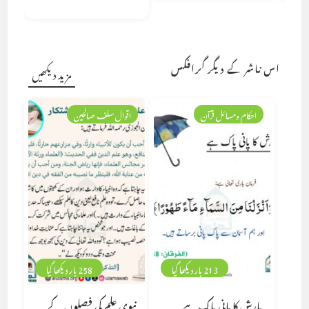
اس ناشر کے دیگر گرافکس
مزید دیکھیں
احکام ومسائل قرآن
اقوال سلف صالحین
213 بار دیکھا گیا
258 بار دیکھا گیا
بارش کا پانی پاک ہے
نبوی علم کی فصلوں کے