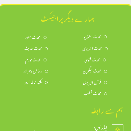
ہمارے دیگر پراجیکٹ
محدث سٹوڈیو
محدث سٹور
محدث لائبریری
محدث حدیث
محدث فتویٰ
محدث فورم
محدث میگزین
رسائل وجرائد
قرآن لائبریری
مکتبہ شاملہ اردو
محدث خطیب
ہم سے رابطہ
ایڈریس: