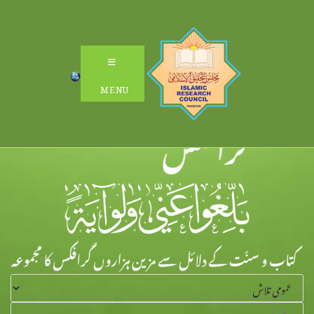
Ski
t
conten
MENU