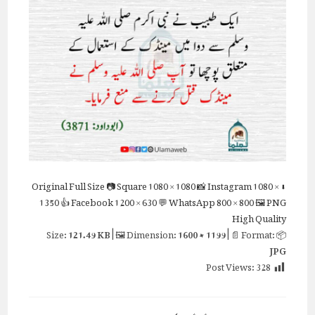
Full Size
📷 Square
1080 × 1080
📸 Instagram
1080 ×
⬇ Original
1350
👍 Facebook
1200 × 630
💬 WhatsApp
800 × 800
🖼 PNG
High Quality
121.49 KB
| 🖼 Dimension:
1600 × 1199
| 📄 Format:
📦 Size:
JPG
Post Views:
328