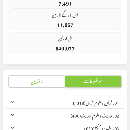
7,491
اس ماہ کے قارئین
11,067
کل قارئین
840,077
موضوعات
ناشرین
01. قرآن وعلوم قرآن
(1318)
02. حدیث وعلوم حدیث
(496)
03. عقیدہ ومنہج
(620)