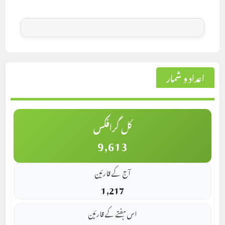
اعداد و شمار
کل گرافکس
9,613
آج کے قارئین
1,217
اس ہفتے کے قارئین