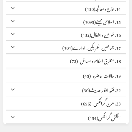
14. علاج ومعالجہ
(130)
15. اسلامی مہینے
(1095)
16. خواتین واطفال
(132)
17. جماعتیں، تحریکیں، ادارے
(101)
18. متفرق احکام ومسائل
(72)
19. حالات حاضرہ
(45)
22. فتنہ انکار حدیث
(30)
23. عربی گرافکس
(696)
انگلش گرافکس
(154)