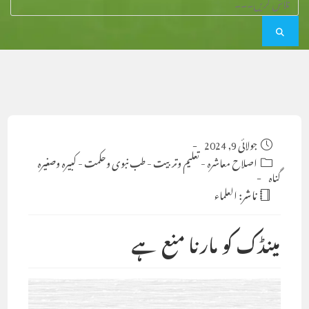
Post
جولائی 9, 2024
published:
Post
اصلاح معاشرہ
-
تعلیم وتربیت
-
طب نبوی وحکمت
-
کبیرہ وصغیرہ
گناہ
category:
ناشر:
العلماء
مینڈک کو مارنا منع ہے