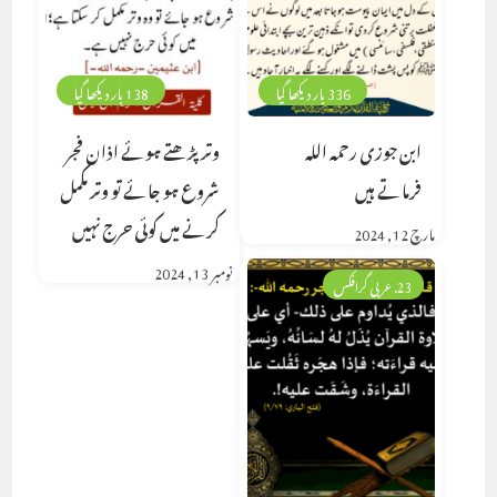
336 بار دیکھا گیا
138 بار دیکھا گیا
ابن جوزی رحمہ اللہ
وتر پڑھتے ہوئے اذان فجر
فرماتے ہیں
شروع ہو جائے تو وتر مکمل
کرنے میں کوئی حرج نہیں
مارچ 12, 2024
نومبر 13, 2024
23. عربی گرافکس