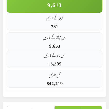
9,613
آج کے قارئین
731
اس ہفتے کے قارئین
9,633
اس ماہ کے قارئین
13,209
کل قارئین
842,219