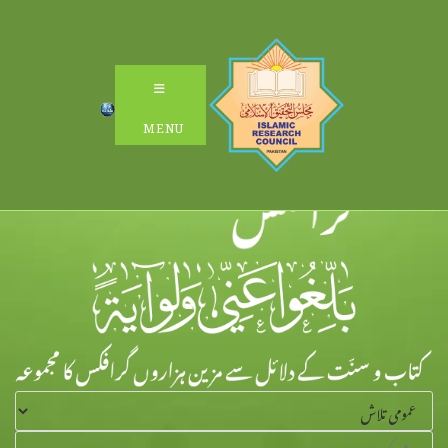
Ski
t
conten
MENU