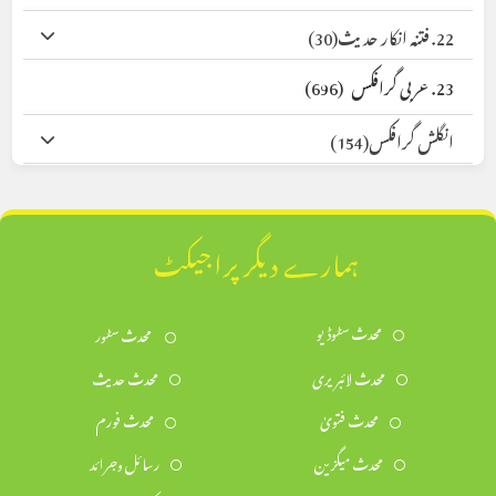
22. فتنہ انکار حدیث
(30)
23. عربی گرافکس
(696)
انگلش گرافکس
(154)
ہمارے دیگر پراجیکٹ
محدث سٹوڈیو
محدث سٹور
محدث لائبریری
محدث حدیث
محدث فتویٰ
محدث فورم
محدث میگزین
رسائل وجرائد