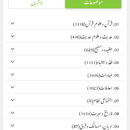
موضوعات
ناشرین
01. قرآن وعلوم قرآن
(1318)
02. حدیث وعلوم حدیث
(496)
03. عقیدہ ومنہج
(620)
04. فقہ واجتہاد
(1131)
05. عبادات
(3996)
06. معاملات
(1023)
07. اجتماعی نظام
(4)
08. تاریخ وسیرت
(1939)
09. ادیان، مسالک وفرق
(87)