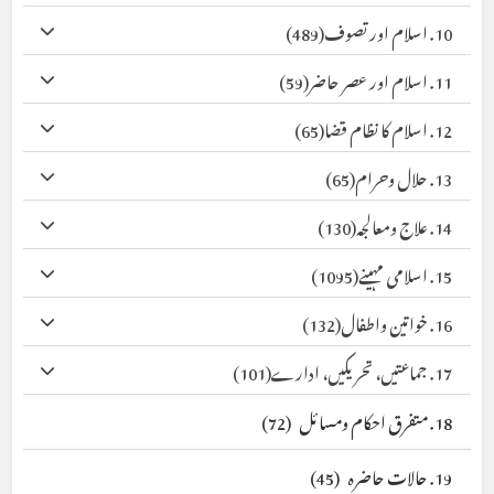
10. اسلام اور تصوف
(489)
11. اسلام اور عصر حاضر
(59)
12. اسلام کا نظام قضا
(65)
13. حلال وحرام
(65)
14. علاج ومعالجہ
(130)
15. اسلامی مہینے
(1095)
16. خواتین واطفال
(132)
17. جماعتیں، تحریکیں، ادارے
(101)
18. متفرق احکام ومسائل
(72)
19. حالات حاضرہ
(45)