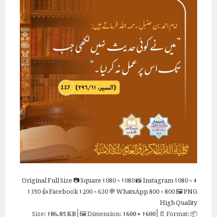
Full Size
📷 Square
1080 × 1080
📸 Instagram
1080 ×
⬇ Original
1350
👍 Facebook
1200 × 630
💬 WhatsApp
800 × 800
🖼 PNG
High Quality
186.85 KB
| 🖼 Dimension:
1600 × 1600
| 📄 Format:
📦 Size: