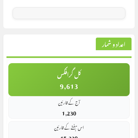
اعداد و شمار
کل گرافکس
9,613
آج کے قارئین
1,230
اس ہفتے کے قارئین
15,330