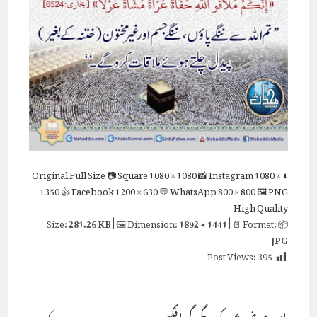
Full Size
📷 Square
1080 × 1080
📸 Instagram
1080 ×
⬇ Original
1350
👍 Facebook
1200 × 630
💬 WhatsApp
800 × 800
🖼 PNG
High Quality
281.26 KB
| 🖼 Dimension:
1892 × 1441
| 📄 Format:
📦 Size:
JPG
Post Views:
395
اس موضوع کے دیگر گرافکس