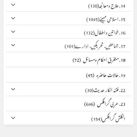
14. علاج ومعالجہ
(130)
15. اسلامی مہینے
(1095)
16. خواتین واطفال
(132)
17. جماعتیں، تحریکیں، ادارے
(101)
18. متفرق احکام ومسائل
(72)
19. حالات حاضرہ
(45)
22. فتنہ انکار حدیث
(30)
23. عربی گرافکس
(696)
انگلش گرافکس
(154)