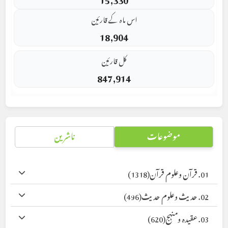
اس ماہ کے قارئین
18,904
کل قارئین
847,914
موضوعات
ناشرین
01. قرآن وعلوم قرآن
(1318)
02. حدیث وعلوم حدیث
(496)
03. عقیدہ ومنہج
(620)