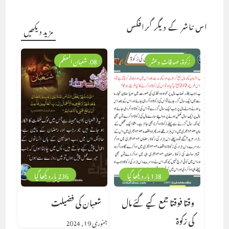
اس ناشر کے دیگر گرافکس
مزید دیکھیں
زکوۃ، صدقات وعشر
08. شعبان المعظم
138 بار دیکھا گیا
236 بار دیکھا گیا
وقتا فوقتا جمع کیے گئے مال
شعبان کی فضیلت
کی زکوۃ
جنوری 19, 2024