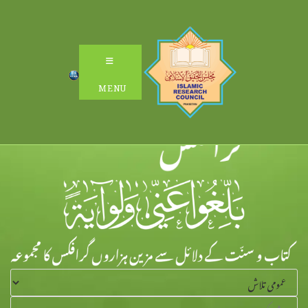
Ski
t
conten
MENU