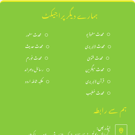
ہمارے دیگر پراجیکٹ
محدث سٹوڈیو
محدث سٹور
محدث لائبریری
محدث حدیث
محدث فتویٰ
محدث فورم
محدث میگزین
رسائل وجرائد
قرآن لائبریری
مکتبہ شاملہ اردو
محدث خطیب
ہم سے رابطہ
ایڈریس:
مرکز النور: کالج روڈ، نزد غازی چوک، ٹاؤن شپ، لاہور ۔ پاکستان