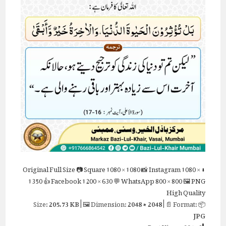
Full Size
📷 Square
1080 × 1080
📸 Instagram
1080 ×
⬇ Original
1350
👍 Facebook
1200 × 630
💬 WhatsApp
800 × 800
🖼 PNG
High Quality
205.73 KB
| 🖼 Dimension:
2048 × 2048
| 📄 Format:
📦 Size:
JPG
Post Views:
394