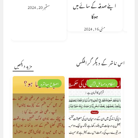
اپنے صدقہ کے سائے میں
ستمبر 20, 2024
ہوگا
مئی 16, 2024
اس ناشر کے دیگر گرافکس
مزید دیکھیں
احکام ومسائل قرآن
اصلاح معاشرہ