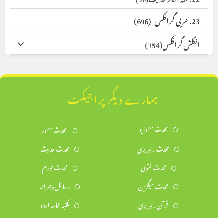
23. عربی گرافکس
(696)
انگلش گرافکس
(154)
ہمارے دیگر پراجیکٹ
محدث سٹوڈیو
محدث سٹور
محدث لائبریری
محدث حدیث
محدث فتویٰ
محدث فورم
محدث میگزین
رسائل وجرائد
قرآن لائبریری
مکتبہ شاملہ اردو