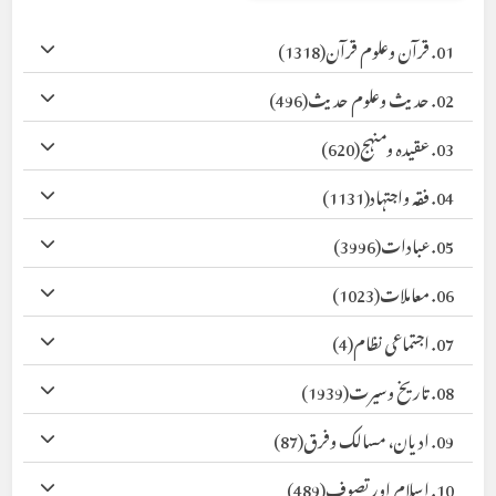
01. قرآن وعلوم قرآن
(1318)
02. حدیث وعلوم حدیث
(496)
03. عقیدہ ومنہج
(620)
04. فقہ واجتہاد
(1131)
05. عبادات
(3996)
06. معاملات
(1023)
07. اجتماعی نظام
(4)
08. تاریخ وسیرت
(1939)
09. ادیان، مسالک وفرق
(87)
10. اسلام اور تصوف
(489)