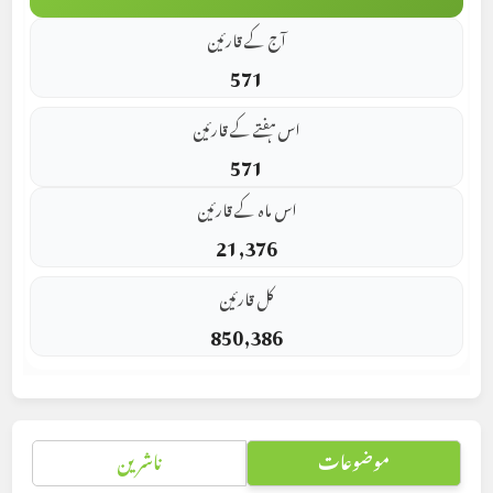
آج کے قارئین
571
اس ہفتے کے قارئین
571
اس ماہ کے قارئین
21,376
کل قارئین
850,386
موضوعات
ناشرین