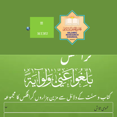
Ski
t
conten
MENU