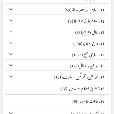
11. اسلام اور عصر حاضر
(59)
12. اسلام کا نظام قضا
(65)
13. حلال وحرام
(65)
14. علاج ومعالجہ
(130)
15. اسلامی مہینے
(1095)
16. خواتین واطفال
(132)
17. جماعتیں، تحریکیں، ادارے
(101)
18. متفرق احکام ومسائل
(72)
19. حالات حاضرہ
(45)
22. فتنہ انکار حدیث
(30)