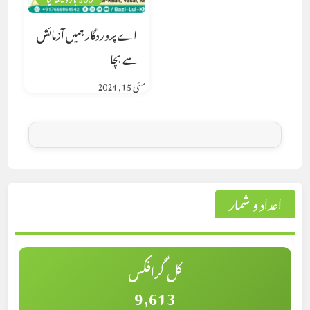
اے پروردگار ہمیں آزمائش
سے بچا
مئی 15, 2024
اعداد و شمار
کل گرافکس
9,613