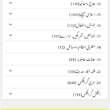
14. علاج ومعالجہ
(130)
15. اسلامی مہینے
(1095)
16. خواتین واطفال
(132)
17. جماعتیں، تحریکیں، ادارے
(101)
18. متفرق احکام ومسائل
(72)
19. حالات حاضرہ
(45)
22. فتنہ انکار حدیث
(30)
23. عربی گرافکس
(696)
انگلش گرافکس
(154)