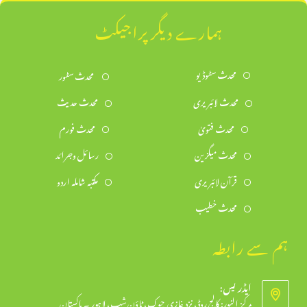
ہمارے دیگر پراجیکٹ
محدث سٹوڈیو
محدث سٹور
محدث لائبریری
محدث حدیث
محدث فتویٰ
محدث فورم
محدث میگزین
رسائل وجرائد
قرآن لائبریری
مکتبہ شاملہ اردو
محدث خطیب
ہم سے رابطہ
ایڈریس:
مرکز النور: کالج روڈ، نزد غازی چوک، ٹاؤن شپ، لاہور ۔ پاکستان