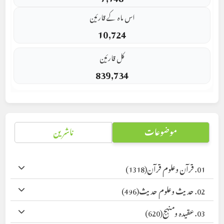
اس ماہ کے قارئین
10,724
کل قارئین
839,734
موضوعات
ناشرین
01. قرآن وعلوم قرآن
(1318)
02. حدیث وعلوم حدیث
(496)
03. عقیدہ ومنہج
(620)