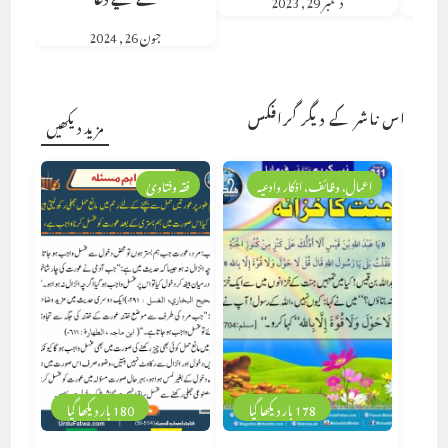
جون 26, 2024
اس ناشر کے دیگر گرافکس
مزید دیکھیں
اعمال، وظائف، اذکار وادعیہ
فقہ وفتاویٰ
178 بار دیکھا گیا
180 بار دیکھا گیا