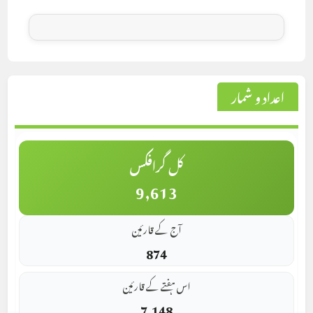
اعداد و شمار
کل گرافکس
9,613
آج کے قارئین
874
اس ہفتے کے قارئین
7,148