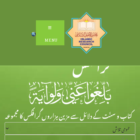
Ski
t
conten
MENU