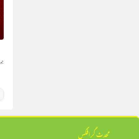
ق
جون 18,
محدث گرافکس