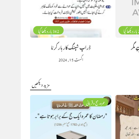
گیا
342 بار دیکھا گیا
 مگر
ڈراپ شپنگ کاربار کرنا
اگست 15, 2024
مزید دیکھیں
عمرہ، حج وقربانی