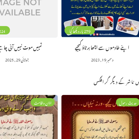
279 بار دیکھا گیا
224 بار دیکھا 
اپنے خادموں سے اچھا برتاؤ کیجیے
تمہیں موت نہیں آنی چاہیے
دسمبر 19, 2023
جولائی 29, 2025
 ناشر کے دیگر گرافکس
حدیث رسول
اذان واقامت