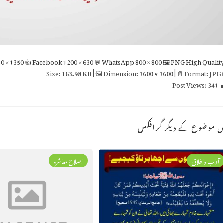
0 × 1350
👍 Facebook
1200 × 630
💬 WhatsApp
800 × 800
🖼 PNG
High Qualit
163.98 KB
| 🖼 Dimension:
1600 × 1600
| 📄 Format:
JPG

Post Views:
341
اس موضوع کے دیگر گراف
اصلاح معاشرہ
آداب واخلاق