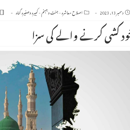
Po
دسمبر 13, 2023
Post
اصلاح معاشرہ
-
جنت وجہنم
-
کبیرہ وصغیرہ گناہ
category:
publishe
ود کشی کرنے والے کی سزا