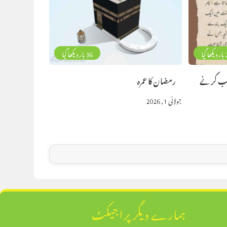
 گیا
36 بار دیکھا گیا
ب کرنے
رمضان کا عمرہ
جولائی 1, 2026
ہمارے دیگر پراجیکٹ