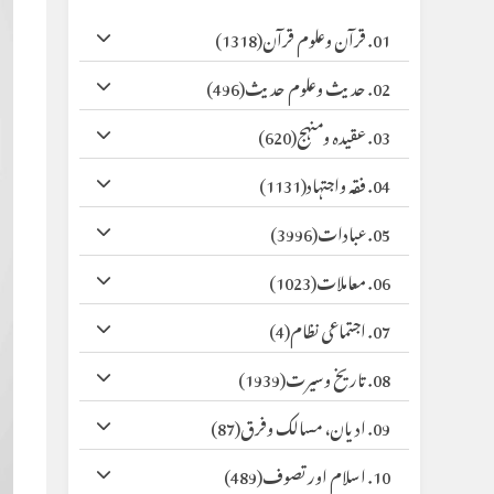
01. قرآن وعلوم قرآن
(1318)
02. حدیث وعلوم حدیث
(496)
03. عقیدہ ومنہج
(620)
04. فقہ واجتہاد
(1131)
05. عبادات
(3996)
06. معاملات
(1023)
07. اجتماعی نظام
(4)
08. تاریخ وسیرت
(1939)
09. ادیان، مسالک وفرق
(87)
10. اسلام اور تصوف
(489)