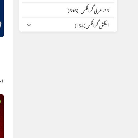
23. عربی گرافکس
(696)
انگلش گرافکس
(154)
اس