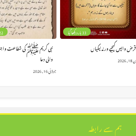
33 بار دیکھا گیا
22 بار دیکھا
رض واپس کیجیے ورنہ نیکیاں
نبی کریم ﷺ کی شفاعت واج
والی دعا
 2026
جولائی 16, 2026
ہم سے رابطہ