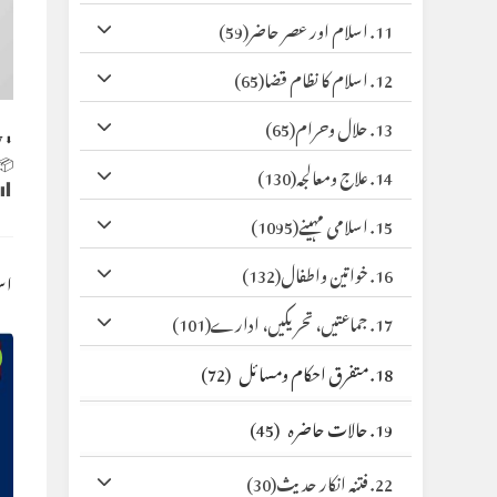
(59)
11. اسلام اور عصر حاضر
(65)
12. اسلام کا نظام قضا
(65)
13. حلال وحرام
y
⬇ Original
 Size:
(130)
14. علاج ومعالجہ
(1095)
15. اسلامی مہینے
(132)
16. خواتین واطفال
کس
(101)
17. جماعتیں، تحریکیں، ادارے
(72)
18. متفرق احکام ومسائل
(45)
19. حالات حاضرہ
(30)
22. فتنہ انکار حدیث