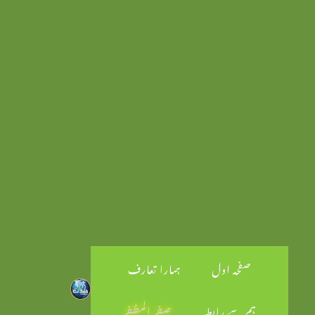
صفحہ اول
ہمارا تعارف
ہم سے رابطہ
صفر المظفر