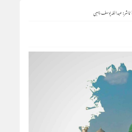
ناشر:
عبداللہ یوسف ذہبی