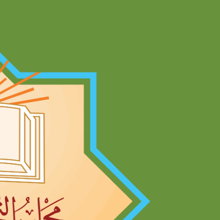
Ski
t
conten