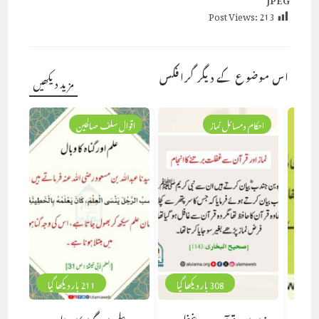
Post Views:
213
اس موضوع کے دیگر گرافکس
مزید دیکھیں
احکام ومسائل نماز
اقوال سلف صالحین
308 بار دیکھا گیا
211 بار دیکھا گیا