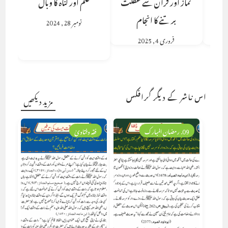
نماز اور قرآن سے غفلت
علم اور گناہ کا وبال
برتنے کا انجام
نومبر 28, 2024
فروری 4, 2025
اس ناشر کے دیگر گرافکس
مزید دیکھیں
09. رمضان المبارک
فقہ وفتاویٰ