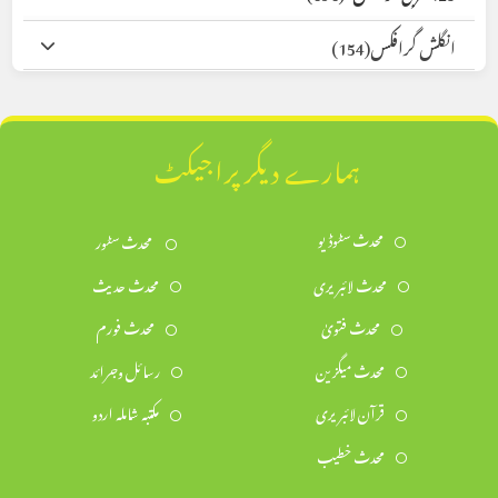
انگلش گرافکس
(154)
ہمارے دیگر پراجیکٹ
محدث سٹوڈیو
محدث سٹور
محدث لائبریری
محدث حدیث
محدث فتویٰ
محدث فورم
محدث میگزین
رسائل وجرائد
قرآن لائبریری
مکتبہ شاملہ اردو
محدث خطیب