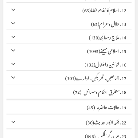
12. اسلام کا نظام قضا
(65)
13. حلال وحرام
(65)
14. علاج ومعالجہ
(130)
15. اسلامی مہینے
(1095)
16. خواتین واطفال
(132)
17. جماعتیں، تحریکیں، ادارے
(101)
18. متفرق احکام ومسائل
(72)
19. حالات حاضرہ
(45)
22. فتنہ انکار حدیث
(30)
23. عربی گرافکس
(696)