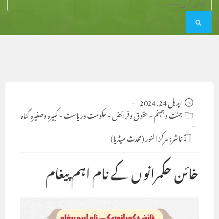
Post
اپریل 24, 2024
published:
Post
جنت وجہنم
-
حقوق وفرائض
-
حکومت وریاست
-
کبیرہ وصغیرہ گناہ
category:
ناشر:
مرکز النور (محدث میڈیا)
خائن حکمرانوں کے نام اہم پیغام