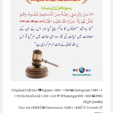
Full Size
📷 Square
1080 × 1080
📸 Instagram
1080 ×
⬇ Original
1350
👍 Facebook
1200 × 630
💬 WhatsApp
800 × 800
🖼 PNG
High Quality
64.18 KB
| 🖼 Dimension:
1200 × 1200
| 📄 Format:
📦 Size:
JPEG