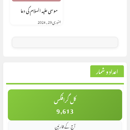
موسی علیہ السلام کی دعا
جنوری 29, 2024
اعداد و شمار
کل گرافکس
9,613
آج کے قارئین