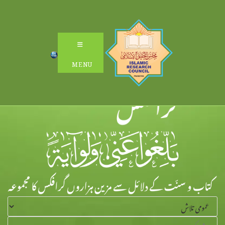
Ski
t
conten
MENU