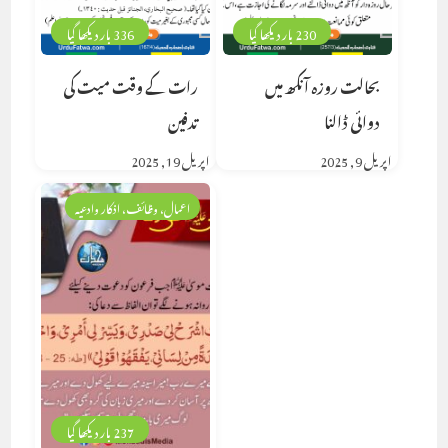
230 بار دیکھا گیا
336 بار دیکھا گیا
بحالت روزہ آنکھ میں
رات کے وقت میت کی
دوائی ڈالنا
تدفین
اپریل 9, 2025
اپریل 19, 2025
اعمال، وظائف، اذکار وادعیہ
237 بار دیکھا گیا