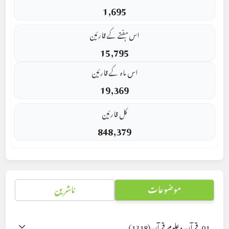
1,695
اس ہفتے کے قارئین
15,795
اس ماہ کے قارئین
19,369
کل قارئین
848,379
موضوعات
ناشرین
01. قرآن وعلوم قرآن
(1318)