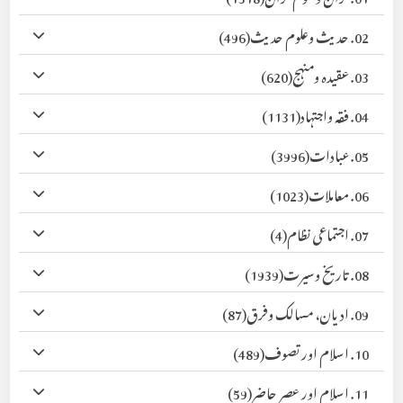
02. حدیث وعلوم حدیث
(496)
03. عقیدہ ومنہج
(620)
04. فقہ واجتہاد
(1131)
05. عبادات
(3996)
06. معاملات
(1023)
07. اجتماعی نظام
(4)
08. تاریخ وسیرت
(1939)
09. ادیان، مسالک وفرق
(87)
10. اسلام اور تصوف
(489)
11. اسلام اور عصر حاضر
(59)