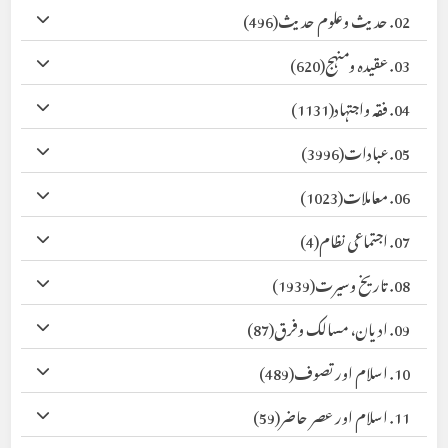
02. حدیث وعلوم حدیث
(496)
03. عقیدہ ومنہج
(620)
04. فقہ واجتہاد
(1131)
05. عبادات
(3996)
06. معاملات
(1023)
07. اجتماعی نظام
(4)
08. تاریخ وسیرت
(1939)
09. ادیان، مسالک وفرق
(87)
10. اسلام اور تصوف
(489)
11. اسلام اور عصر حاضر
(59)