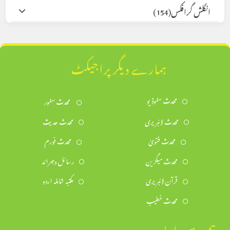
انگلش گرافکس
(154)
ہمارے دیگر پراجیکٹ
محدث سٹوڈیو
محدث سٹور
محدث لائبریری
محدث حدیث
محدث فتویٰ
محدث فورم
محدث میگزین
رسائل وجرائد
قرآن لائبریری
مکتبہ شاملہ اردو
محدث خطیب
ہم سے رابطہ