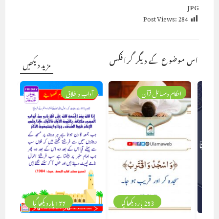
JPG
Post Views:
284
اس موضوع کے دیگر گرافکس
مزید دیکھیں
احکام ومسائل قرآن
آداب واخلاق
253 بار دیکھا گیا
177 بار دیکھا گیا