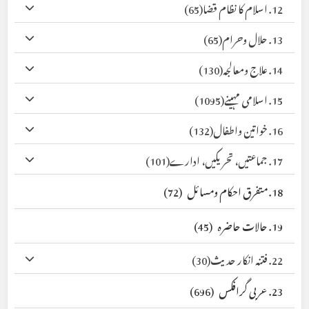
12. اسلام کا نظام قضا
(65)
13. حلال وحرام
(65)
14. علاج ومعالجہ
(130)
15. اسلامی مہینے
(1095)
16. خواتین واطفال
(132)
17. جماعتیں، تحریکیں، ادارے
(101)
18. متفرق احکام ومسائل
(72)
19. حالات حاضرہ
(45)
22. فتنہ انکار حدیث
(30)
23. عربی گرافکس
(696)