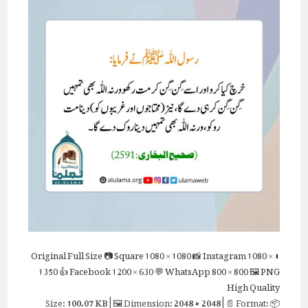
Full Size
📷 Square
1080 × 1080
📸 Instagram
1080 ×
⬇ Original
1350
👍 Facebook
1200 × 630
💬 WhatsApp
800 × 800
🖼 PNG
High Quality
100.07 KB
| 🖼 Dimension:
2048 × 2048
| 📄 Format:
📦 Size: