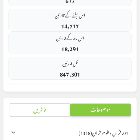
اس ہفتے کے قارئین
14,717
اس ماہ کے قارئین
18,291
کل قارئین
847,301
موضوعات
ناشرین
01. قرآن وعلوم قرآن
(1318)