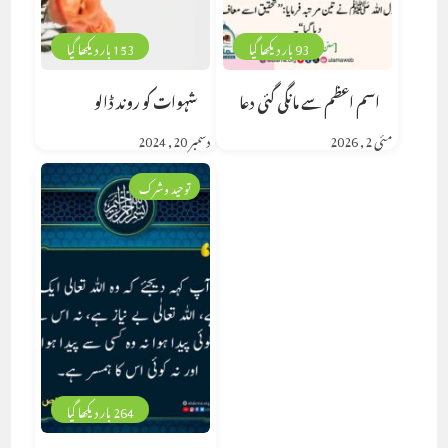
93 بار دیکھا گیا
153 بار دیکھا گیا
اسم اعظم سے مانگی گئی دعا
شہوات کو روند ڈالو
مئی 2, 2026
دسمبر 20, 2024
توحید وشرک
264 بار دیکھا گیا