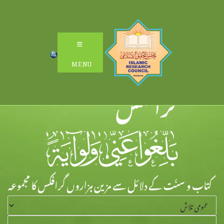
Ski
t
conten
MENU