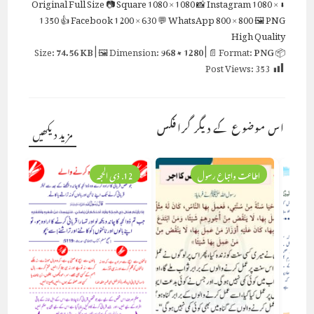
Full Size
📷 Square
1080 × 1080
📸 Instagram
1080 ×
⬇ Original
1350
👍 Facebook
1200 × 630
💬 WhatsApp
800 × 800
🖼 PNG
High Quality
74.56 KB
| 🖼 Dimension:
968 × 1280
| 📄 Format:
PNG
📦 Size:
Post Views:
353
اس موضوع کے دیگر گرافکس
مزید دیکھیں
اطاعت واتباع رسول
12. ذی الحجہ