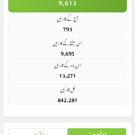
9,613
آج کے قارئین
793
اس ہفتے کے قارئین
9,695
اس ماہ کے قارئین
13,271
کل قارئین
842,281
موضوعات
ناشرین