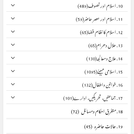
10. اسلام اور تصوف
(489)
11. اسلام اور عصر حاضر
(59)
12. اسلام کا نظام قضا
(65)
13. حلال وحرام
(65)
14. علاج ومعالجہ
(130)
15. اسلامی مہینے
(1095)
16. خواتین واطفال
(132)
17. جماعتیں، تحریکیں، ادارے
(101)
18. متفرق احکام ومسائل
(72)
19. حالات حاضرہ
(45)