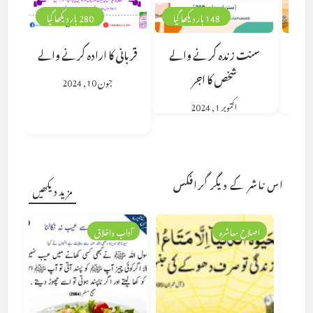
148 بار دیکھا گیا
280 بار دیکھا گیا
سنت زندہ کرنے والے
قربانی کا ارادہ کرنے والے
شخص کا اجر
جون 10, 2024
اکتوبر 1, 2024
اس ناشر کے دیگر گرافکس
مزید دیکھیں
اصلاح معاشرہ
آداب واخلاق