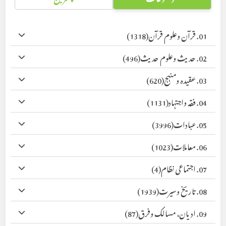
01. قرآن وعلوم قرآن
(1318)
02. حدیث وعلوم حدیث
(496)
03. عقیدہ ومنہج
(620)
04. فقہ واجتہاد
(1131)
05. عبادات
(3996)
06. معاملات
(1023)
07. اجتماعی نظام
(4)
08. تاریخ وسیرت
(1939)
09. ادیان، مسالک وفرق
(87)