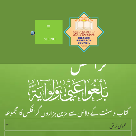
Ski
t
conten
MENU