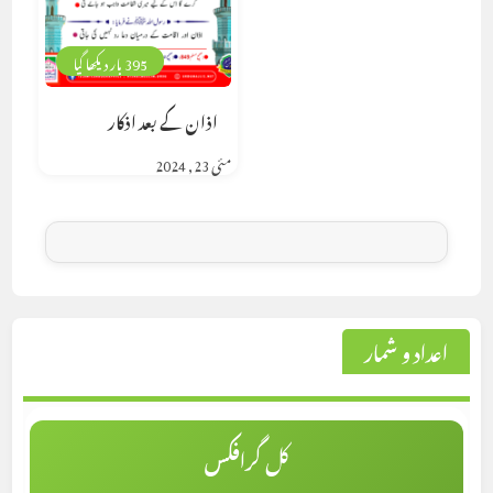
395 بار دیکھا گیا
اذان کے بعد اذکار
مئی 23, 2024
اعداد و شمار
کل گرافکس