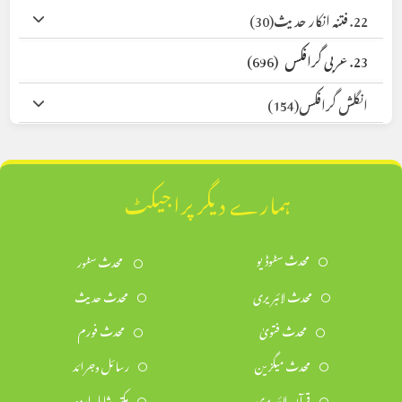
22. فتنہ انکار حدیث
(30)
23. عربی گرافکس
(696)
انگلش گرافکس
(154)
ہمارے دیگر پراجیکٹ
محدث سٹوڈیو
محدث سٹور
محدث لائبریری
محدث حدیث
محدث فتویٰ
محدث فورم
محدث میگزین
رسائل وجرائد
قرآن لائبریری
مکتبہ شاملہ اردو