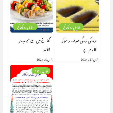
440 بار دیکھا گیا
334 بار دیکھا گیا
دنیا کی زندگی صرف دھوکہ
کھانے میں سے عیب نہ
کا نام ہے
نکالنا
جون 27, 2024
جون 5, 2024
آداب واخلاق