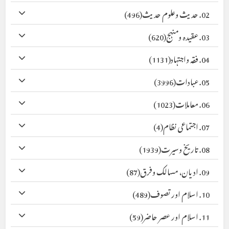
02. حدیث وعلوم حدیث
(496)
03. عقیدہ ومنہج
(620)
04. فقہ واجتہاد
(1131)
05. عبادات
(3996)
06. معاملات
(1023)
07. اجتماعی نظام
(4)
08. تاریخ وسیرت
(1939)
09. ادیان، مسالک وفرق
(87)
10. اسلام اور تصوف
(489)
11. اسلام اور عصر حاضر
(59)