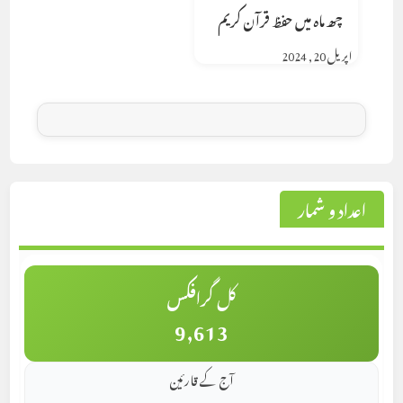
چھ ماہ میں حفظ قرآن کریم
اپریل 20, 2024
اعداد و شمار
کل گرافکس
9,613
آج کے قارئین