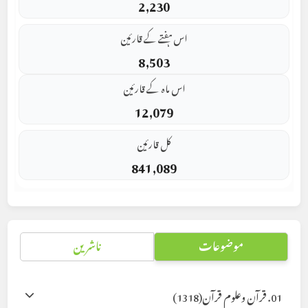
2,230
اس ہفتے کے قارئین
8,503
اس ماہ کے قارئین
12,079
کل قارئین
841,089
موضوعات
ناشرین
01. قرآن وعلوم قرآن
(1318)