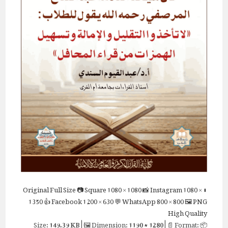
Full Size
📷 Square
1080 × 1080
📸 Instagram
1080 ×
⬇ Original
1350
👍 Facebook
1200 × 630
💬 WhatsApp
800 × 800
🖼 PNG
High Quality
149.39 KB
| 🖼 Dimension:
1190 × 1280
| 📄 Format:
📦 Size: