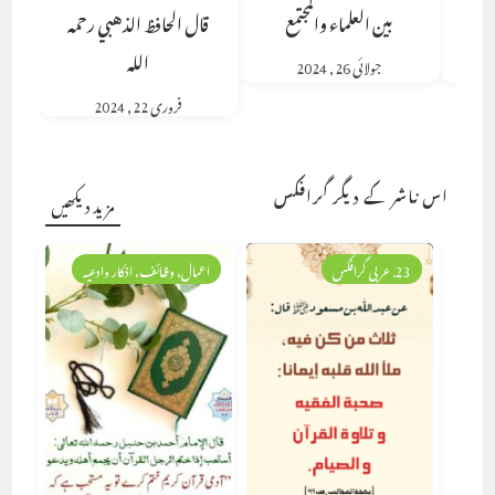
بين العلماء والمجتمع
قال الحافظ الذهبي رحمه
الله
جولائی 26, 2024
فروری 22, 2024
اس ناشر کے دیگر گرافکس
مزید دیکھیں
23. عربی گرافکس
اعمال، وظائف، اذکار وادعیہ