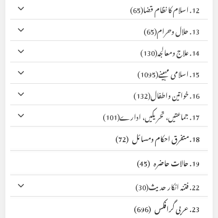
12. اسلام کا نظام قضا
(65)
13. حلال وحرام
(65)
14. علاج ومعالجہ
(130)
15. اسلامی مہینے
(1095)
16. خواتین واطفال
(132)
17. جماعتیں، تحریکیں، ادارے
(101)
18. متفرق احکام ومسائل
(72)
19. حالات حاضرہ
(45)
22. فتنہ انکار حدیث
(30)
23. عربی گرافکس
(696)