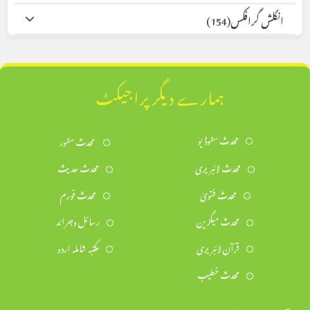
انگلش گرافکس
(154)
ہمارے دیگر پراجیکٹ
محدث سٹوڈیو
محدث سٹور
محدث لائبریری
محدث حدیث
محدث فتویٰ
محدث فورم
محدث میگزین
رسائل وجرائد
قرآن لائبریری
مکتبہ شاملہ اردو
محدث خطیب