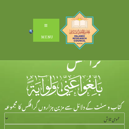
Ski
t
conten
MENU