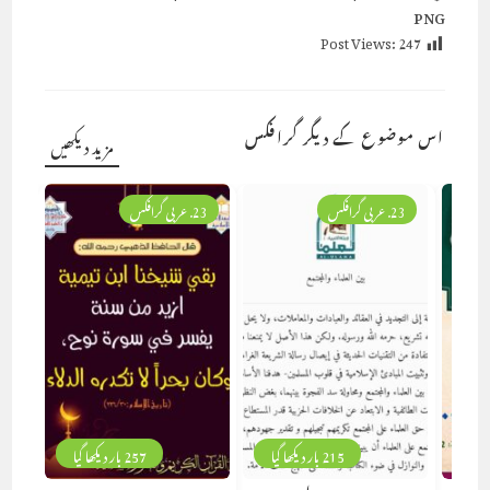
PNG
Post Views:
247
اس موضوع کے دیگر گرافکس
مزید دیکھیں
23. عربی گرافکس
23. عربی گرافکس
215 بار دیکھا گیا
257 بار دیکھا گیا