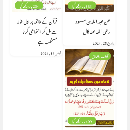
163 بار دیکھا گیا
204 بار دیکھا گیا
عن عبد الله بن مسعود
قرآن کے خاتمہ پر اہل خانہ
رضى الله عنه قال
سے مل کر اجتماعی کرنا
مستحب ہے
مارچ 25, 2024
نومبر 13, 2024
آداب واخلاق
409 بار دیکھا گیا