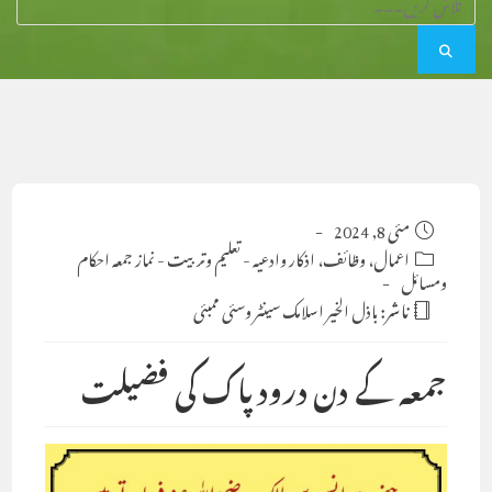
Post
مئی 8, 2024
published:
Post
اعمال، وظائف، اذکار وادعیہ
-
تعلیم وتربیت
-
نماز جمعہ احکام
ومسائل
category:
ناشر:
باذل الخیر اسلامک سینٹر وسئی ممبئی
جمعہ کے دن درود پاک کی فضیلت