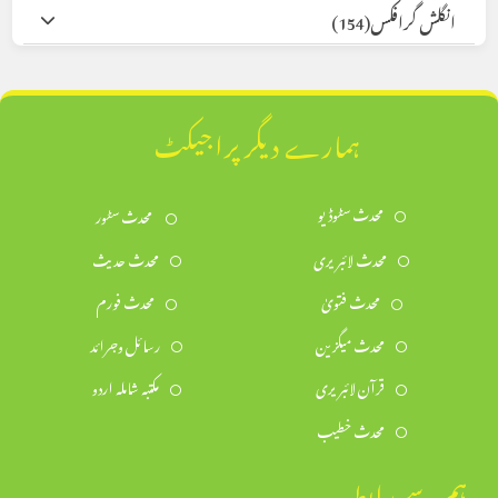
انگلش گرافکس
(154)
ہمارے دیگر پراجیکٹ
محدث سٹوڈیو
محدث سٹور
محدث لائبریری
محدث حدیث
محدث فتویٰ
محدث فورم
محدث میگزین
رسائل وجرائد
قرآن لائبریری
مکتبہ شاملہ اردو
محدث خطیب
ہم سے رابطہ