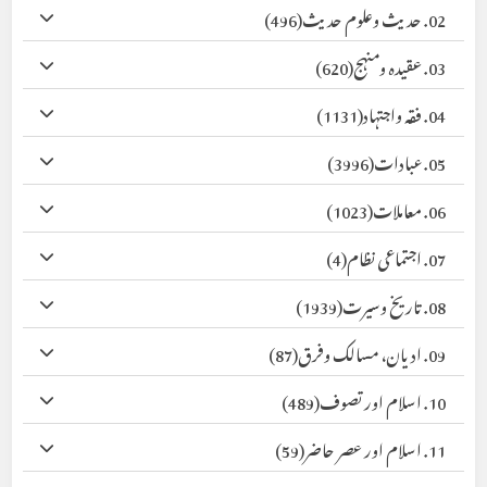
02. حدیث وعلوم حدیث
(496)
03. عقیدہ ومنہج
(620)
04. فقہ واجتہاد
(1131)
05. عبادات
(3996)
06. معاملات
(1023)
07. اجتماعی نظام
(4)
08. تاریخ وسیرت
(1939)
09. ادیان، مسالک وفرق
(87)
10. اسلام اور تصوف
(489)
11. اسلام اور عصر حاضر
(59)