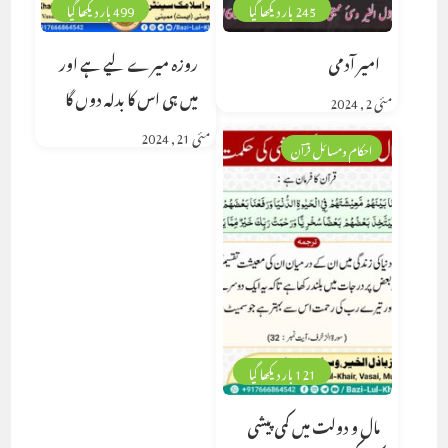
245 بار دیکھا گیا
499 بار دیکھا گیا
امیر آدمی
روزہ میرے لیے ہے اور
میں ہی اس کا بدلہ دوں گا
مئی 2, 2024
مئی 21, 2024
احکام ومسائل قرآن
121 بار دیکھا گیا
مال و دولت میں کمی پیشی