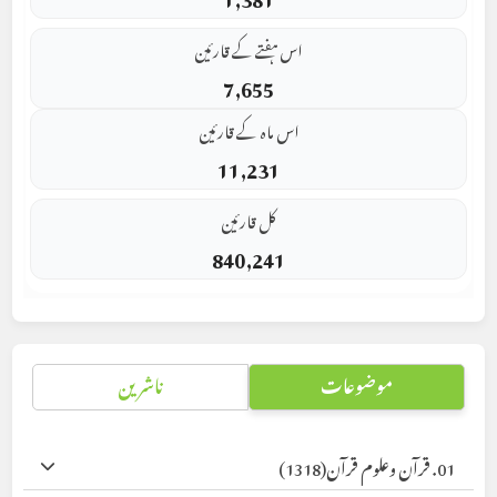
اس ہفتے کے قارئین
7,655
اس ماہ کے قارئین
11,231
کل قارئین
840,241
موضوعات
ناشرین
01. قرآن وعلوم قرآن
(1318)