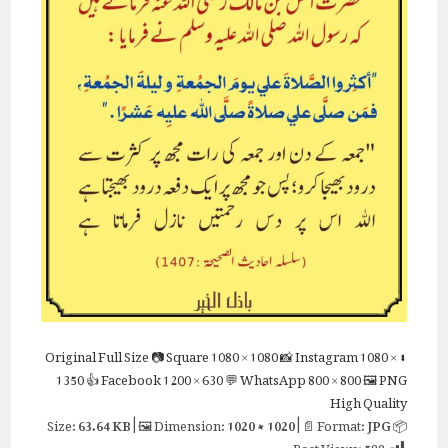
Full Size
📷 Square
1080 × 1080
📸 Instagram
1080 ×
⬇ Original
1350
👍 Facebook
1200 × 630
💬 WhatsApp
800 × 800
🖼 PNG
High Quality
63.64 KB
| 🖼 Dimension:
1020 × 1020
| 📄 Format:
JPG
📦 Size:
Post Views:
588