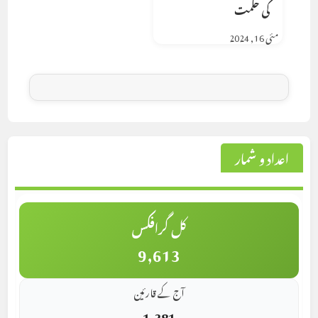
کی حکمت
مئی 16, 2024
اعداد و شمار
کل گرافکس
9,613
آج کے قارئین
1,381