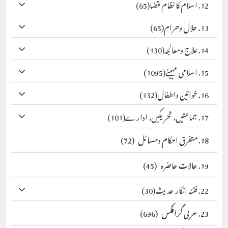
12. اسلام کا نظام قضا
(65)
13. حلال وحرام
(65)
14. علاج ومعالجہ
(130)
15. اسلامی مہینے
(1095)
16. خواتین واطفال
(132)
17. جماعتیں، تحریکیں، ادارے
(101)
18. متفرق احکام ومسائل
(72)
19. حالات حاضرہ
(45)
22. فتنہ انکار حدیث
(30)
23. عربی گرافکس
(696)