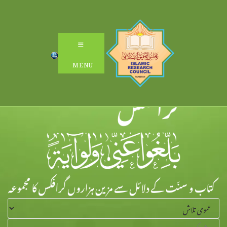
Ski
t
conten
MENU