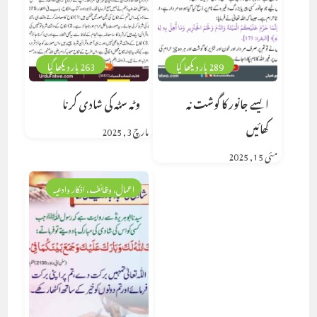
289 بار دیکھا گیا
263 بار دیکھا گیا
ایسے جانور کا گوشت نہ
وٹہ سٹہ کی شادی کرنا
کھائیں
مارچ 3, 2025
مئی 15, 2025
اعمال، وظائف، اذکار وادعیہ