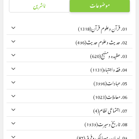
موضوعات
ناشرین
01. قرآن وعلوم قرآن
(1318)
02. حدیث وعلوم حدیث
(496)
03. عقیدہ ومنہج
(620)
04. فقہ واجتہاد
(1131)
05. عبادات
(3996)
06. معاملات
(1023)
07. اجتماعی نظام
(4)
08. تاریخ وسیرت
(1939)
09. ادیان، مسالک وفرق
(87)