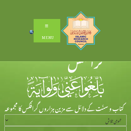
Ski
t
conten
MENU