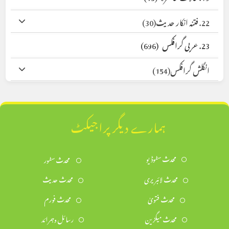
22. فتنہ انکار حدیث
(30)
23. عربی گرافکس
(696)
انگلش گرافکس
(154)
ہمارے دیگر پراجیکٹ
محدث سٹوڈیو
محدث سٹور
محدث لائبریری
محدث حدیث
محدث فتویٰ
محدث فورم
محدث میگزین
رسائل وجرائد