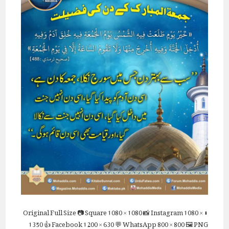
Full Size
📷 Square
1080 × 1080
📸 Instagram
1080 ×
⬇ Original
1350
👍 Facebook
1200 × 630
💬 WhatsApp
800 × 800
🖼 PNG