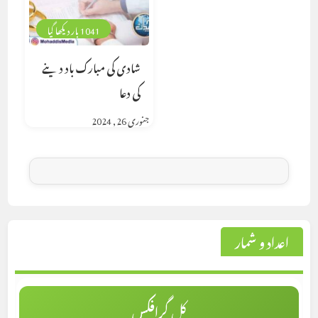
1041 بار دیکھا گیا
شادی کی مبارک باد دینے
کی دعا
جنوری 26, 2024
اعداد و شمار
کل گرافکس