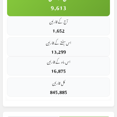
9,613
آج کے قارئین
1,652
اس ہفتے کے قارئین
13,299
اس ماہ کے قارئین
16,875
کل قارئین
845,885