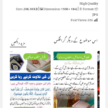
High Quality
208.38 KB
| 🖼 Dimension:
1508 × 1842
| 📄 Format:
📦 Size:
JPG
Post Views:
656
اس موضوع کے دیگر گرافکس
مزید دیکھیں
فضائل ومسائل رمضان وروزہ
اقوال سلف صالحین