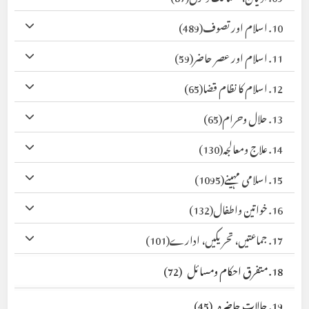
10. اسلام اور تصوف
(489)
11. اسلام اور عصر حاضر
(59)
12. اسلام کا نظام قضا
(65)
13. حلال وحرام
(65)
14. علاج ومعالجہ
(130)
15. اسلامی مہینے
(1095)
16. خواتین واطفال
(132)
17. جماعتیں، تحریکیں، ادارے
(101)
18. متفرق احکام ومسائل
(72)
19. حالات حاضرہ
(45)