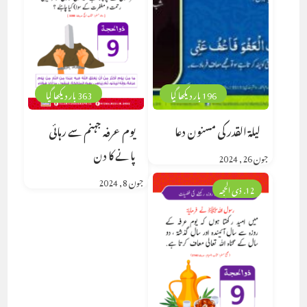
196 بار دیکھا گیا
363 بار دیکھا گیا
لیلۃ القدر کی مسنون دعا
یوم عرفہ جہنم سے رہائی
پانے کا دن
جون 26, 2024
جون 8, 2024
12. ذی الحجہ