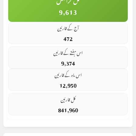
9,613
آج کے قارئین
472
اس ہفتے کے قارئین
9,374
اس ماہ کے قارئین
12,950
کل قارئین
841,960