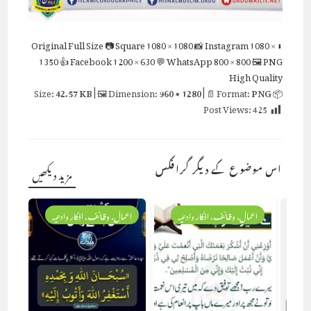
Full Size
📷 Square
1080 × 1080
📸 Instagram
1080 ×
⬇ Original
1350
👍 Facebook
1200 × 630
💬 WhatsApp
800 × 800
🖼 PNG
High Quality
42.57 KB
| 🖼 Dimension:
960 × 1280
| 📄 Format:
PNG
📦 Size:
Post Views:
425
اس موضوع کے دیگر گرافکس
مزید دیکھیں
اعمال، وظائف، اذکار وادعیہ
اعمال، وظائف، اذکار وادعیہ