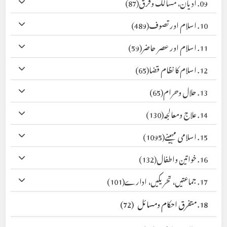
09. ادیان، مسالک وفرق
(87)
10. اسلام اور تصوف
(489)
11. اسلام اور عصر حاضر
(59)
12. اسلام کا نظام قضا
(65)
13. حلال وحرام
(65)
14. علاج ومعالجہ
(130)
15. اسلامی مہینے
(1095)
16. خواتین واطفال
(132)
17. جماعتیں، تحریکیں، ادارے
(101)
18. متفرق احکام ومسائل
(72)