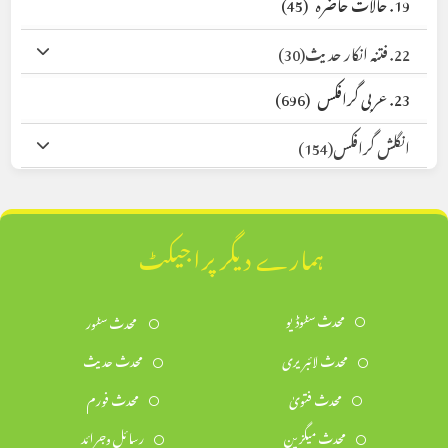
19. حالات حاضرہ
(45)
22. فتنہ انکار حدیث
(30)
23. عربی گرافکس
(696)
انگلش گرافکس
(154)
ہمارے دیگر پراجیکٹ
محدث سٹوڈیو
محدث سٹور
محدث لائبریری
محدث حدیث
محدث فتویٰ
محدث فورم
محدث میگزین
رسائل وجرائد