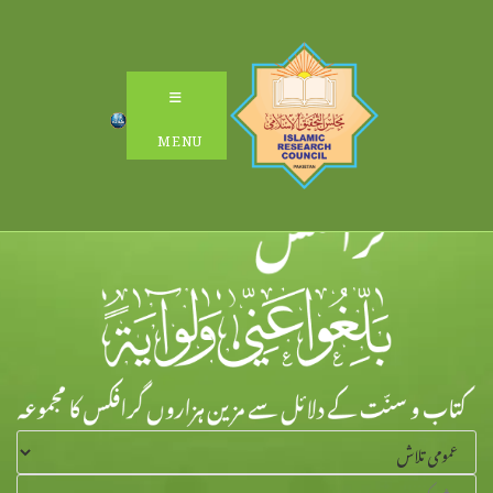
Ski
t
conten
MENU