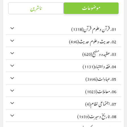
موضوعات
ناشرین
01. قرآن وعلوم قرآن
(1318)
02. حدیث وعلوم حدیث
(496)
03. عقیدہ ومنہج
(620)
04. فقہ واجتہاد
(1131)
05. عبادات
(3996)
06. معاملات
(1023)
07. اجتماعی نظام
(4)
08. تاریخ وسیرت
(1939)