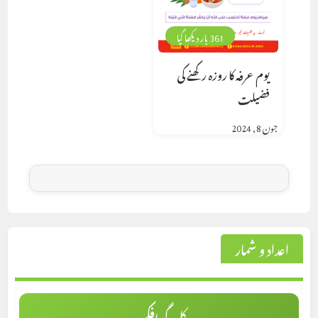
361 بار دیکھا گیا
یوم عرفہ کا روزہ رکھنے کی
فضیلت
جون 8, 2024
اعداد و شمار
کل گرافکس