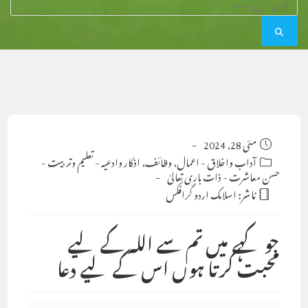
Post
مئی 28, 2024
published:
Post
آداب واخلاق
-
اعمال، وظائف، اذکار وادعیہ
-
تعلیم وتربیت
-
category:
حسن معاشرت
-
ذات باری تعالیٰ
ناشر:
اسلامک اردو گرافکس
جو کہے میں تم سے اللہ کے لیے
محبت کرتا ہوں اس کے لیے دعا