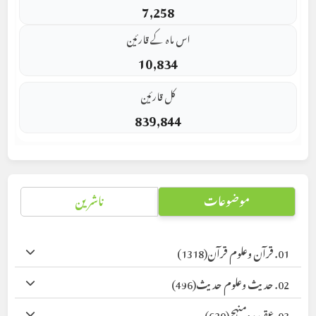
7,258
اس ماہ کے قارئین
10,834
کل قارئین
839,844
موضوعات
ناشرین
01. قرآن وعلوم قرآن
(1318)
02. حدیث وعلوم حدیث
(496)
03. عقیدہ ومنہج
(620)