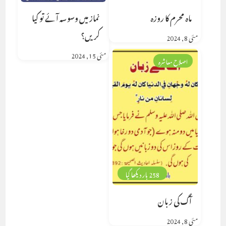
ماہ محرم کا روزہ
نماز میں وسوسہ آئے تو کیا
کریں؟
مئی 8, 2024
مئی 15, 2024
اصلاح معاشرہ
258 بار دیکھا گیا
آگ کی زبان
مئی 8, 2024