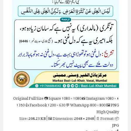
Full Size
📷 Square
1080 × 1080
📸 Instagram
1080 ×
⬇ Original
1350
👍 Facebook
1200 × 630
💬 WhatsApp
800 × 800
🖼 PNG
High Quality
208.23 KB
| 🖼 Dimension:
2048 × 2048
| 📄 Format:
📦 Size:
JPG
Post Views:
156