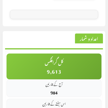
اعداد و شمار
کل گرافکس
9,613
آج کے قارئین
984
اس ہفتے کے قارئین