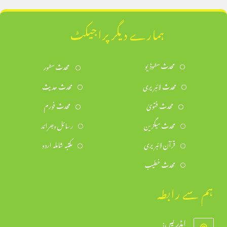
ہمارے دیگر پراجیکٹ
محدث سٹوڈیو
محدث سٹور
محدث لائبریری
محدث حدیث
محدث فتویٰ
محدث فورم
محدث میگزین
رسائل وجرائد
قرآن لائبریری
مکتبہ شاملہ اردو
محدث خطیب
ہم سے رابطہ
ایڈریس: