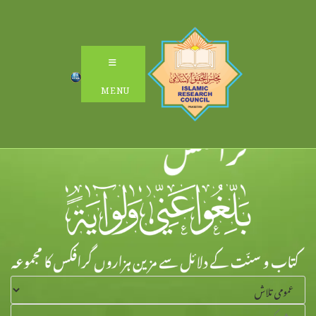
Ski
t
conten
MENU