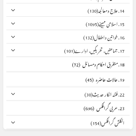
14. علاج ومعالجہ
(130)
15. اسلامی مہینے
(1095)
16. خواتین واطفال
(132)
17. جماعتیں، تحریکیں، ادارے
(101)
18. متفرق احکام ومسائل
(72)
19. حالات حاضرہ
(45)
22. فتنہ انکار حدیث
(30)
23. عربی گرافکس
(696)
انگلش گرافکس
(154)