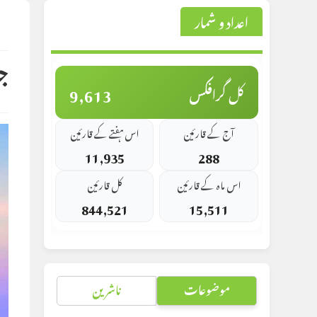
اعداد و شمار
st
d:
ج
9,613
کل گرافکس
آج کے قارئین
اس ہفتے کے قارئین
11,935
288
اس ماہ کے قارئین
کل قارئین
844,521
15,511
موضوعات
ناشرین