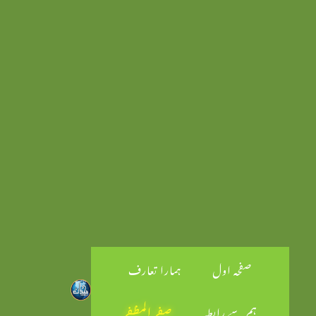
صفحہ اول
ہمارا تعارف
ہم سے رابطہ
صفر المظفر