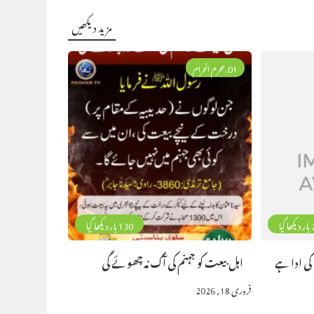
مزید دیکھیں
01. محرم الحرام
گیا
130 بار دیکھا گیا
کی ادا ہے
اہل بیعت کو جہنم کی آگ نہ چھوئے گی
فروری 18, 2026