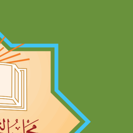
Ski
t
conten