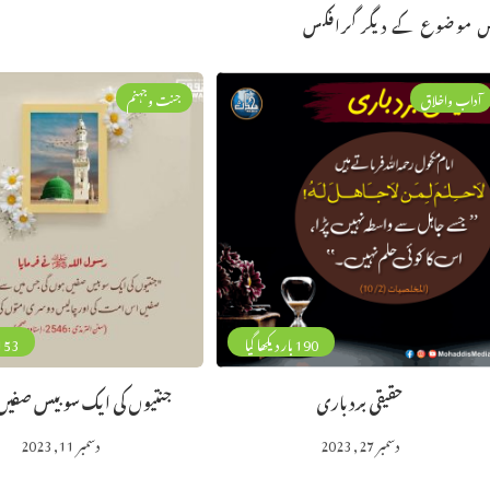
 موضوع کے دیگر گرافکس
آداب واخلاق
جنت وجہنم
190 بار دیکھا گیا
153 بار دیکھا 
حقیقی بردباری
جنتیوں کی ایک سو بیس صفیں
دسمبر 27, 2023
دسمبر 11, 2023