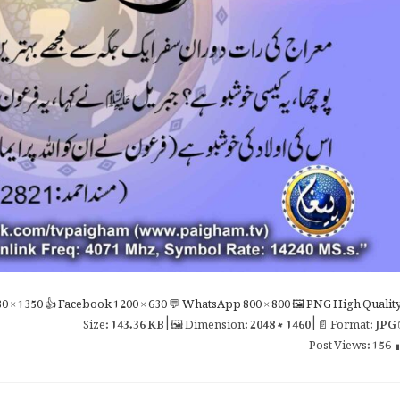
0 × 1350
👍 Facebook
1200 × 630
💬 WhatsApp
800 × 800
🖼 PNG
High Qualit
143.36 KB
| 🖼 Dimension:
2048 × 1460
| 📄 Format:
JPG

Post Views:
156