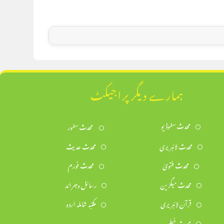
ہمارے دیگر پراجیکٹ
محدث سٹوڈیو
محدث سٹور
محدث لائبریری
محدث حدیث
محدث فتویٰ
محدث فورم
محدث میگزین
رسائل وجرائد
قرآن لائبریری
مکتبہ شاملہ اردو
محدث خطیب