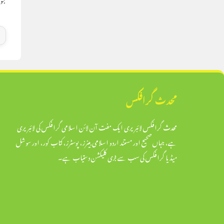
محدث گرافکس
محدث گرافکس لائبریری ایک مفت آن لائن اسلامی گرافکس کی لائبریری
ہے، جہاں صحیح اور مستند اردو اسلامی بینرز، پوسٹرز، کتاب کور، اور سوشل
میڈیا گرافکس کی سب سے بڑی کلیکشن دستیاب ہے۔