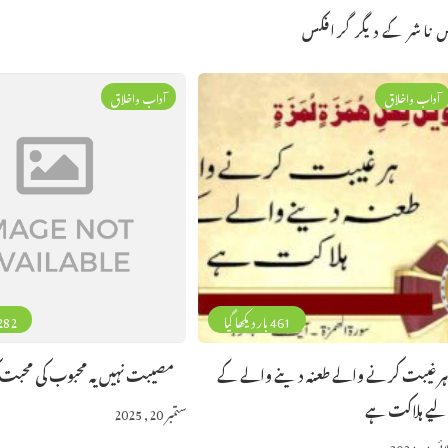
 ناشر کے دیگر گرافکس
آداب واخلاق
آداب واخلاق
461 بار دیکھا گیا
282 بار دیکھا 
ر غیبت کرنے والے طعنہ دینے والے کے
مصیبت نہیں یہ محبوب کی محبت 
یے ہلاکت ہے
ستمبر 20, 2025
 4, 2024