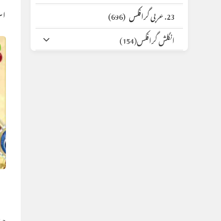
اس
23. عربی گرافکس
(696)
انگلش گرافکس
(154)
ہ
ل
جولائی