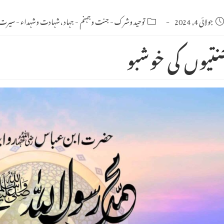
Po
جولائی 4, 2024
Post
توحید وشرک
-
جنت وجہنم
-
جہاد ،شہادت وشہداء
-
سیرت ا
category:
publishe
نتیوں کی خوشبو