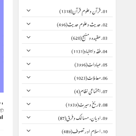
(1318)
01. قرآن وعلوم قرآن
(496)
02. حدیث وعلوم حدیث
(620)
03. عقیدہ ومنہج
(1131)
04. فقہ واجتہاد
(3996)
05. عبادات
(1023)
06. معاملات
(4)
07. اجتماعی نظام
y
⬇ Original
(1939)
08. تاریخ وسیرت
 Size:
(87)
09. ادیان، مسالک وفرق
(489)
10. اسلام اور تصوف