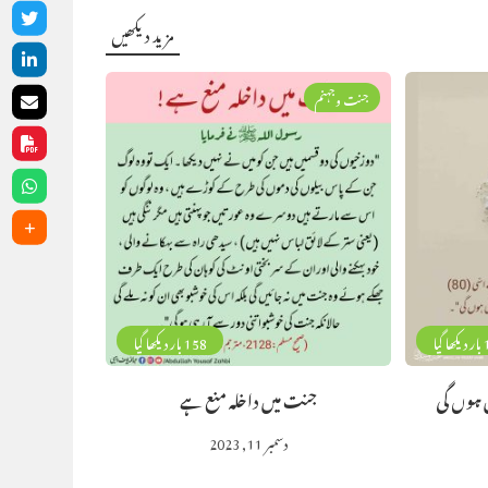
مزید دیکھیں
جنت وجہنم
گیا
158 بار دیکھا گیا
 ہوں گی
جنت میں داخلہ منع ہے
دسمبر 11, 2023