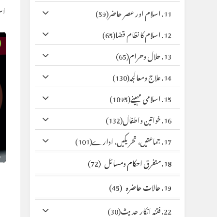
اس
11. اسلام اور عصر حاضر
(59)
12. اسلام کا نظام قضا
(65)
13. حلال وحرام
(65)
14. علاج ومعالجہ
(130)
15. اسلامی مہینے
(1095)
16. خواتین واطفال
(132)
17. جماعتیں، تحریکیں، ادارے
(101)
18. متفرق احکام ومسائل
(72)
19. حالات حاضرہ
(45)
22. فتنہ انکار حدیث
(30)