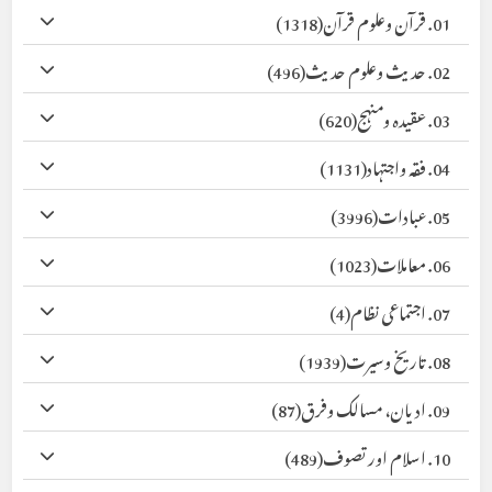
01. قرآن وعلوم قرآن
(1318)
02. حدیث وعلوم حدیث
(496)
03. عقیدہ ومنہج
(620)
04. فقہ واجتہاد
(1131)
05. عبادات
(3996)
06. معاملات
(1023)
07. اجتماعی نظام
(4)
08. تاریخ وسیرت
(1939)
09. ادیان، مسالک وفرق
(87)
10. اسلام اور تصوف
(489)