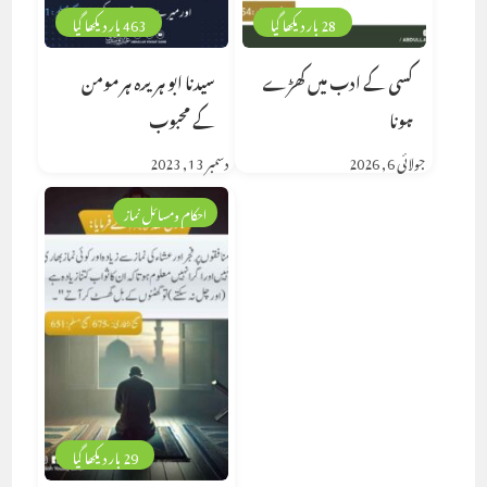
28 بار دیکھا گیا
463 بار دیکھا گیا
کسی کے ادب میں کھڑے
سیدنا ابو ہریرہ ہر مومن
ہونا
کے محبوب
جولائی 6, 2026
دسمبر 13, 2023
احکام ومسائل نماز
29 بار دیکھا گیا