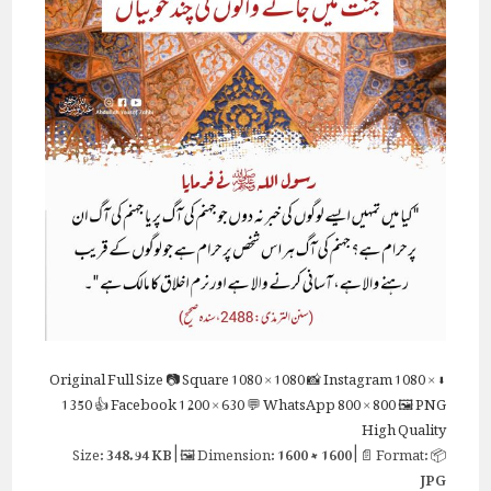
Full Size
📷 Square
1080 × 1080
📸 Instagram
1080 ×
⬇ Original
1350
👍 Facebook
1200 × 630
💬 WhatsApp
800 × 800
🖼 PNG
High Quality
348.94 KB
| 🖼 Dimension:
1600 × 1600
| 📄 Format:
📦 Size:
JPG