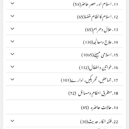
11. اسلام اور عصر حاضر
(59)
12. اسلام کا نظام قضا
(65)
13. حلال وحرام
(65)
14. علاج ومعالجہ
(130)
15. اسلامی مہینے
(1095)
16. خواتین واطفال
(132)
17. جماعتیں، تحریکیں، ادارے
(101)
18. متفرق احکام ومسائل
(72)
19. حالات حاضرہ
(45)
22. فتنہ انکار حدیث
(30)