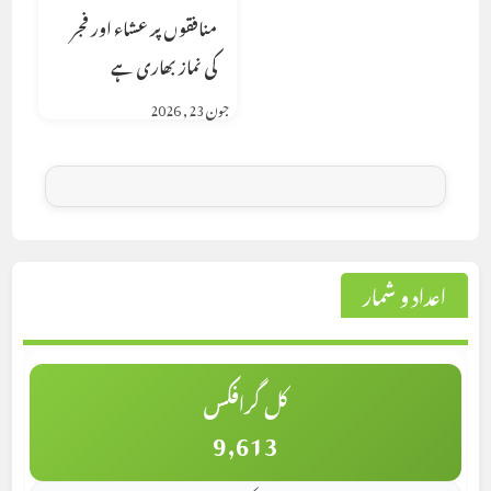
منافقوں پر عشاء اور فجر
کی نماز بھاری ہے
جون 23, 2026
اعداد و شمار
کل گرافکس
9,613