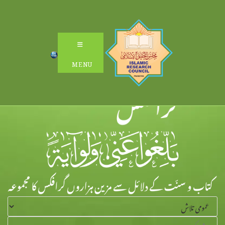
Ski
t
conten
MENU