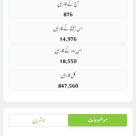
آج کے قارئین
876
اس ہفتے کے قارئین
14,976
اس ماہ کے قارئین
18,550
کل قارئین
847,560
موضوعات
ناشرین