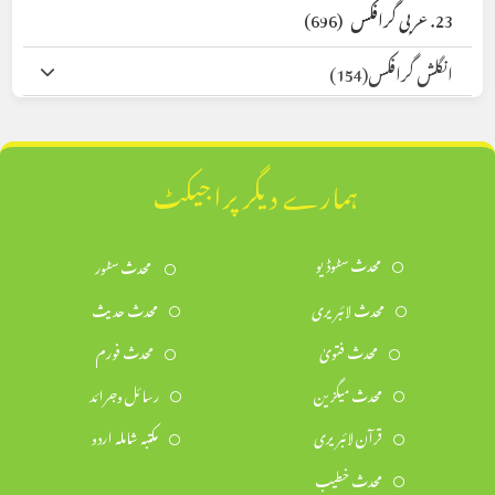
23. عربی گرافکس
(696)
انگلش گرافکس
(154)
ہمارے دیگر پراجیکٹ
محدث سٹوڈیو
محدث سٹور
محدث لائبریری
محدث حدیث
محدث فتویٰ
محدث فورم
محدث میگزین
رسائل وجرائد
قرآن لائبریری
مکتبہ شاملہ اردو
محدث خطیب