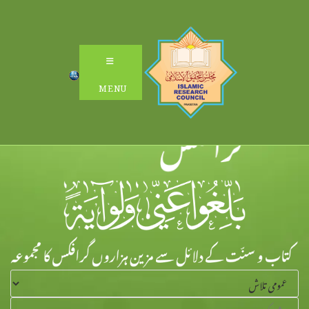
Ski
t
conten
MENU