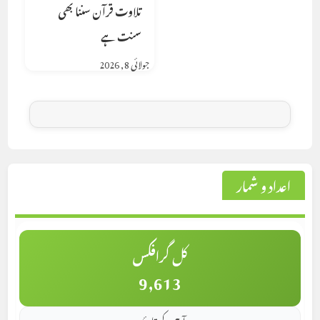
تلاوت قرآن سننا بھی
سنت ہے
جولائی 8, 2026
اعداد و شمار
کل گرافکس
9,613
آج کے قارئین