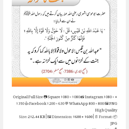
Full Size
📷 Square
1080 × 1080
📸 Instagram
1080 ×
⬇ Original
1350
👍 Facebook
1200 × 630
💬 WhatsApp
800 × 800
🖼 PNG
High Quality
212.44 KB
| 🖼 Dimension:
1600 × 1600
| 📄 Format:
📦 Size:
JPG
Post Views:
365