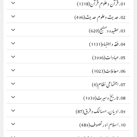
01. قرآن وعلوم قرآن
(1318)
02. حدیث وعلوم حدیث
(496)
03. عقیدہ ومنہج
(620)
04. فقہ واجتہاد
(1131)
05. عبادات
(3996)
06. معاملات
(1023)
07. اجتماعی نظام
(4)
08. تاریخ وسیرت
(1939)
09. ادیان، مسالک وفرق
(87)
10. اسلام اور تصوف
(489)