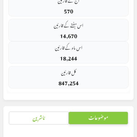
570
اس ہفتے کے قارئین
14,670
اس ماہ کے قارئین
18,244
کل قارئین
847,254
موضوعات
ناشرین