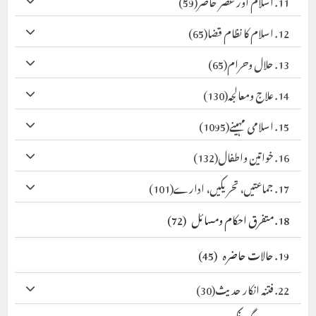
11. اسلام اور عصر حاضر
(59)
12. اسلام کا نظام قضا
(65)
13. حلال وحرام
(65)
14. علاج ومعالجہ
(130)
15. اسلامی مہینے
(1095)
16. خواتین واطفال
(132)
17. جماعتیں، تحریکیں، ادارے
(101)
18. متفرق احکام ومسائل
(72)
19. حالات حاضرہ
(45)
22. فتنہ انکار حدیث
(30)