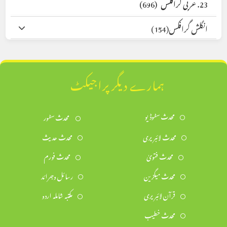
23. عربی گرافکس
(696)
انگلش گرافکس
(154)
ہمارے دیگر پراجیکٹ
محدث سٹوڈیو
محدث سٹور
محدث لائبریری
محدث حدیث
محدث فتویٰ
محدث فورم
محدث میگزین
رسائل وجرائد
قرآن لائبریری
مکتبہ شاملہ اردو
محدث خطیب