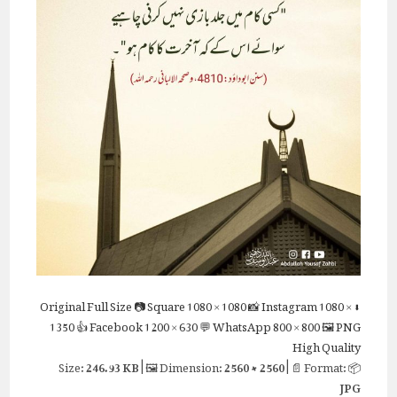
Full Size
📷 Square
1080 × 1080
📸 Instagram
1080 ×
⬇ Original
1350
👍 Facebook
1200 × 630
💬 WhatsApp
800 × 800
🖼 PNG
High Quality
246.93 KB
| 🖼 Dimension:
2560 × 2560
| 📄 Format:
📦 Size:
JPG