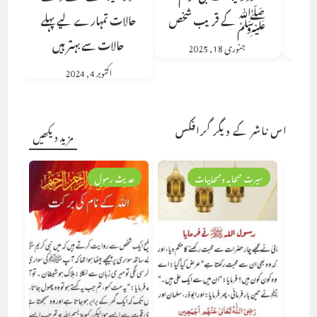
ﷺ کے قریب شخص
حالات تمہارے لیے پہلے
حالات سے بہتر ہیں
جنوری 18, 2025
اکتوبر 4, 2024
اس ناشر کے دیگر گرافکس
مزید دیکھیں
سیرت صحابہ وصحابیات
حدیث رسول