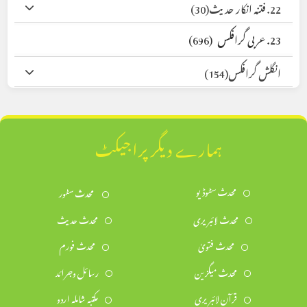
22. فتنہ انکار حدیث
(30)
23. عربی گرافکس
(696)
انگلش گرافکس
(154)
ہمارے دیگر پراجیکٹ
محدث سٹوڈیو
محدث سٹور
محدث لائبریری
محدث حدیث
محدث فتویٰ
محدث فورم
محدث میگزین
رسائل وجرائد
قرآن لائبریری
مکتبہ شاملہ اردو