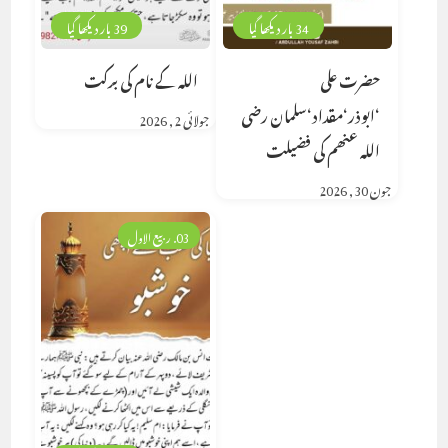
34 بار دیکھا گیا
39 بار دیکھا گیا
حضرت علی
اللہ کے نام کی برکت
‘ابوذر‘مقداد‘سلمان رضی
جولائی 2, 2026
اللہ عنھم کی فضیلت
جون 30, 2026
03. ربیع الاول