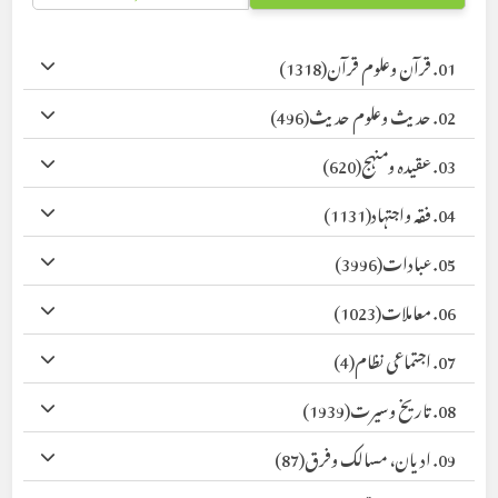
01. قرآن وعلوم قرآن
(1318)
02. حدیث وعلوم حدیث
(496)
03. عقیدہ ومنہج
(620)
04. فقہ واجتہاد
(1131)
05. عبادات
(3996)
06. معاملات
(1023)
07. اجتماعی نظام
(4)
08. تاریخ وسیرت
(1939)
09. ادیان، مسالک وفرق
(87)