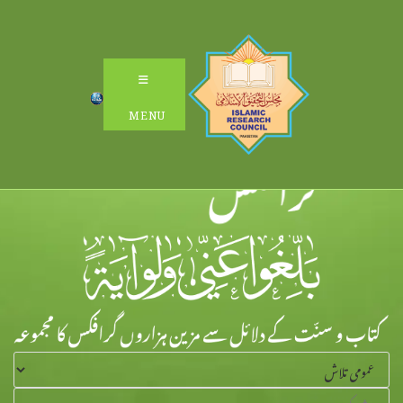
Ski
t
conten
MENU