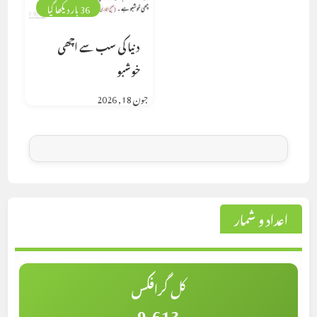
36 بار دیکھا گیا
دنیا کی سب سے اچھی
خوشبو
جون 18, 2026
اعداد و شمار
کل گرافکس
9,613