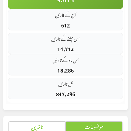
آج کے قارئین
612
اس ہفتے کے قارئین
14,712
اس ماہ کے قارئین
18,286
کل قارئین
847,296
موضوعات
ناشرین