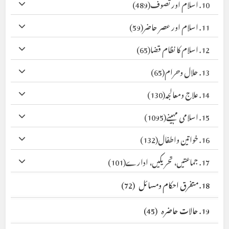
10. اسلام اور تصوف
(489)
11. اسلام اور عصر حاضر
(59)
12. اسلام کا نظام قضا
(65)
13. حلال وحرام
(65)
14. علاج ومعالجہ
(130)
15. اسلامی مہینے
(1095)
16. خواتین واطفال
(132)
17. جماعتیں، تحریکیں، ادارے
(101)
18. متفرق احکام ومسائل
(72)
19. حالات حاضرہ
(45)