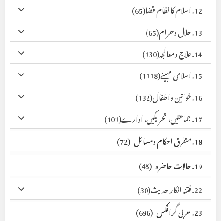
12. اسلام کا نظام قضا
(65)
13. حلال وحرام
(65)
14. علاج ومعالجہ
(130)
15. اسلامی مہینے
(1118)
16. خواتین واطفال
(132)
17. جماعتیں، تحریکیں، ادارے
(101)
18. متفرق احکام ومسائل
(72)
19. حالات حاضرہ
(45)
22. فتنہ انکار حدیث
(30)
23. عربی گرافکس
(696)