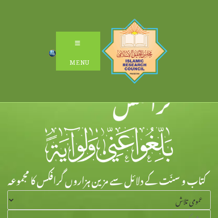
Ski
t
conten
MENU