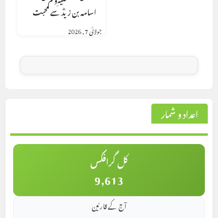
اسامہ بن زیدؓ سے محبت
جولائی 7, 2026
اعداد و شمار
کل گرافکس
9,613
آج کے قارئین