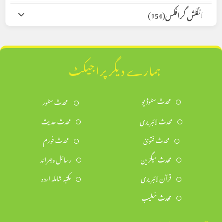
انگلش گرافکس
(154)
ہمارے دیگر پراجیکٹ
محدث سٹوڈیو
محدث سٹور
محدث لائبریری
محدث حدیث
محدث فتویٰ
محدث فورم
محدث میگزین
رسائل وجرائد
قرآن لائبریری
مکتبہ شاملہ اردو
محدث خطیب