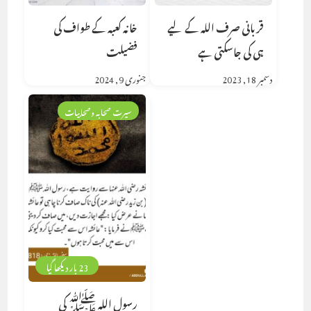
قربانی صرف اللہ کے لیے
خانہ کعبہ کے طواف کی
ہی کی جاسکتی ہے
فضیلت
دسمبر 18, 2023
جنوری 9, 2024
سیرت صحابہ وصحابیات
23 بار دیکھا گیا
رسول اللہ ﷺ کی