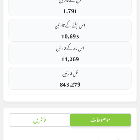
1,791
اس ہفتے کے قارئین
10,693
اس ماہ کے قارئین
14,269
کل قارئین
843,279
موضوعات
ناشرین