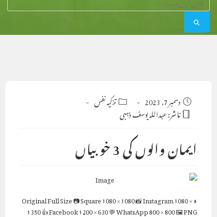
Post
دسمبر 7, 2023
Post
تزکیہ نفس
category:
published:
ناشر:
عبداللہ یوسف ذہبی
ایمان والوں کی 3 خوبیاں
Full Size
📷 Square
1080 × 1080
📸 Instagram
1080 ×
⬇ Original
1350
👍 Facebook
1200 × 630
💬 WhatsApp
800 × 800
🖼 PNG