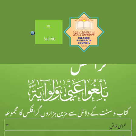
Ski
t
conten
MENU