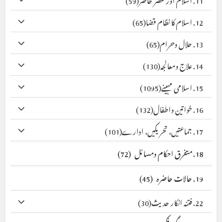
12. اسلام کا نظام قضا
(65)
13. حلال وحرام
(65)
14. علاج ومعالجہ
(130)
15. اسلامی مہینے
(1095)
16. خواتین واطفال
(132)
17. جماعتیں، تحریکیں، ادارے
(101)
18. متفرق احکام ومسائل
(72)
19. حالات حاضرہ
(45)
22. فتنہ انکار حدیث
(30)