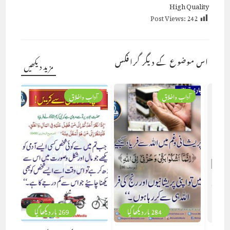
High Quality
Post Views:
242
اس موضوع کے دیگر گرافکس
مزید دیکھیں
آداب واخلاق
آداب واخلاق
284 بار دیکھا گیا
269 بار دیکھا گیا