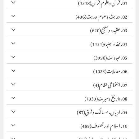
01. قرآن وعلوم قرآن
(1318)
02. حدیث وعلوم حدیث
(496)
03. عقیدہ ومنہج
(620)
04. فقہ واجتہاد
(1131)
05. عبادات
(3996)
06. معاملات
(1023)
07. اجتماعی نظام
(4)
08. تاریخ وسیرت
(1939)
09. ادیان، مسالک وفرق
(87)
10. اسلام اور تصوف
(489)
11. اسلام اور عصر حاضر
(59)