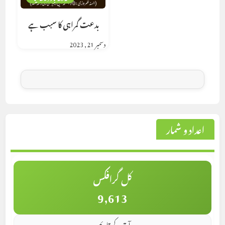
بدعت گمراہی کا سبب ہے
دسمبر 21, 2023
اعداد و شمار
کل گرافکس
9,613
آج کے قارئین