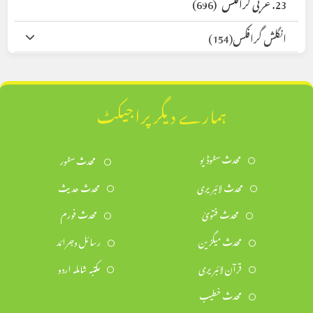
23. عربی گرافکس
(696)
انگلش گرافکس
(154)
ہمارے دیگر پراجیکٹ
محدث سٹوڈیو
محدث سٹور
محدث لائبریری
محدث حدیث
محدث فتویٰ
محدث فورم
محدث میگزین
رسائل وجرائد
قرآن لائبریری
مکتبہ شاملہ اردو
محدث خطیب