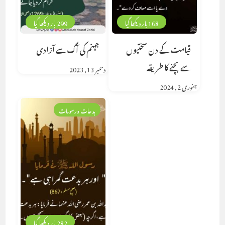
168 بار دیکھا گیا
299 بار دیکھا گیا
قیامت کے دن سختیوں
جہنم کی آگ سے آزادی
سے بچنے کا طریقہ
دسمبر 13, 2023
جنوری 2, 2024
بدعات ورسومات
282 بار دیکھا گیا