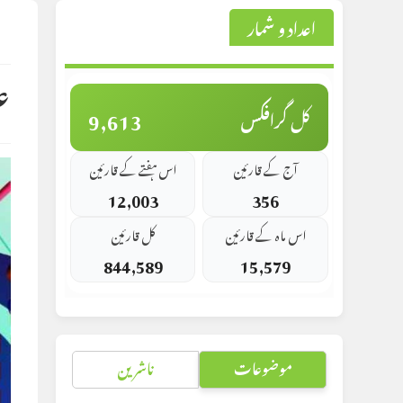
اعداد و شمار
st
d:
ع
9,613
کل گرافکس
آج کے قارئین
اس ہفتے کے قارئین
12,003
356
اس ماہ کے قارئین
کل قارئین
844,589
15,579
موضوعات
ناشرین