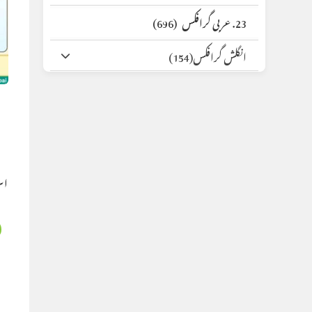
23. عربی گرافکس
(696)
انگلش گرافکس
(154)
اس