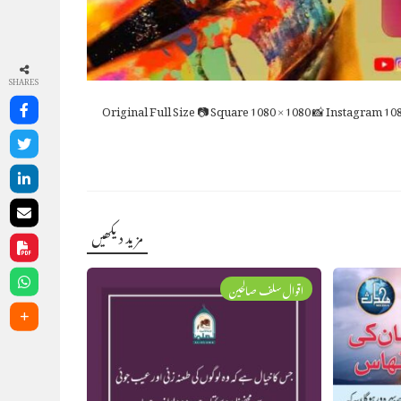
SHARES
Full Size
📷 Square
1080 × 1080
📸 Instagram
108
مزید دیکھیں
اقوال سلف صالحین