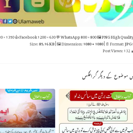
0 × 1350
👍 Facebook
1200 × 630
💬 WhatsApp
800 × 800
🖼 PNG
High Qualit
85.16 KB
| 🖼 Dimension:
1080 × 1080
| 📄 Format:
JPG

Post Views:
132
اس موضوع کے دیگر گراف
آداب واخلاق
آداب واخلاق