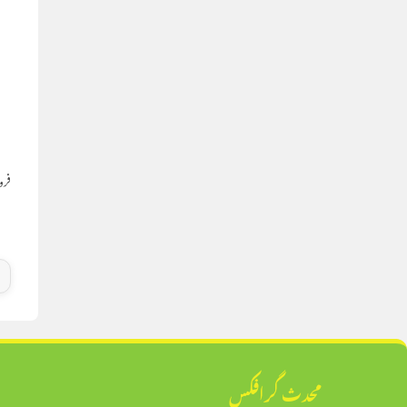
م
فروری 
محدث گرافکس