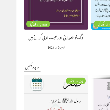
گیا
300 بار دیکھا گیا
لوگ تو طعنہ زنی اور عیب جوئی کرتے ہیں
نومبر 19, 2024
مزید دیکھیں
02. صفر المظفر