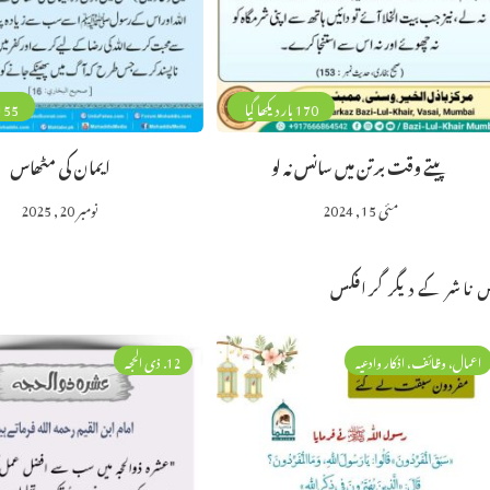
170 بار دیکھا گیا
155 بار دیکھا 
پیتے وقت برتن میں سانس نہ لو
ایمان کی مٹھاس
مئی 15, 2024
نومبر 20, 2025
 ناشر کے دیگر گرافکس
اعمال، وظائف، اذکار وادعیہ
12. ذی الحجہ