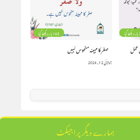
گیا
165 بار دیکھا گیا
 عمل
صفر کا مہینہ منحوس نہیں
جولائی 12, 2024
ہمارے دیگر پراجیکٹ