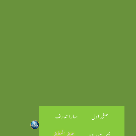
صفحہ اول
ہمارا تعارف
ہم سے رابطہ
صفر المظفر