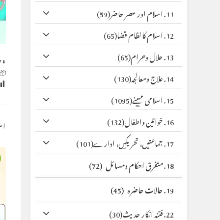
(59)
11. اسلام اور عصر حاضر
(65)
12. اسلام کا نظام قضا
(65)
13. حلال وحرام
y
⬇ Original
 Size:
(130)
14. علاج ومعالجہ
(1095)
15. اسلامی مہینے
(132)
16. خواتین واطفال
کس
(101)
17. جماعتیں، تحریکیں، ادارے
(72)
18. متفرق احکام ومسائل
(45)
19. حالات حاضرہ
(30)
22. فتنہ انکار حدیث