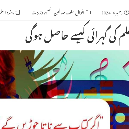
Po
دسمبر 4, 2024
Post
اقوال سلف صالحین
-
تعلیم وتربیت
ناشر:
العلم
category:
publishe
لم کی گہرائی کیسے حاصل ہوگی