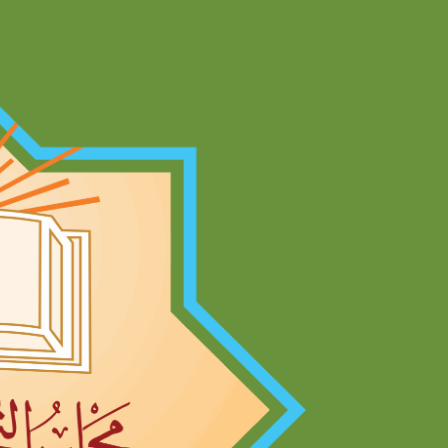
Ski
t
conten