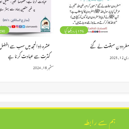
176 بار دیکھا گیا
290 بار دیکھا 
فردون سبقت لے گئے
عشرہ ذوالحجہ میں سب سے افضل
کثرت سے عبادت کرنا ہے
12, 2025
ستمبر 18, 2024
ہم سے رابطہ