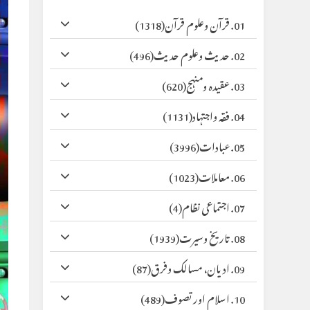
01. قرآن وعلوم قرآن
(1318)
02. حدیث وعلوم حدیث
(496)
03. عقیدہ ومنہج
(620)
04. فقہ واجتہاد
(1131)
05. عبادات
(3996)
06. معاملات
(1023)
07. اجتماعی نظام
(4)
08. تاریخ وسیرت
(1939)
09. ادیان، مسالک وفرق
(87)
10. اسلام اور تصوف
(489)