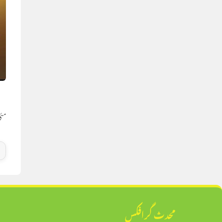
ہ
مئی 14, 
محدث گرافکس