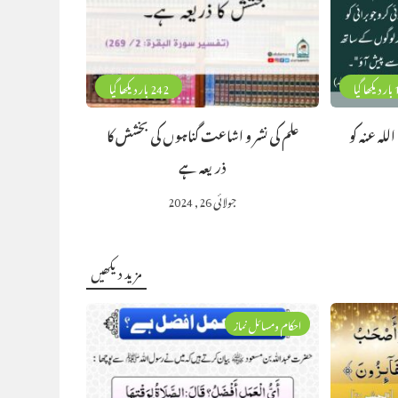
گیا
242 بار دیکھا گیا
للہ عنہ کو
علم کی نشر و اشاعت گناہوں کی بخشش کا
ذریعہ ہے
جولائی 26, 2024
مزید دیکھیں
احکام ومسائل نماز