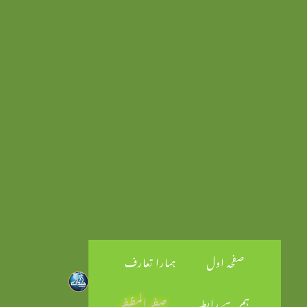
صفحہ اول
ہمارا تعارف
ہم سے رابطہ
صفر المظفر