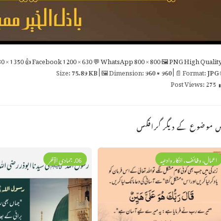
0 × 1350
👍 Facebook
1200 × 630
💬 WhatsApp
800 × 800
🖼 PNG
High Qualit
75.89 KB
| 🖼 Dimension:
960 × 960
| 📄 Format:
JPG

Post Views:
275
اس موضوع کے دیگر گراف
06. جمادی الآخر
اعمال، وظائف، اذکار وادعیہ