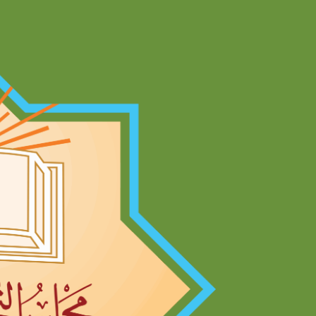
Ski
t
conten