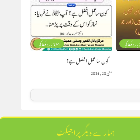
گیا
329 بار دیکھا گیا
کون سا عمل افضل ہے؟
مئی 20, 2024
ہمارے دیگر پراجیکٹ