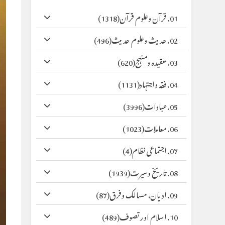
01. قرآن وعلوم قرآن
(1318)
02. حدیث وعلوم حدیث
(496)
03. عقیدہ ومنہج
(620)
04. فقہ واجتہاد
(1131)
05. عبادات
(3996)
06. معاملات
(1023)
07. اجتماعی نظام
(4)
08. تاریخ وسیرت
(1939)
09. ادیان، مسالک وفرق
(87)
10. اسلام اور تصوف
(489)