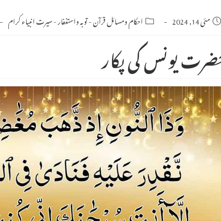
Po
مئی 14, 2024
Post
احکام ومسائل قرآن
-
توبہ واستغفار
-
سیرت انبیاء کرام
category:
publishe
ضرت یونس کی پکار