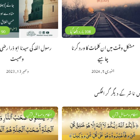
308 بار دیکھا گیا
190 بار دیکھا 
مشکل وقت میں ان کلمات کا ورد کرنا
رسول اللہ کی سیدنا ابو ذرا رضی ا
چاہیے
وصیت
جنوری 5, 2024
دسمبر 13, 2023
 ناشر کے دیگر گرافکس
احکام ومسائل قرآن
احکام ومسائل قرآن