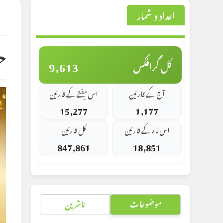
اعداد و شمار
st
d:
ح
9,613
کل گرافکس
آج کے قارئین
اس ہفتے کے قارئین
15,277
1,177
اس ماہ کے قارئین
کل قارئین
847,861
18,851
موضوعات
ناشرین