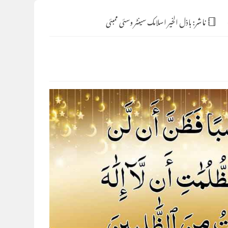
ناشر:
باذل الخیر اسلامک سینٹر وسئی ممبئی