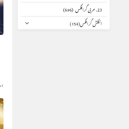
23. عربی گرافکس
(696)
انگلش گرافکس
(154)
اس