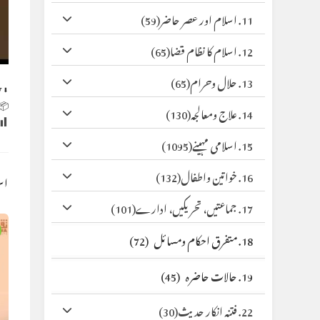
(59)
11. اسلام اور عصر حاضر
(65)
12. اسلام کا نظام قضا
(65)
13. حلال وحرام
y
⬇ Original
 Size:
(130)
14. علاج ومعالجہ
(1095)
15. اسلامی مہینے
(132)
16. خواتین واطفال
کس
(101)
17. جماعتیں، تحریکیں، ادارے
(72)
18. متفرق احکام ومسائل
(45)
19. حالات حاضرہ
(30)
22. فتنہ انکار حدیث