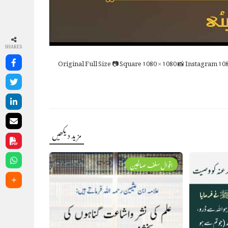
SHARES
Full Size
📷 Square
1080 × 1080
📸 Instagram
108
مزید دیکھیں
اقوال سلف صالحین