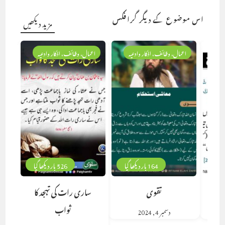
اس موضوع کے دیگر گرافکس
مزید دیکھیں
اعمال، وظائف، اذکار وادعیہ
اعمال، وظائف، اذکار وادعیہ
164 بار دیکھا گیا
526 بار دیکھا گیا
تقوی
ساری رات کی تہجد کا
ثواب
دسمبر 4, 2024