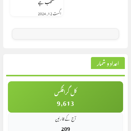
مستحب ہے
اگست 12, 2024
اعداد و شمار
کل گرافکس
9,613
آج کے قارئین
209