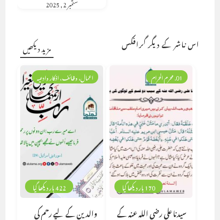
ستمبر 2, 2025
اس ناشر کے دیگر گرافکس
مزید دیکھیں
01. محرم الحرام
اعمال، وظائف، اذکار وادعیہ
170 بار دیکھا گیا
422 بار دیکھا گیا
سیدنا علی رضی اللہ عنہ کے
والدین کے لیے رحم کی