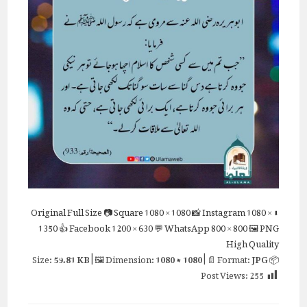
Full Size
📷 Square
1080 × 1080
📸 Instagram
1080 ×
⬇ Original
1350
👍 Facebook
1200 × 630
💬 WhatsApp
800 × 800
🖼 PNG
High Quality
59.81 KB
| 🖼 Dimension:
1080 × 1080
| 📄 Format:
JPG
📦 Size:
Post Views:
255