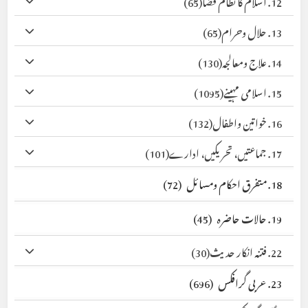
12. اسلام کا نظام قضا
(65)
13. حلال وحرام
(65)
14. علاج ومعالجہ
(130)
15. اسلامی مہینے
(1095)
16. خواتین واطفال
(132)
17. جماعتیں، تحریکیں، ادارے
(101)
18. متفرق احکام ومسائل
(72)
19. حالات حاضرہ
(45)
22. فتنہ انکار حدیث
(30)
23. عربی گرافکس
(696)