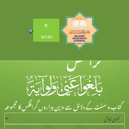
Ski
t
conten
MENU