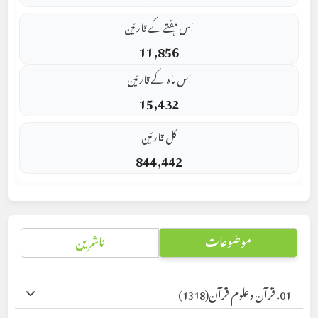
اس ہفتے کے قارئین
11,856
اس ماہ کے قارئین
15,432
کل قارئین
844,442
موضوعات
ناشرین
01. قرآن وعلوم قرآن
(1318)