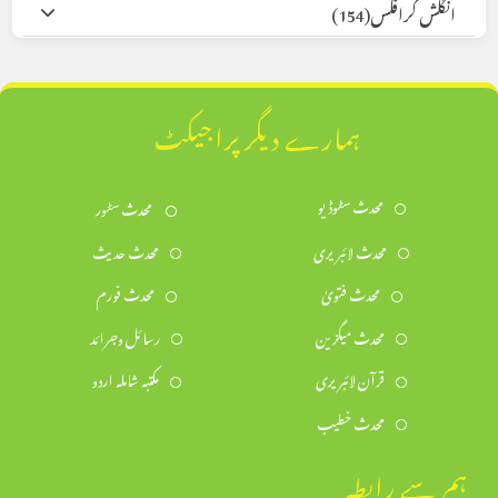
انگلش گرافکس
(154)
ہمارے دیگر پراجیکٹ
محدث سٹوڈیو
محدث سٹور
محدث لائبریری
محدث حدیث
محدث فتویٰ
محدث فورم
محدث میگزین
رسائل وجرائد
قرآن لائبریری
مکتبہ شاملہ اردو
محدث خطیب
ہم سے رابطہ