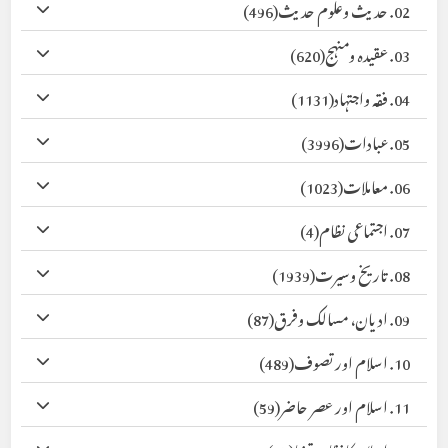
02. حدیث وعلوم حدیث
(496)
03. عقیدہ ومنہج
(620)
04. فقہ واجتہاد
(1131)
05. عبادات
(3996)
06. معاملات
(1023)
07. اجتماعی نظام
(4)
08. تاریخ وسیرت
(1939)
09. ادیان، مسالک وفرق
(87)
10. اسلام اور تصوف
(489)
11. اسلام اور عصر حاضر
(59)