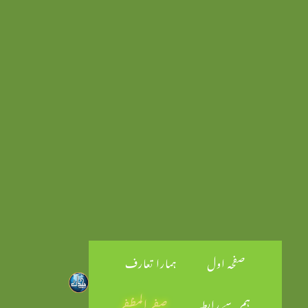
صفحہ اول
ہمارا تعارف
ہم سے رابطہ
صفر المظفر