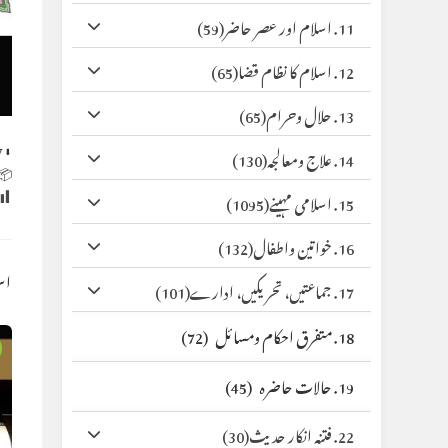
(59)
11. اسلام اور عصر حاضر
(65)
12. اسلام کا نظام قضا
(65)
13. حلال وحرام
y
⬇ Original
(130)
14. علاج ومعالجہ
 Size:
(1095)
15. اسلامی مہینے
(132)
16. خواتین واطفال
کس
(101)
17. جماعتیں، تحریکیں، ادارے
(72)
18. متفرق احکام ومسائل
(45)
19. حالات حاضرہ
(30)
22. فتنہ انکار حدیث