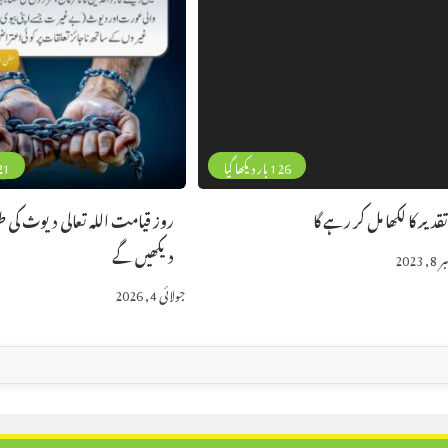
126 بار دیکھا گیا
21 بار دیکھا
قدیر کا لکھا مل کر رہے گا
روز قیامت اللہ تعالی دیوث کی 
دیکھیں گے
, 2023
جولائی 4, 2026