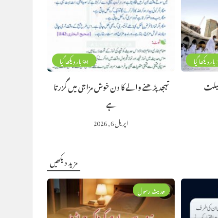
گیا
94 بار دیکھا گیا
ضیلت
تہجد پڑھنے والے کا دن خوش مزاجی میں گزرتا
ہے
اپریل 6, 2026
مزید دیکھیں
حدیث رسول