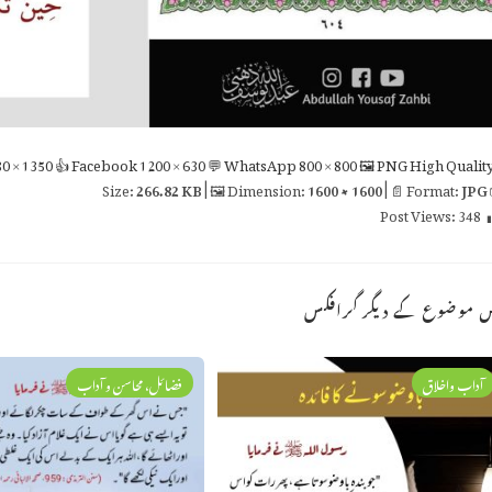
0 × 1350
👍 Facebook
1200 × 630
💬 WhatsApp
800 × 800
🖼 PNG
High Qualit
266.82 KB
| 🖼 Dimension:
1600 × 1600
| 📄 Format:
JPG

Post Views:
348
اس موضوع کے دیگر گراف
فضائل، محاسن و آداب
آداب واخلاق