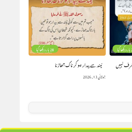
 گیا
28 بار دیکھا گیا
طرف نہیں
نیند سے بیدار ہو کر ناک جھاڑنا
جولائی 13, 2026