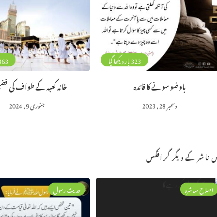
323 بار دیکھا گیا
363 بار دیکھا 
باوضو سونے کا فائدہ
خانہ کعبہ کے طواف کی ف
دسمبر 28, 2023
جنوری 9, 2024
 ناشر کے دیگر گرافکس
اصلاح معاشرہ
حدیث رسول