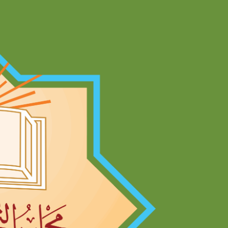
Ski
t
conten