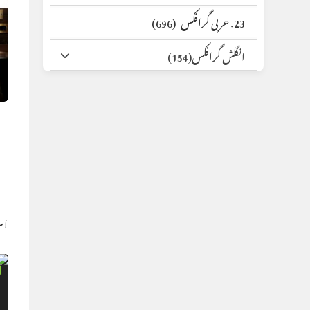
23. عربی گرافکس
(696)
انگلش گرافکس
(154)
اس