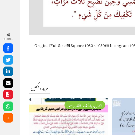
SHARES
Full Size
📷 Square
1080 × 1080
📸 Instagram
108
مزید دیکھیں
اعمال، وظائف، اذکار وادعیہ