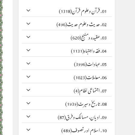
01. قرآن وعلوم قرآن
(1318)
02. حدیث وعلوم حدیث
(496)
03. عقیدہ ومنہج
(620)
04. فقہ واجتہاد
(1131)
05. عبادات
(3996)
06. معاملات
(1023)
07. اجتماعی نظام
(4)
08. تاریخ وسیرت
(1939)
09. ادیان، مسالک وفرق
(87)
10. اسلام اور تصوف
(489)