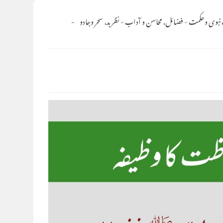
نبوی وحکمت
-
فضائل، محاسن و آداب
-
نظربد، سحر وجادو