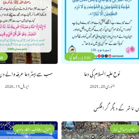
530 بار دیکھا گیا
98 بار دیکھا
نوح علیہ السلام کی دعا
سب سے بہتر دعا عرفہ والے دن 
جنوری 20, 2025
اپریل 15, 2026
 ناشر کے دیگر گرافکس
احکام ومسائل نماز
اعمال، وظائف، اذکار وادعیہ