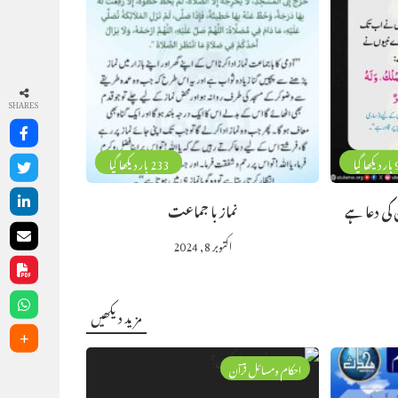
SHARES
 گیا
233 بار دیکھا گیا
کی دعا ہے
نماز با جماعت
اکتوبر 8, 2024
مزید دیکھیں
احکام ومسائل قرآن