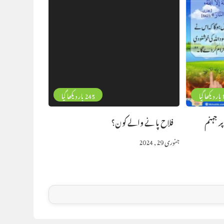
گیا
245 بار دیکھا گیا
پر جہنم
فلاح پانے والے کون؟
جنوری 29, 2024