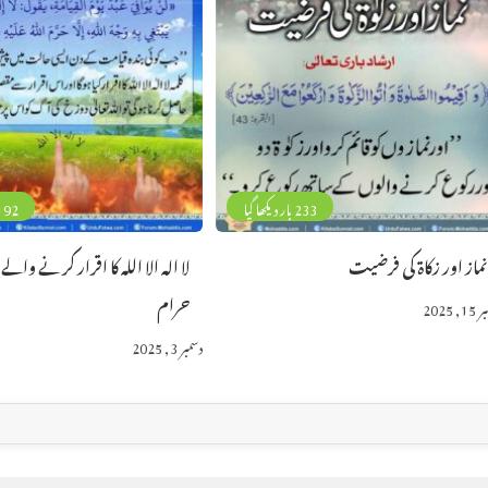
233 بار دیکھا گیا
192 بار دیکھا 
ماز اور زکاۃ کی فرضیت
لا الہ الا اللہ کا اقرار کرنے والے 
حرام
, 2025
دسمبر 3, 2025