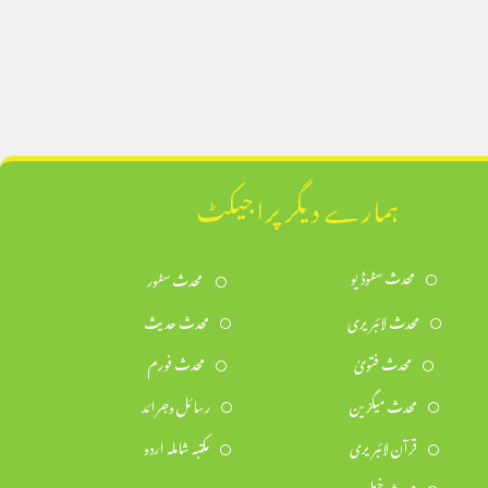
ہمارے دیگر پراجیکٹ
محدث سٹوڈیو
محدث سٹور
محدث لائبریری
محدث حدیث
محدث فتویٰ
محدث فورم
محدث میگزین
رسائل وجرائد
قرآن لائبریری
مکتبہ شاملہ اردو
محدث خطیب