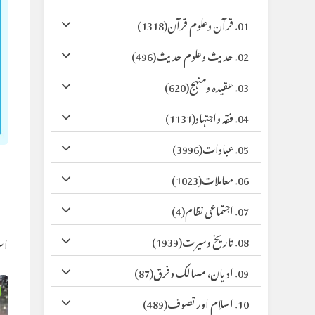
01. قرآن وعلوم قرآن
(1318)
02. حدیث وعلوم حدیث
(496)
03. عقیدہ ومنہج
(620)
04. فقہ واجتہاد
(1131)
05. عبادات
(3996)
06. معاملات
(1023)
07. اجتماعی نظام
(4)
08. تاریخ وسیرت
(1939)
اس
09. ادیان، مسالک وفرق
(87)
10. اسلام اور تصوف
(489)