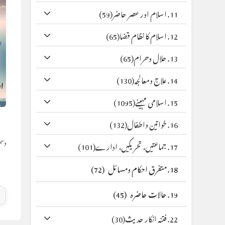
11. اسلام اور عصر حاضر
(59)
12. اسلام کا نظام قضا
(65)
13. حلال وحرام
(65)
14. علاج ومعالجہ
(130)
15. اسلامی مہینے
(1095)
ن
16. خواتین واطفال
(132)
دسمبر 15
17. جماعتیں، تحریکیں، ادارے
(101)
18. متفرق احکام ومسائل
(72)
19. حالات حاضرہ
(45)
22. فتنہ انکار حدیث
(30)