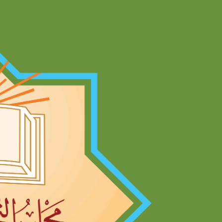
Ski
t
conten