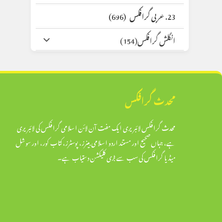
23. عربی گرافکس
(696)
انگلش گرافکس
(154)
محدث گرافکس
محدث گرافکس لائبریری ایک مفت آن لائن اسلامی گرافکس کی لائبریری
ہے، جہاں صحیح اور مستند اردو اسلامی بینرز، پوسٹرز، کتاب کور، اور سوشل
میڈیا گرافکس کی سب سے بڑی کلیکشن دستیاب ہے۔