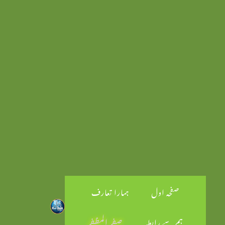
صفحہ اول
ہمارا تعارف
ہم سے رابطہ
صفر المظفر