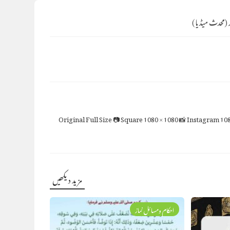
ر (محدث میڈیا)
Full Size
📷 Square
1080 × 1080
📸 Instagram
108
مزید دیکھیں
احکام ومسائل نماز