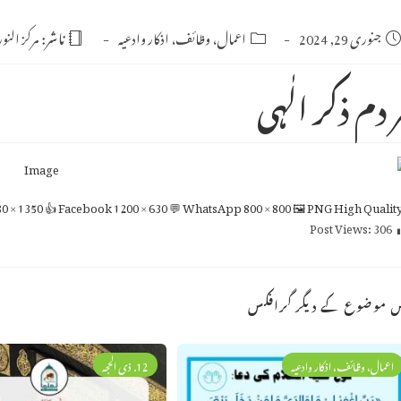
Po
جنوری 29, 2024
Post
اعمال، وظائف، اذکار وادعیہ
ناشر:
مرکز النو
category:
publishe
 دم ذکر الٰہی
0 × 1350
👍 Facebook
1200 × 630
💬 WhatsApp
800 × 800
🖼 PNG
High Qualit
Post Views:
306
 موضوع کے دیگر گرافکس
اعمال، وظائف، اذکار وادعیہ
12. ذی الحجہ