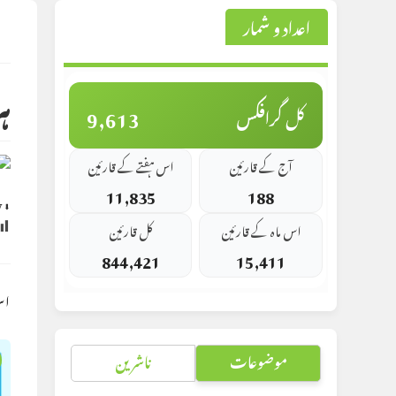
اعداد و شمار
st
d:
ہر
9,613
کل گرافکس
آج کے قارئین
اس ہفتے کے قارئین
11,835
188
y
⬇ Original
اس ماہ کے قارئین
کل قارئین
844,421
15,411
اس
موضوعات
ناشرین