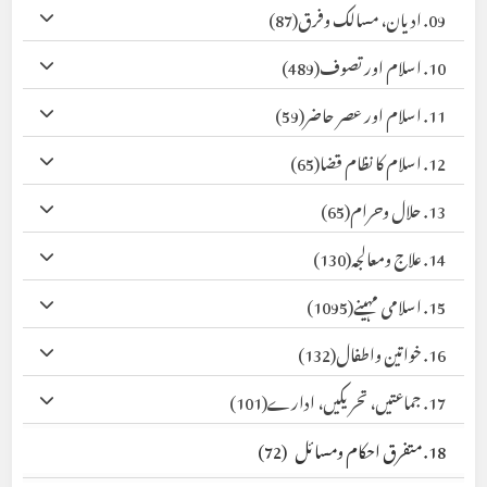
09. ادیان، مسالک وفرق
(87)
10. اسلام اور تصوف
(489)
11. اسلام اور عصر حاضر
(59)
12. اسلام کا نظام قضا
(65)
13. حلال وحرام
(65)
14. علاج ومعالجہ
(130)
15. اسلامی مہینے
(1095)
16. خواتین واطفال
(132)
17. جماعتیں، تحریکیں، ادارے
(101)
18. متفرق احکام ومسائل
(72)