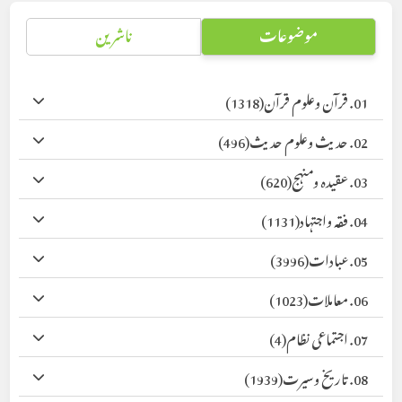
موضوعات
ناشرین
01. قرآن وعلوم قرآن
(1318)
02. حدیث وعلوم حدیث
(496)
03. عقیدہ ومنہج
(620)
04. فقہ واجتہاد
(1131)
05. عبادات
(3996)
06. معاملات
(1023)
07. اجتماعی نظام
(4)
08. تاریخ وسیرت
(1939)