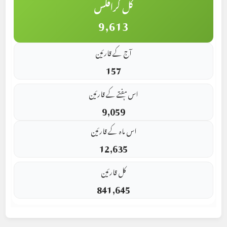
کل گرافکس
9,613
آج کے قارئین
157
اس ہفتے کے قارئین
9,059
اس ماہ کے قارئین
12,635
کل قارئین
841,645