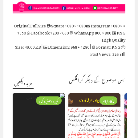
Full Size
📷 Square
1080 × 1080
📸 Instagram
1080 ×
⬇ Original
1350
👍 Facebook
1200 × 630
💬 WhatsApp
800 × 800
🖼 PNG
High Quality
49.00 KB
| 🖼 Dimension:
968 × 1280
| 📄 Format:
PNG
📦 Size:
Post Views:
326
اس موضوع کے دیگر گرافکس
مزید دیکھیں
تذکار ایام
کبیرہ وصغیرہ گناہ