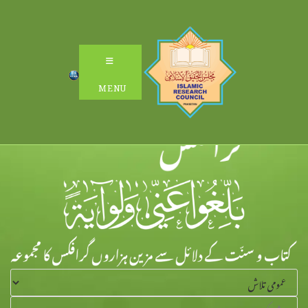
Ski
t
conten
MENU