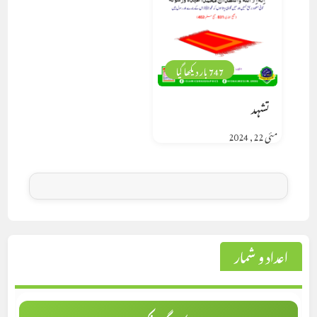
747 بار دیکھا گیا
تشہد
مئی 22, 2024
اعداد و شمار