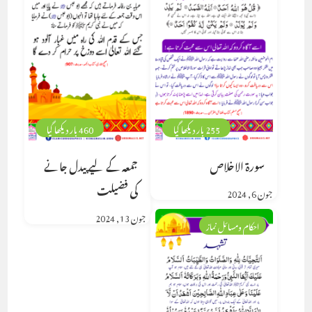
255 بار دیکھا گیا
460 بار دیکھا گیا
سورۃ الاخلاص
جمعہ کے لیے پیدل جانے
کی فضیلت
جون 6, 2024
جون 13, 2024
احکام ومسائل نماز