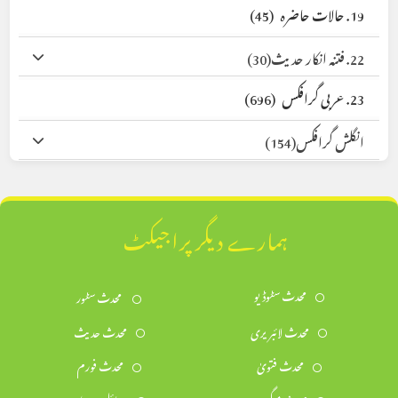
19. حالات حاضرہ
(45)
22. فتنہ انکار حدیث
(30)
23. عربی گرافکس
(696)
انگلش گرافکس
(154)
ہمارے دیگر پراجیکٹ
محدث سٹوڈیو
محدث سٹور
محدث لائبریری
محدث حدیث
محدث فتویٰ
محدث فورم